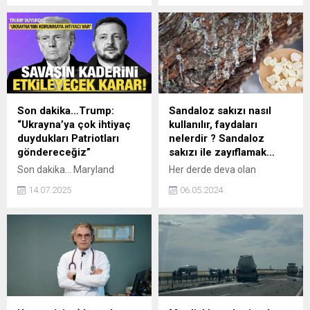
Oscarları' olarak kabul edilen
mahkeme heyetine yönelik
2025 Altın Küre
sözleri nedeniyle
Mükemmellik Ödülleri'nde
soruşturma başlatıldı.
'Kamu Sektörü' ve 'Kriz
Yönetimi' kategorilerinde 2
ödül aldığını açıkladı.
Son dakika…Trump:
Sandaloz sakızı nasıl
“Ukrayna’ya çok ihtiyaç
kullanılır, faydaları
duydukları Patriotları
nelerdir ? Sandaloz
göndereceğiz”
sakızı ile zayıflamak…
Son dakika... Maryland
Her derde deva olan
eyaletindeki Joint Base
sandaloz sakızının faydaları
14.07.2025
06.05.2024
Andrews Hava Üssü'nde
kullananlara saymakla
gazetecilere açıklama
bitmiyor. Ağaçtan elde
yapan ABD Başkanı Donald
edilen bu sakız ne işe yarar,
Trump, "Ukrayna’ya çok
nasıl kullanılır? Gelin hep
ihtiyaç duydukları Patriotları
birlikte sandaloz sakızının
göndereceğiz" dedi.
faydalarını öğrenelim!