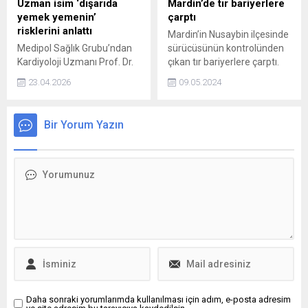
Uzman isim ‘dışarıda
Mardin’de tır bariyerlere
yemek yemenin’
çarptı
risklerini anlattı
Mardin’in Nusaybin ilçesinde
Medipol Sağlık Grubu’ndan
sürücüsünün kontrolünden
Kardiyoloji Uzmanı Prof. Dr.
çıkan tır bariyerlere çarptı.
Yüksel Doğan, sağlıklı bir
23.04.2026
09.05.2024
kalp için işlenmiş gıdalardan
uzak durulması gerektiğinin
altını çizerek önemli
Bir Yorum Yazın
uyarılarda bulundu.
Daha sonraki yorumlarımda kullanılması için adım, e-posta adresim