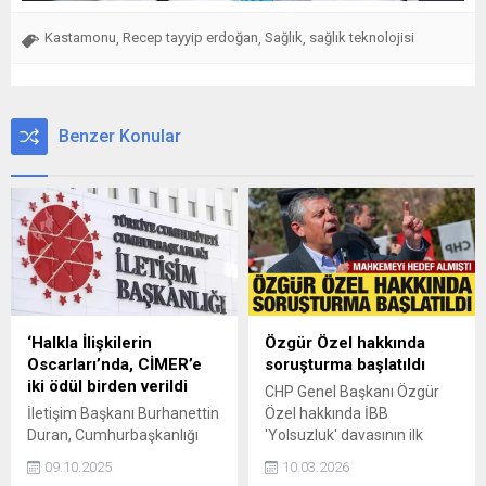
Kastamonu
Recep tayyip erdoğan
Sağlık
sağlık teknolojisi
,
,
,
Benzer Konular
‘Halkla İlişkilerin
Özgür Özel hakkında
Oscarları’nda, CİMER’e
soruşturma başlatıldı
iki ödül birden verildi
CHP Genel Başkanı Özgür
İletişim Başkanı Burhanettin
Özel hakkında İBB
Duran, Cumhurbaşkanlığı
'Yolsuzluk' davasının ilk
İletişim Merkezi'nin
duruşmasının ardından
09.10.2025
10.03.2026
(CİMER), 'Halkla İlişkilerin
yaptığı basın açıklamasında