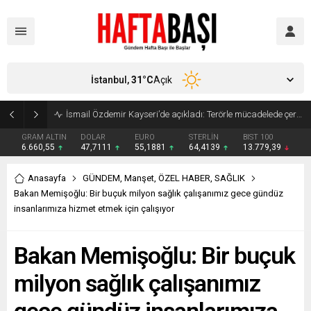
İstanbul,
31
°C
Açık
Süleyman Soylu ‘çok korktum’ deyip ilk kez açıkladı: En büyük tehdit dışarısıdır!
GRAM ALTIN
DOLAR
EURO
STERLİN
BIST 100
6.660,55
47,7111
55,1881
64,4139
13.779,39
Anasayfa
GÜNDEM
,
Manşet
,
ÖZEL HABER
,
SAĞLIK
Bakan Memişoğlu: Bir buçuk milyon sağlık çalışanımız gece gündüz
insanlarımıza hizmet etmek için çalışıyor
Bakan Memişoğlu: Bir buçuk
milyon sağlık çalışanımız