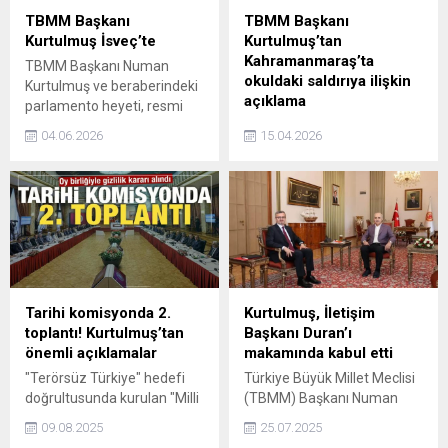
TBMM Başkanı
TBMM Başkanı
Kurtulmuş İsveç’te
Kurtulmuş’tan
Kahramanmaraş’ta
TBMM Başkanı Numan
okuldaki saldırıya ilişkin
Kurtulmuş ve beraberindeki
açıklama
parlamento heyeti, resmi
temaslarda bulunmak üzere
Kahramanmaraş'ta okula
04.06.2026
15.04.2026
gittiği İsveç'in başkenti
düzenlenen silahlı saldırıya
Stokholm'a ulaştı.
ilişkin açıklama yapan
TBMM Numan Kurtulmuş,
Kahramanmaraş'ta bir
okulda son derece acı, son
derece üzüntülü bir olayın
haberini aldık. Hakikaten
içimiz kan ağlıyor, gerçekten
büyük ve derin bir acı
Tarihi komisyonda 2.
Kurtulmuş, İletişim
içerisindeyiz. Milletimizin
toplantı! Kurtulmuş’tan
Başkanı Duran’ı
başı sağ olsun. Üç öğrenci
önemli açıklamalar
makamında kabul etti
evladımız, bir öğretmen
"Terörsüz Türkiye" hedefi
Türkiye Büyük Millet Meclisi
arkadaşımız bu saldırıda
doğrultusunda kurulan "Milli
(TBMM) Başkanı Numan
vefat ettiler. Bu...
Dayanışma, Kardeşlik ve
Kurtulmuş, İletişim Başkanı
09.08.2025
25.07.2025
Demokrasi Komisyonu"
Burhanettin Duran'ı