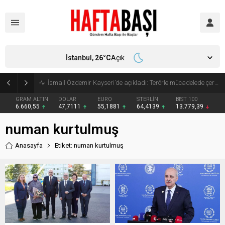
İstanbul,
26
°C
Açık
Süleyman Soylu ‘çok korktum’ deyip ilk kez açıkladı: En büyük tehdit dışarısıdır!
GRAM ALTIN
DOLAR
EURO
STERLİN
BIST 100
6.660,55
47,7111
55,1881
64,4139
13.779,39
numan kurtulmuş
Anasayfa
Etiket: numan kurtulmuş