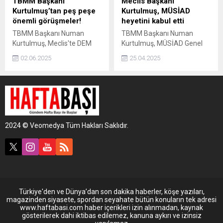
TBMM Başkanı
Meclis Başkanı
Kurtulmuş’tan peş peşe
Kurtulmuş, MÜSİAD
önemli görüşmeler!
heyetini kabul etti
TBMM Başkanı Numan
TBMM Başkanı Numan
Kurtulmuş, Meclis'te DEM
Kurtulmuş, MÜSİAD Genel
Parti ve İYİ Parti ziyaretinin
Başkanı Mahmut Asmalı ve
02.06.2025
25.04.2025
ardından Yeni Yol Partisi ile
beraberindeki heyeti kabul
görüştü. Kurtulmuş,
etti.
ziyaretinin ardından
açıklamalarda bulunuyor.
2024 © Veomedya Tüm Hakları Saklıdır.
Türkiye'den ve Dünya’dan son dakika haberler, köşe yazıları,
magazinden siyasete, spordan seyahate bütün konuların tek adresi
www.haftabasi.com haber içerikleri izin alınmadan, kaynak
gösterilerek dahi iktibas edilemez, kanuna aykırı ve izinsiz