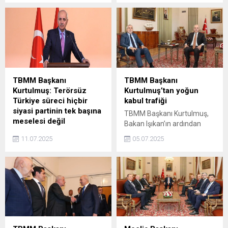
ikinci kez toplandı.
makamında kabul etti.
Komisyona başkanlık eden
TBMM Başkanı Numan
Kurtulmuş, toplantı öncesi
açıklamalarda bulundu.
TBMM Başkanı
TBMM Başkanı
Kurtulmuş: Terörsüz
Kurtulmuş’tan yoğun
Türkiye süreci hiçbir
kabul trafiği
siyasi partinin tek başına
TBMM Başkanı Kurtulmuş,
meselesi değil
Bakan Işıkan’ın ardından
TBMM Başkanı Numan
MÜSİAD Genel Başkanı
11.07.2025
05.07.2025
Kurtulmuş, ‘Terörsüz
Özdemir ve beraberindeki
Türkiye’ sürecinin hiçbir
heyeti kabul etti.
siyasi partinin tek başına
meselesi olmadığını
vurgulayarak, “Bu süreç
Türkiye'nin meselesidir,
başarılı olursa bütün Türkiye
başarılı olmuş olacak” dedi.