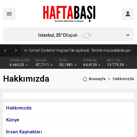
İstanbul,
25
°C
Kapalı
İsmail Özdemir Kayseri’de açıkladı: Terörle mücadelede çerçeve yasa Meclis’e geliyor
GRAM ALTIN
DOLAR
EURO
STERLİN
BIST 100
6.660,55
47,7111
55,1881
64,4139
13.779,39
Hakkımızda
Anasayfa
Hakkımızda
Hakkımızda
Künye
İnsan Kaynakları