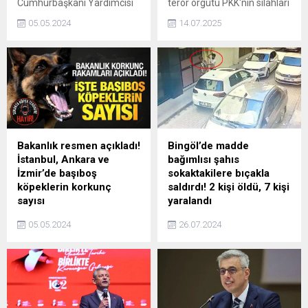
Cumhurbaşkanı Yardımcısı
terör örgütü PKK'nın silahları
Cevdet Yılmaz, Kanal7
teslimiyle devam eden
05.05.2024
14.07.2025
Ankara Temsilcisi ve Haber7
"Terörsüz Türkiye" süreci
Yazarı Mehmet Acetin
için Cumhurbaşkanı Recep
gündeme ilişkin sorularını
Tayyip Erdoğan'a teşekkür
yanıtladı. Yılmaz,
etti.
ekonomideki adımlara ilişkin
açıklamalarda bulunurken;
enflasyonda düşüş için de
tarih verdi.
Bakanlık resmen açıkladı!
Bingöl’de madde
İstanbul, Ankara ve
bağımlısı şahıs
İzmir’de başıboş
sokaktakilere bıçakla
köpeklerin korkunç
saldırdı! 2 kişi öldü, 7 kişi
sayısı
yaralandı
Başıboş köpek terörü had
Bingölde bir madde
05.05.2024
26.07.2024
safhaya ulaşırken, cadde ve
bağımlısı, etrafındaki kişilere
sokakları saran köpeklerin
bıçakla saldırdı. Korkunç
sayısı resmi olarak açıklandı.
olayda 2 kişi hayatını
kaybederken, 7 kişi de
yaralandı. Saldırgan emniyet
güçlerince yakalanarak