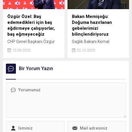
gözaltına alınırken, saldırı
anı bir iş yerinin güvenlik
kamerası tarafından saniye
Özgür Özel: Baş
Bakan Memişoğu:
saniye kaydedildi.
edemedikleri için baş
Doğuma hazırlanan
eğdirmeye çalışıyorlar,
gebelerimizi
baş eğmeyeceğiz
bilinçlendiriyoruz
CHP Genel Başkanı Özgür
Sağlık Bakanı Kemal
Özel, “Baş edemedikleri için
Memişoğlu, Normal doğum
10.09.2025
02.10.2025
baş eğdirmeye çalışıyorlar,
eylem planı ile ebelerimizi
baş eğmeyeceğiz, biz
güçlendiriyor, doğuma
başaracağız. Biz
hazırlanan gebelerimizi
Bir Yorum Yazın
kazanacağız. Söz
bilinçlendiriyoruz dedi.
veriyorum, ne yaparlarsa
yapsınlar, ne kadar kötülük
yaparlarsa yapsınlar, eninde
sonunda iyilik kazanır.
Eninde sonunda karanlık
kaybeder, aydınlık kazanır.
Güneş kazanır. Mutluluk
kazanır. İyi insanlar kazanır.
O yüzden biz kazanacağız”
dedi.