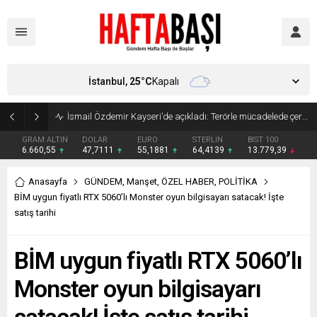
İstanbul,
25
°C
Kapalı
Süleyman Soylu ‘çok korktum’ deyip ilk kez açıkladı: En büyük tehdit dışarısıdır!
GRAM ALTIN
DOLAR
EURO
STERLİN
BIST 100
6.660,55
47,7111
55,1881
64,4139
13.779,39
Anasayfa
GÜNDEM
,
Manşet
,
ÖZEL HABER
,
POLİTİKA
BİM uygun fiyatlı RTX 5060’lı Monster oyun bilgisayarı satacak! İşte
satış tarihi
BİM uygun fiyatlı RTX 5060’lı
Monster oyun bilgisayarı