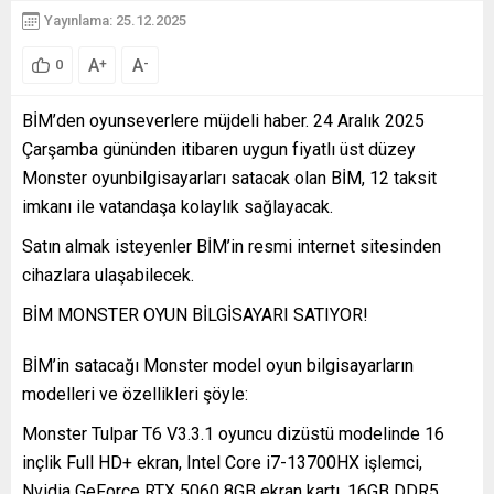
Yayınlama: 25.12.2025
A
A
+
-
0
BİM’den oyunseverlere müjdeli haber. 24 Aralık 2025
Çarşamba gününden itibaren uygun fiyatlı üst düzey
Monster oyunbilgisayarları satacak olan BİM, 12 taksit
imkanı ile vatandaşa kolaylık sağlayacak.
Satın almak isteyenler BİM’in resmi internet sitesinden
cihazlara ulaşabilecek.
BİM MONSTER OYUN BİLGİSAYARI SATIYOR!
BİM’in satacağı Monster model oyun bilgisayarların
modelleri ve özellikleri şöyle:
Monster Tulpar T6 V3.3.1 oyuncu dizüstü modelinde 16
inçlik Full HD+ ekran, Intel Core i7-13700HX işlemci,
Nvidia GeForce RTX 5060 8GB ekran kartı, 16GB DDR5,