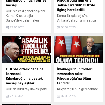
Kılıçdaroğlu’ndan Suriye
Kılıçdaroğlu’nun ofisi
mesajı
satışa çıkarıldı! CHP’de
ilginç hareketlilik
CHP'nin eski genel başkanı
Kemal Kılıçdaroğlu,
Kemal Kılıçdaroğlu’nun
Suriye'deki gelişmeleri
Ankara’daki ofisinin satışa
değerlendirerek, "Etnik, dini
çıkarıldığı, ardından ilanın
12.10.2025
05.07.2025
ve mezhepsel ayrım
kaldırıldığı ortaya çıktı.
gözetmeyen, tüm
CHP’nin eski avukatı
vatandaşlarını eşit biçimde
Mustafa Kemal Çiçek’in
kapsayan bir anayasa
açıklamaları soru
yapılmalıdır." dedi.
işaretlerine neden oldu.
CHP’de ortalık daha da
İmamoğlu’nun trolleri
karışacak:
zıvanadan çıktı:
Kılıçdaroğlu’na destek
Kılıçdaroğlu’na ölüm
mesajı paylaştılar
tehdidi!
CHP'de kurultay davası parti
Kılıçdaroğlu’nun geri dönme
içi kavgaya dönüştü.
ihtimali, İmamoğlu’nun trol
27.06.2025
02.06.2025
Kılıçdaroğlu ile Özel
ordusunu çileden çıkardı.
birbirlerine tepki gösterdi.
Kılıçdaroğlu'nun Mengü ve