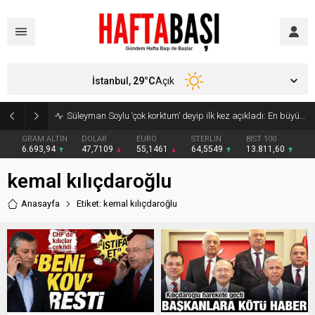
İstanbul,
29
°C
Açık
Süleyman Soylu ‘çok korktum’ deyip ilk kez açıkladı: En büyük tehdit dışarısıdır!
GRAM ALTIN
DOLAR
EURO
STERLİN
BIST 100
6.693,94
47,7109
55,1461
64,5549
13.811,60
kemal kılıçdaroğlu
Anasayfa
Etiket: kemal kılıçdaroğlu