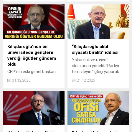
Kılıçdaroğlu, 9 kişilik dar ama
grup toplantılarına ilişkin
etkili bir Merkez Yönetim
yaptığı açıklamaya yanıt
Kurulu (MYK) modeli
verdi. Özel, Kılıçdaroğlu'nun
kuracak.
milletvekili olmadığı için grup
başkanı olamayacağını ve
istifa etmeyeceğini belirtti.
Kılıçdaroğlu’nun bir
“Kılıçdaroğlu aktif
üniversitede gençlere
siyaseti bıraktı” iddiası
verdiği öğütler gündem
Yolsuzluk ve rüşvet
oldu
iddialarına yönelik "Partiyi
CHP'nin eski genel başkanı
temizleyin." çıkışı yaparak
Kemal Kılıçdaroğlu, uzun
CHP'nin arınması gerektiğini
31.12.2025
21.12.2025
süren sessizliğinin ardından
söyleyen Kılıçdaroğlu'nun
ortaya çıktı. Bir üniversitede
aktif siyaseti bıraktığı, daha
söyleşi veren
çok küresel meselelere
Kılıçdaroğlu'nun gençlere
yöneldiği iddia edildi. Bu
verdiği öğütler sosyal
iddia yalanlandı.
medyada da gündem oldu.