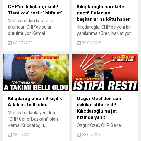
CHP’de kılıçlar çekildi!
Kılıçdaroğlu harekete
‘Beni kov’ resti: ‘İstifa et’
geçti! Belediye
başkanlarına kötü haber
Mutlak butlan kararının
ardından CHP'de sular
Kılıçdaroğlu, CHP'de yeni bir
durulmuyor. Kemal
yapılanma süreci başlatıyor.
Kılıçdaroğlu, Özgür Özel ve
Belediye başkanlarının CHP
05.07.2026
29.06.2026
ekibinin istifasını isterken;
üzerindeki etkisini kıracak.
Özel, partiden kendi
Kılıçdaroğlu, yerel
rızasıyla ayrılmayacağını
yönetimlerle parti teşkilatları
belirterek ihraç kararını
arasındaki görev ayrımını
bekleyeceğini açıkladı.
yeniden şekillendirmeyi
planlıyor.
Kılıçdaroğlu’nun 9 kişilik
Özgür Özel’den son
A takımı belli oldu
dakika istifa resti!
Kılıçdaroğlu’na jet
Mutlak butlanla yeniden
hızında yanıt
"CHP Genel Başkanı" olan
Kemal Kılıçdaroğlu,
Özgür Özel, CHP Genel
bayramdan sonra parti
Başkan Kemal
28.05.2026
28.05.2026
yönetimini şekillendirecek.
Kılıçdaroğlu'nun partinin