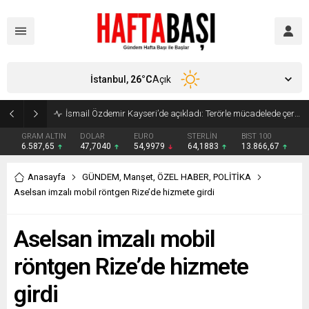
İstanbul,
26
°C
Açık
Süleyman Soylu ‘çok korktum’ deyip ilk kez açıkladı: En büyük tehdit dışarısıdır!
GRAM ALTIN
DOLAR
EURO
STERLİN
BIST 100
6.587,65
47,7040
54,9979
64,1883
13.866,67
Anasayfa
GÜNDEM
,
Manşet
,
ÖZEL HABER
,
POLİTİKA
Aselsan imzalı mobil röntgen Rize’de hizmete girdi
Aselsan imzalı mobil
röntgen Rize’de hizmete
girdi