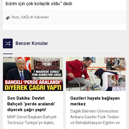
bizim için çok kolaylık oldu.” dedi.
Rize
SAĞLIK haberleri
,
Benzer Konular
Son Dakika: Devlet
Gazileri hayata bağlayan
Bahçeli ‘perde aralandı’
merkez
diyerek çağrı yaptı!
Sağlık Bilimleri Üniversitesi
MHP Genel Başkanı Bahçeli
Ankara Gaziler Fizik Tedavi
Terörsüz Türkiye'ye ilişkin,
ve Rehabilitasyon Eğitim ve
"Sabır gerektiren bir
Araştırma Hastanesi