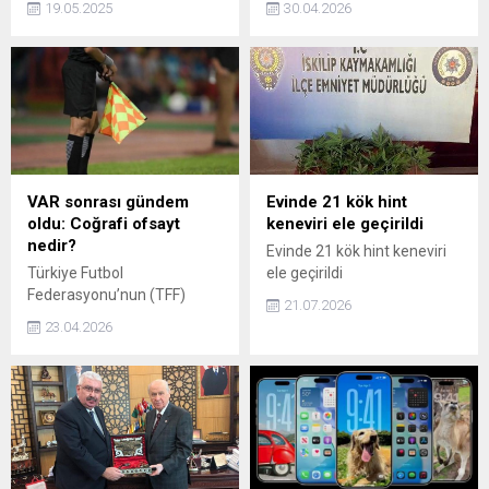
19.05.2025
30.04.2026
aşamaya geçilmiştir.
(Gaziler FTR) Ortez-Protez
Terörsüz Türkiye’nin perdesi
Yapım, Uygulama ve Eğitim
aralandı" ifadelerini kullandı.
Merkezi'nde, ağırlıklı olarak
Bahçeli ayrıca TBMM'nin
gaziler için son teknoloji
çağrısıyla yeni bir
protez kol ve bacak
komisyonun da çağrısını
üretiliyor. Protez kullanımına
yaptı.
uyumları eğitimlerle
sağlanan gaziler, yeniden
ayağa kalkıp, hayata
VAR sonrası gündem
Evinde 21 kök hint
bağlanıyor.
oldu: Coğrafi ofsayt
keneviri ele geçirildi
nedir?
Evinde 21 kök hint keneviri
Türkiye Futbol
ele geçirildi
Federasyonu’nun (TFF)
21.07.2026
Trendyol Süper Lig 30.
23.04.2026
haftası için yayımladığı VAR
kayıtları, futbol kamuoyunda
yeni bir tartışma başlattı.
Peki, coğrafi ofsayt nedir?