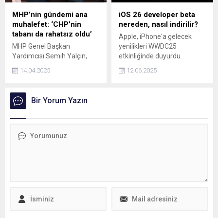
MHP’nin gündemi ana
iOS 26 developer beta
muhalefet: ‘CHP’nin
nereden, nasıl indirilir?
tabanı da rahatsız oldu’
Apple, iPhone'a gelecek
MHP Genel Başkan
yenilikleri WWDC25
Yardımcısı Semih Yalçın,
etkinliğinde duyurdu.
CHP'ye yönelik iddialarda
Güncellemeyi önceden
14.04.2025
12.06.2025
bulundu. CHP'nin tüketim
deneyimlemek için iOS 26
boykotu desteğini eleştiren
geliştirici betası yayınlandı.
Yalçın, Bu yüzden CHP’nin
Peki, iOS 26 developer beta
Bir Yorum Yazın
tabanı da üyesi de seçmeni
nereden, nasıl indirilir?
de teşkilatı da bu cahilce
politikalardan rahatsız
olmuştur dedi.