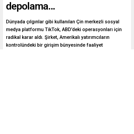
depolama…
Dünyada çılgınlar gibi kullanılan Çin merkezli sosyal
medya platformu TikTok, ABD’deki operasyonları için
radikal karar aldı. Şirket, Amerikalı yatırımcıların
kontrolündeki bir girişim bünyesinde faaliyet
göstermesi için anlaşma imzaladığını duyurdu.
Paylaş
Tweetle
Gönder