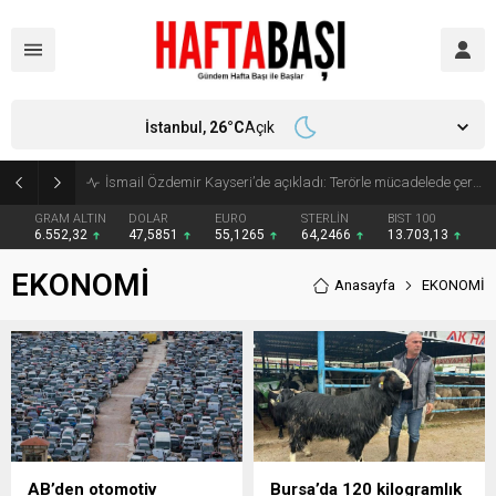
İstanbul,
26
°C
Açık
Süleyman Soylu ‘çok korktum’ deyip ilk kez açıkladı: En büyük tehdit dışarısıdır!
GRAM ALTIN
DOLAR
EURO
STERLİN
BIST 100
6.552,32
47,5851
55,1265
64,2466
13.703,13
EKONOMİ
Anasayfa
EKONOMİ
AB’den otomotiv
Bursa’da 120 kilogramlık