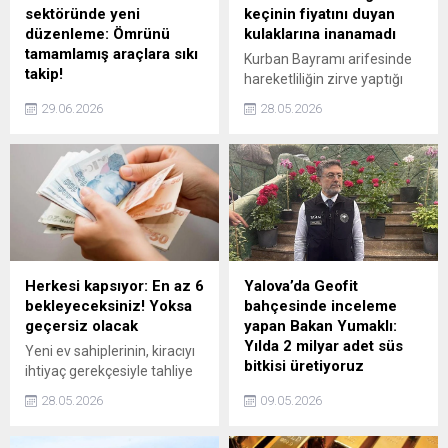
sektöründe yeni
keçinin fiyatını duyan
düzenleme: Ömrünü
kulaklarına inanamadı
tamamlamış araçlara sıkı
Kurban Bayramı arifesinde
takip!
hareketliliğin zirve yaptığı
AB, ömrünü tamamlamış
Yıldırım ilçesindeki İsabey
29.06.2026
28.05.2026
araçların geri dönüşümünü
Kurban Pazarı'nda, 120
artıracak yeni kuralları kabul
kilogramlık keçi, 55 bin lira
etti. Yönetmeliğin yürürlüğe
açılış fiyatıyla satışa çıkardı.
girmesinden 10 yıl sonra
yeni araçlarda kullanılan geri
dönüştürülmüş plastik
oranının yüzde 25'e
çıkarılması hedefleniyor.
Herkesi kapsıyor: En az 6
Yalova’da Geofit
bekleyeceksiniz! Yoksa
bahçesinde inceleme
geçersiz olacak
yapan Bakan Yumaklı:
Yılda 2 milyar adet süs
Yeni ev sahiplerinin, kiracıyı
bitkisi üretiyoruz
ihtiyaç gerekçesiyle tahliye
edebilmesi için tapu
Tarım ve Orman Bakanı
28.05.2026
09.05.2026
devrinden sonra en az 6 ay
İbrahim Yumaklı, Yalova'da
geçmesini beklemesi şart.
Geofit bahçesinde