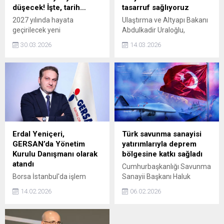
düşecek! İşte, tarih…
tasarruf sağlıyoruz
2027 yılında hayata
Ulaştırma ve Altyapı Bakanı
geçirilecek yeni
Abdulkadir Uraloğlu,
uygulamayla araç
Isparta'da açılışı yapılan
30.03.2026
14.03.2026
muayenesi için randevu
Şehit Orhan Burak
bulma sıkıntısının ve uzun
Büyükçaylı Farklı Seviyeli
bekleme kuyruklarının
Kavşağı ile Dörtyol-
ortadan kaldırılması
Şarkikaraağaç Yolu
planlanıyor. Yapılacak
projelerine ilişkin, Bu
düzenlemeyle muayene
projelerimizle toplamda
sürelerinin yarı yarıya
zamandan 128,2 milyon lira,
düşmesi beklenirken, mobil
akaryakıttan 47,5 milyon lira
istasyonlar sayesinde
olmak üzere yıllık 175,7
Erdal Yeniçeri,
Türk savunma sanayisi
hizmetin daha geniş bir
milyon liralık dev bir tasarruf
GERSAN’da Yönetim
yatırımlarıyla deprem
alana yayılması
sağlarken, karbon
Kurulu Danışmanı olarak
bölgesine katkı sağladı
hedefleniyor.
emisyonlarını 2 bin 332 ton
atandı
Cumhurbaşkanlığı Savunma
azaltarak Isparta'nın...
Borsa İstanbul'da işlem
Sanayii Başkanı Haluk
gören GERSAN Elektrik A.Ş.,
Görgün, 6 Şubat 2023
14.02.2026
06.02.2026
Kamuyu Aydınlatma
deprem felaketi sonrası
Platformu’na (KAP) yaptığı
Türk savunma sanayisinin
bildirimde finansal
yatırımlarıyla bölgenin