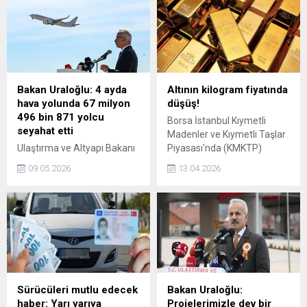
Bu süre dolmadan açılan
incelemelerde bulundu.
tahliye davaları ise
Bakan Yumaklı, “Son
mahkemeler tarafından
dönemde yılda 2 milyar adet
geçersiz sayılabilmektedir.
süs bitkisi üretiyoruz,
yaklaşık 140 milyon dolara
yakın gelir elde ediyoruz.
Tabii bu alan da tecrübe
Bakan Uraloğlu: 4 ayda
Altının kilogram fiyatında
istiyor. Avrupa'daki
hava yolunda 67 milyon
düşüş!
rakiplerinizle rekabet
496 bin 871 yolcu
Borsa İstanbul Kıymetli
içerisindesiniz. Türkiye, artık
seyahat etti
Madenler ve Kıymetli Taşlar
bu anlamda rekabetin bütün
Ulaştırma ve Altyapı Bakanı
Piyasası'nda (KMKTP)
dezavantajını kendi lehine
Abdulkadir Uraloğlu,
standart altının kilogram
çevirebilecek...
09.05.2026
13.04.2026
2026’nın ilk 4 ayında 67
fiyatı, günün sonunda 6
milyon 496 bin 871 yolcu
milyon 799 bin 999 liraya
hava yolu ile seyahat etti.
indi.
2026’nın en yoğun yolcu
trafiği nisan ayında
gerçekleşti. Ay boyunca
direkt transit yolcular ile
birlikte toplam 18 milyon
190 bin 494 yolcu hava
Sürücüleri mutlu edecek
Bakan Uraloğlu:
yolunu kullandı” dedi.
haber: Yarı yarıya
Projelerimizle dev bir