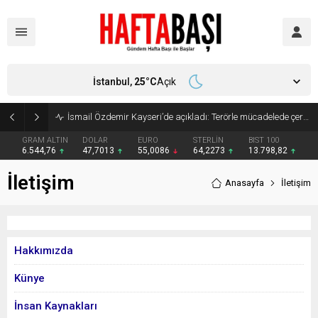
İstanbul,
25
°C
Açık
İsmail Özdemir Kayseri’de açıkladı: Terörle mücadelede çerçeve yasa Meclis’e geliyor
GRAM ALTIN
DOLAR
EURO
STERLİN
BIST 100
6.544,76
47,7013
55,0086
64,2273
13.798,82
İletişim
Anasayfa
İletişim
Hakkımızda
Künye
İnsan Kaynakları