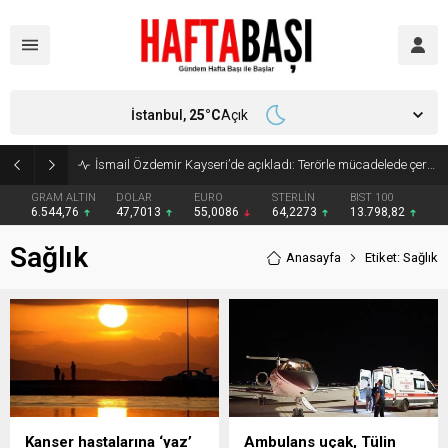
İstanbul,
25
°C
Açık
Süleyman Soylu ‘çok korktum’ deyip ilk kez açıkladı: En büyük tehdit dışarısıdır!
GRAM ALTIN
DOLAR
EURO
STERLİN
BIST 100
6.544,76
47,7013
55,0086
64,2273
13.798,82
Sağlık
Anasayfa
Etiket: Sağlık
Kanser hastalarına ‘yaz’
Ambulans uçak, Tülin