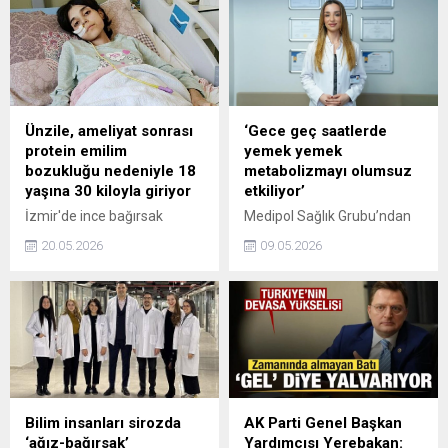
uçak ile Samsun'dan
çatı altında sunulacak,
Ankara'ya 1 karaciğer ve 2
Esenlik Merkezleri ve
böbrek greftinin
üniteleri kurulacak.
ulaştırıldığını açıkladı.
Ünzile, ameliyat sonrası
‘Gece geç saatlerde
protein emilim
yemek yemek
bozukluğu nedeniyle 18
metabolizmayı olumsuz
yaşına 30 kiloyla giriyor
etkiliyor’
İzmir'de ince bağırsak
Medipol Sağlık Grubu’ndan
tümörü ameliyatı sonrası
Diyetisyen Zeliha Perçin, kilo
20.05.2026
09.05.2026
protein emilim bozukluğu
verme sürecini sekteye
yaşayan Ünzile Naz
uğratan yaygın hatalara
Gümüştaş, (17) 65 kilodan
dikkat çekti. Perçin, “Paketli
30 kiloya kadar düştü.
gıdalar, hazır içecekler ve
Kızının yüksek proteinli
soslar düşündüğünüzden
mama ile beslenmesi hayati
çok daha fazla şeker
önem taşıdığını belirten
içerebilir. Bu durum sık
Emine Çelgin (39), Ünzile
acıkmaya ve fazla kalori
Naz'ın acilen kilo alması
alımına yol açar. Etiket
Bilim insanları sirozda
AK Parti Genel Başkan
gerekiyor. Ayda 38 bin lira
okuma alışkanlığı kazanmak
‘ağız-bağırsak’
Yardımcısı Yerebakan: