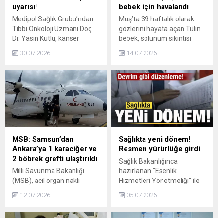
uyarısı!
bebek için havalandı
Medipol Sağlık Grubu’ndan
Muş’ta 39 haftalık olarak
Tıbbi Onkoloji Uzmanı Doç.
gözlerini hayata açan Tülin
Dr. Yasin Kutlu, kanser
bebek, solunum sıkıntısı
hastalarının yaz aylarında
sebebiyle Sağlık
30.07.2026
14.07.2026
yaşamdan uzak kalmasına
Bakanlığı’na ait ambulans
gerek olmadığını belirterek,
uçakla İstanbul’a sevk edildi.
önemli açıklamlarda
bulundu.
MSB: Samsun’dan
Sağlıkta yeni dönem!
Ankara’ya 1 karaciğer ve
Resmen yürürlüğe girdi
2 böbrek grefti ulaştırıldı
Sağlık Bakanlığınca
Milli Savunma Bakanlığı
hazırlanan "Esenlik
(MSB), acil organ nakli
Hizmetleri Yönetmeliği" ile
bekleyen vatandaşlar için
sağlıklı yaşamı destekleyen
12.07.2026
05.07.2026
Hava Kuvvetleri
koruyucu, geliştirici ve
Komutanlığı'na ait ambulans
rehabilite edici hizmetler tek