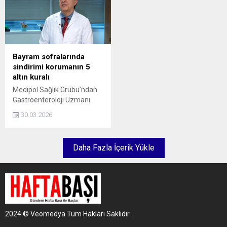
uyarılarda bulundu.
planlanan tam
kapalı(endoskopik) cerrahi
yaklaşımlar öne çıkıyor.
Bayram sofralarında
sindirimi korumanın 5
altın kuralı
Medipol Sağlık Grubu’ndan
Gastroenteroloji Uzmanı
Prof. Dr. Vedat Göral,
30.03.2026
bayramda yapılan beslenme
hatalarına dikkat çekerek
sağlıklı bir bayram için
Daha Fazla İçerik Yükle
önemli uyarılarda bulundu.
2024 © Veomedya Tüm Hakları Saklıdır.