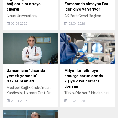
mama ücreti çıkıyor.
bu noktada oldukça
bağlantısını ortaya
Zamanında almayan Batı
Ekonomik gücüm bu
önemlidir. Gece geç
çıkardı
‘gel’ diye yalvarıyor
mamayı...
saatlerde yemek...
Biruni Üniversitesi;
AK Parti Genel Başkan
Türkiye’den ve Avrupa’dan
Yardımcısı Halit Yerebakan,
09.05.2026
23.04.2026
bilim insanlarının, siroz
önümüzdeki 6 sene
hastalarında ağız
içerisinde Türkiye'deki
mikrobiyomu ile bağırsak
doktor sayısının 350 bine
sağlığı arasında doğrudan
ulaşacağını açıkladı.
bir bağlantı olduğunu ortaya
Yerebakan, Batı'nın Türk
çıkaran bir araştırma
doktorlarına 'gel' diye
yapıldığını aktardı. Yapılan
yalvardığını belirtti.
açıklamada, “Araştırmalar,
siroz gibi ileri evre karaciğer
Uzman isim ‘dışarıda
Milyonları etkileyen
hastalıklarında ağızdaki
yemek yemenin’
omurga sorunlarında
patojenik bakterilerin
risklerini anlattı
kişiye özel cerrahi
bağırsaklara yerleşerek
dönemi
Medipol Sağlık Grubu’ndan
hastalığın şiddetlenmesine
Kardiyoloji Uzmanı Prof. Dr.
Türkiye’de her 3 kişiden biri
ve komplikasyonlara yol
Yüksel Doğan, sağlıklı bir
bel ağrısı yaşıyor. Ağırlıklı
açtığını gösteriyor” denildi.
23.04.2026
10.04.2026
kalp için işlenmiş gıdalardan
olarak üretken yaş grubunu
uzak durulması gerektiğinin
etkileyen omurga
altını çizerek önemli
hastalıklarında, kişiye özel