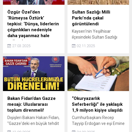
Özgür Özel’den
Sultan Sazlığı Milli
‘Rümeysa Öztürk’
Parkı’nda çakal
tepkisi: ‘Dünya, liderlerin
görüntülendi
çılgınlıkları nedeniyle
Kayseri'nin Yeşilhisar
daha yaşanmaz hale
ilçesindeki Sultan Sazlığı
geliyor’
Milli Parkı’nda çakal
27.03.2025
02.11.2025
CHP Genel Başkanı Özgür
görüntülendi.
Özel, ABD'de Türk öğrenci
Rümeysa Öztürk'ün
gözaltına alınmasına tepki
gösterdi. Özel, Dünya
gitgide, 'Ben yaptım oldu'
diyen liderlerin çılgınlıkları
nedeniyle daha yaşanmaz
hale geliyor dedi.
Bakan Fidan’dan Gazze
“Okuryazarlık
mesajı: Uluslararası
Seferberliği” ile yaklaşık
toplum direnmeli!
1,9 milyon kişiye ulaşıldı
Dışişleri Bakanı Hakan Fidan,
Cumhurbaşkanı Recep
"Gazze'deki en büyük tehdit
Tayyip Erdoğan ve eşi Emine
2 milyon insanın açlıkla
Erdoğan'ın himayelerinde