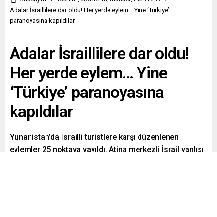
Adalar İsraillilere dar oldu! Her yerde eylem… Yine ‘Türkiye’
paranoyasına kapıldılar
Adalar İsraillilere dar oldu!
Her yerde eylem… Yine
‘Türkiye’ paranoyasına
kapıldılar
Yunanistan’da İsrailli turistlere karşı düzenlenen
eylemler 25 noktaya yayıldı. Atina merkezli İsrail yanlısı
Manifesto gazetesi, eylemcileri Türkiye ve Katar’dan
fon almakla itham etti.
Paylaş
Tweetle
Gönder