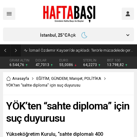
İstanbul,
25
°C
Açık
Süleyman Soylu ‘çok korktum’ deyip ilk kez açıkladı: En büyük tehdit dışarısıdır!
GRAM ALTIN
DOLAR
EURO
STERLİN
BIST 100
6.544,76
47,7013
55,0086
64,2273
13.798,82
Anasayfa
EĞİTİM
,
GÜNDEM
,
Manşet
,
POLİTİKA
YÖK’ten “sahte diploma” için suç duyurusu
YÖK’ten “sahte diploma” için
suç duyurusu
Yükseköğretim Kurulu, “sahte diplomalı 400