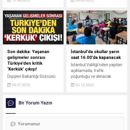
13.08.2025
24.09.2025
mücadele ediyor olması.
başlatılan "Okuryazarlık
Uluslararası toplumun bütün
Seferberliği" kapsamında
hücreleriyle direnmesi
2018'den bugüne kadar
gereken bir durum." dedi.
açılan kurslara 1 milyon 867
bin 859 kişi katıldı.
Son dakika: Yaşanan
İstanbul’da okullar yarın
gelişmeler sonrası
saat 16.00’da kapanacak
Türkiye’den kritik
İstanbul Valiliği'nden yapılan
‘Kerkük’ çıkışı!
açıklamada, trafik
Dışişleri Bakanlığı Sözcüsü
yoğunluğu ve alınacak
Öncü Keçeli," Kerkük’teki
güvenlik tedbirleri nedeniyle
05.07.2025
30.12.2024
gelişmeler ülkemiz
okulların yarın saat 16.00'da
tarafından yakından ve
kapanacağı ifade edildi.
hassasiyetle takip
Bir Yorum Yazın
edilmektedir" dedi.