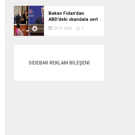
gördük
Bakan Fidan’dan
ABD’deki skandala sert
tepki: Netanyahu’yu
25.07.2024
0
alkışlayanlar eli kanlı
bir suçlunun
destekçileri olarak
tarihe geçti
SİDEBAR REKLAM BİLEŞENİ