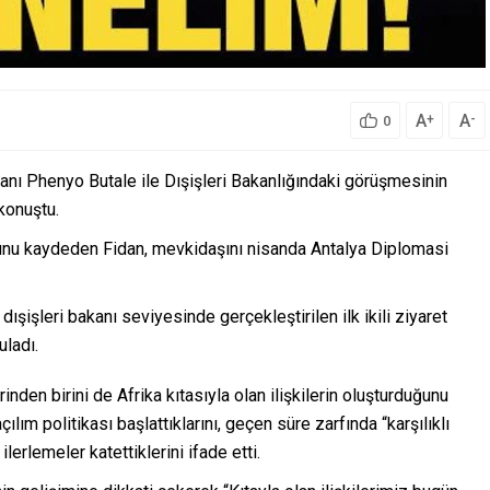
A
A
+
-
0
kanı Phenyo Butale ile Dışişleri Bakanlığındaki görüşmesinin
konuştu.
duğunu kaydeden Fidan, mevkidaşını nisanda Antalya Diplomasi
 dışişleri bakanı seviyesinde gerçekleştirilen ilk ikili ziyaret
uladı.
inden birini de Afrika kıtasıyla olan ilişkilerin oluşturduğunu
ılım politikası başlattıklarını, geçen süre zarfında “karşılıklı
erlemeler katettiklerini ifade etti.