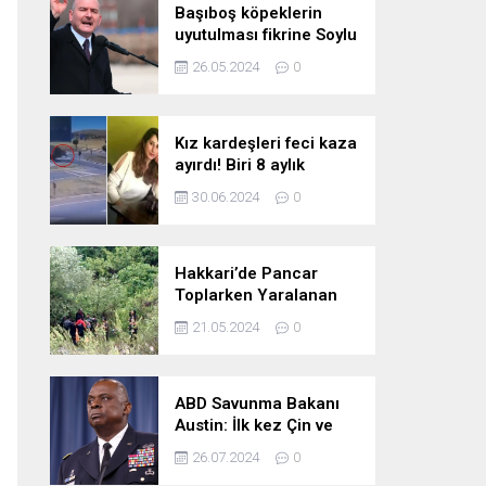
Başıboş köpeklerin
uyutulması fikrine Soylu
da karşı çıktı: Gönlüm
26.05.2024
0
razı değil
Kız kardeşleri feci kaza
ayırdı! Biri 8 aylık
hamile iki kız kardeş
30.06.2024
0
hayatını kaybetti
Hakkari’de Pancar
Toplarken Yaralanan
Kadın İçin Kurtarma
21.05.2024
0
Çalışmaları
ABD Savunma Bakanı
Austin: İlk kez Çin ve
Rusya uçaklarının
26.07.2024
0
birlikte uçtuğunu