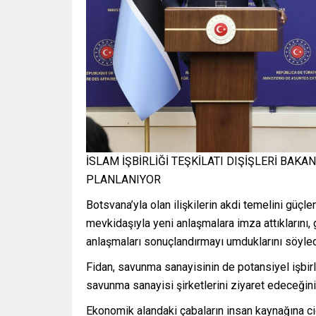
İSLAM İŞBİRLİĞİ TEŞKİLATI DIŞİŞLERİ BAK
PLANLANIYOR
Botsvana’yla olan ilişkilerin akdi temelini güç
mevkidaşıyla yeni anlaşmalara imza attıklarını
anlaşmaları sonuçlandırmayı umduklarını söyled
Fidan, savunma sanayisinin de potansiyel işbirliğ
savunma sanayisi şirketlerini ziyaret edeceğini 
Ekonomik alandaki çabaların insan kaynağına cid