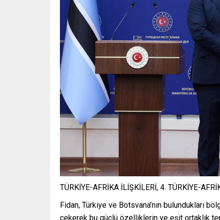
TÜRKİYE-AFRİKA İLİŞKİLERİ, 4. TÜRKİYE-AF
Fidan, Türkiye ve Botsvana’nın bulundukları bölg
çekerek bu güçlü özelliklerin ve eşit ortaklık tem