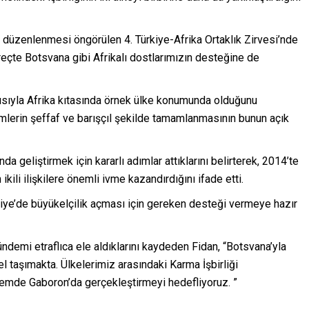
yıl düzenlenmesi öngörülen 4. Türkiye-Afrika Ortaklık Zirvesi’nde
reçte Botsvana gibi Afrikalı dostlarımızın desteğine de
rısıyla Afrika kıtasında örnek ülke konumunda olduğunu
mlerin şeffaf ve barışçıl şekilde tamamlanmasının bunun açık
nda geliştirmek için kararlı adımlar attıklarını belirterek, 2014’te
ikili ilişkilere önemli ivme kazandırdığını ifade etti.
iye’de büyükelçilik açması için gereken desteği vermeye hazır
ündemi etraflıca ele aldıklarını kaydeden Fidan, “Botsvana’yla
l taşımakta. Ülkelerimiz arasındaki Karma İşbirliği
emde Gaboron’da gerçekleştirmeyi hedefliyoruz. ”