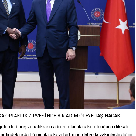
RİKA ORTAKLIK ZİRVESİ’NDE BİR ADIM ÖTEYE TAŞINACAK
elerde barış ve istikrarın adresi olan iki ülke olduğuna dikkati
elindeki işbirliğinin iki ülkeyi birbirine daha da yakınlaştırdığını