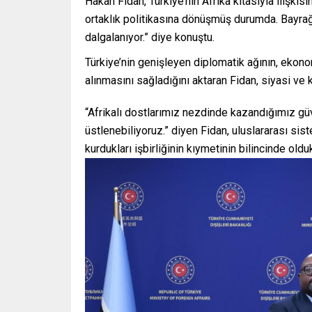
Hakan Fidan, Türkiye’nin Afrika kıtasıyla ilişkis
ortaklık politikasına dönüşmüş durumda. Bayrağ
dalgalanıyor.” diye konuştu.
Türkiye’nin genişleyen diplomatik ağının, ekonom
alınmasını sağladığını aktaran Fidan, siyasi ve kü
“Afrikalı dostlarımız nezdinde kazandığımız güv
üstlenebiliyoruz.” diyen Fidan, uluslararası si
kurdukları işbirliğinin kıymetinin bilincinde oldu