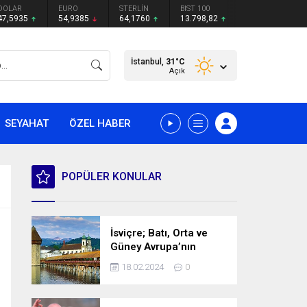
DOLAR
EURO
STERLİN
BIST 100
47,5935
54,9385
64,1760
13.798,82
İstanbul,
31
°C
Açık
SEYAHAT
ÖZEL HABER
POPÜLER KONULAR
İsviçre; Batı, Orta ve
Güney Avrupa’nın
kesişme noktasında
18.02.2024
0
bulunan bir ülke.