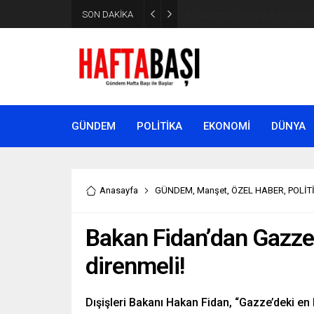
SON DAKİKA
Süleyman Soylu ‘çok korktum’ de
GÜNDEM
POLİTİKA
EKONOMİ
DÜNYA
Anasayfa
GÜNDEM
,
Manşet
,
ÖZEL HABER
,
POLİT
Bakan Fidan’dan Gazze 
direnmeli!
Dışişleri Bakanı Hakan Fidan, “Gazze’deki en