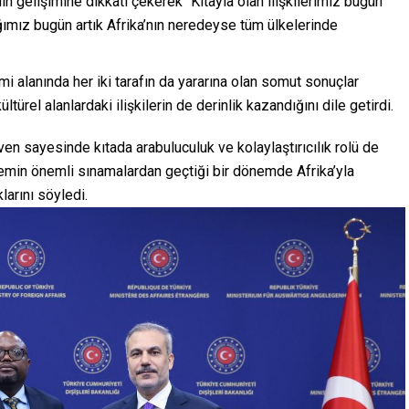
inin gelişimine dikkati çekerek “Kıtayla olan ilişkilerimiz bugün
ımız bugün artık Afrika’nın neredeyse tüm ülkelerinde
i alanında her iki tarafın da yararına olan somut sonuçlar
ltürel alanlardaki ilişkilerin de derinlik kazandığını dile getirdi.
en sayesinde kıtada arabuluculuk ve kolaylaştırıcılık rolü de
stemin önemli sınamalardan geçtiği bir dönemde Afrika’yla
klarını söyledi.