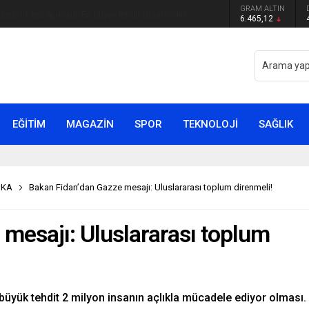
GRAM ALTIN
yip ilk kez açıkladı: En büyük tehdit dışarısıdır!
6.465,12
EĞİTİM
MAGAZİN
SPOR
TEKNOLOJİ
SAĞLIK
İKA
Bakan Fidan’dan Gazze mesajı: Uluslararası toplum direnmeli!
mesajı: Uluslararası toplum
 büyük tehdit 2 milyon insanın açlıkla mücadele ediyor olması.