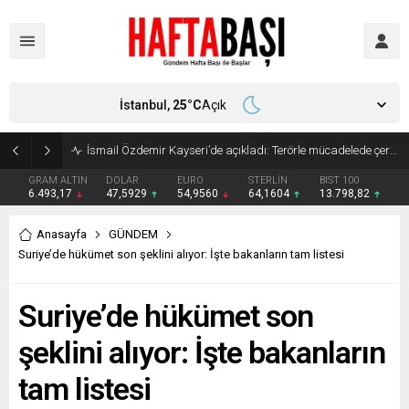
İstanbul,
25
°C
Açık
Süleyman Soylu ‘çok korktum’ deyip ilk kez açıkladı: En büyük tehdit dışarısıdır!
GRAM ALTIN
DOLAR
EURO
STERLİN
BIST 100
6.493,17
47,5929
54,9560
64,1604
13.798,82
Anasayfa
GÜNDEM
Suriye’de hükümet son şeklini alıyor: İşte bakanların tam listesi
Suriye’de hükümet son
şeklini alıyor: İşte bakanların
tam listesi