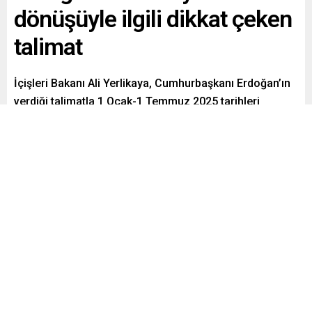
dönüşüyle ilgili dikkat çeken
talimat
İçişleri Bakanı Ali Yerlikaya, Cumhurbaşkanı Erdoğan’ın
verdiği talimatla 1 Ocak-1 Temmuz 2025 tarihleri
arasında Suriyeli sığınmacılara yönelik her aileden bir
kişiye 3 giriş çıkış hakkı tanınacağını duyurdu.
Paylaş
Tweetle
Gönder