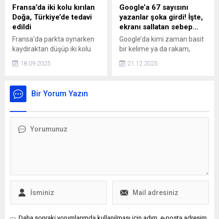
çevrildi. Sağlık sektöründe
Fransa’da iki kolu kırılan
Google’a 67 sayısını
görev almak isteyen
Doğa, Türkiye’de tedavi
yazanlar şoka girdi! İşte,
binlerce kişi, yeni personel
edildi
ekranı sallatan sebep…
alım sürecine dair takvimi
Fransa'da parkta oynarken
Google’da kimi zaman basit
merak ediyor.
kaydıraktan düşüp iki kolu
bir kelime ya da rakam,
kırılan Doğa Ö. (7), ailesi
klasik arama deneyiminin
18.09.2025
21.12.2025
tarafından Türkiye'ye
dışına çıkılmasına neden
getirilip, Ankara Bilkent Şehir
olabiliyor. Son günlerde
Hastanesi'nde ameliyatsız
kullanıcıların dikkatini çeken
Bir Yorum Yazın
yöntemle tedavi edildi.
ilginç bir ayrıntı da arama
kutusuna “67” yazıldığında
ekranın titremesi oldu. Pek
çok kişiyi şaşırtan bu küçük
sürprizin arkasında ise
oldukça eğlenceli bir detay
bulunuyor. İşte, gerçek
sebebi...
Daha sonraki yorumlarımda kullanılması için adım, e-posta adresim