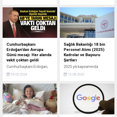
okulların yarın saat 16.00'da
Burhanettin Duran'ı
kapanacağı ifade edildi.
makamında kabul etti.
Cumhurbaşkanı
Sağlık Bakanlığı 18 bin
Erdoğan’dan Avrupa
Personel Alımı (2025)
Günü mesajı: Her alanda
Kadrolar ve Başvuru
vakit çoktan geldi
Şartları
Cumhurbaşkanı Erdoğan,
2025 yılı kapsamında
Avrupa Günü nedeniyle bir
istihdam çalışmalarını
09.05.2024
13.08.2025
mesaj yayınladı. Erdoğan
sürdüren Sağlık Bakanlığı,
mesajında küresel savaşlara
ikinci etap alımları için
dikkat çekerken; AB ile
hazırlıklarını tamamlıyor. İlk
katılım müzakereleri dahil
aşamada 36 bin sözleşmeli
her alanda iş birliğinin
personelin ataması
geliştirmesinin vaktinin
gerçekleştirilirken, şimdi
çoktan geldiğini kaydetti.
gözler ikinci etapta
yapılacak 18 bin kişilik alıma