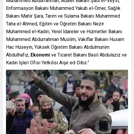
Muhammed Abdurrahman, Adalet Bakanı Şadi el-Veysi,
Enformasyon Bakanı Muhammed Yakub el-Ömer, Sağlık
Bakanı Mahir Şara, Tarım ve Sulama Bakanı Muhammed
Taha el-Ahmed, Eğitim ve Öğretim Bakanı Nezir
Muhammed el-Kadiri, Yerel İdareler ve Hizmetler Bakanı
Muhammed Abdurrahman Muslim, Vakıflar Bakanı Husam
Hac Hüseyin, Yüksek Öğretim Bakanı Abdulmunim
Abdulhafız,
Ekonomi
ve Ticaret Bakanı Basil Abdulaziz ve
Kadın İşleri Ofisi Yetkilisi Aişe ed-Dibs.”