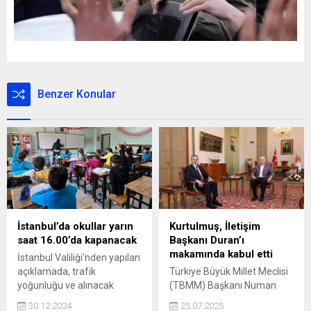
Benzer Konular
İstanbul’da okullar yarın
Kurtulmuş, İletişim
saat 16.00’da kapanacak
Başkanı Duran’ı
makamında kabul etti
İstanbul Valiliği'nden yapılan
açıklamada, trafik
Türkiye Büyük Millet Meclisi
yoğunluğu ve alınacak
(TBMM) Başkanı Numan
güvenlik tedbirleri nedeniyle
Kurtulmuş, İletişim Başkanı
30.12.2024
25.07.2025