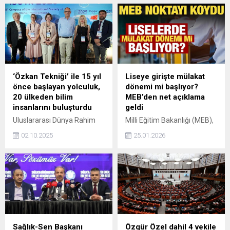
‘Özkan Tekniği’ ile 15 yıl
Liseye girişte mülakat
önce başlayan yolculuk,
dönemi mi başlıyor?
20 ülkeden bilim
MEB’den net açıklama
insanlarını buluşturdu
geldi
Uluslararası Dünya Rahim
Milli Eğitim Bakanlığı (MEB),
Nakli Kongresi, 15 yıl önce
"yüzde 1'lik dilimdeki proje
02.10.2025
25.01.2026
dünyada ilk kadavradan
okul statüsündeki liselere
rahim naklini gerçekleştiren
girişte LGS'nin yanında yazılı
ekibin üyeleri olan, tıp
veya mülakat uygulaması
literatürüne de 'Özkan
başlatılacak" iddialarının
Tekniği' olarak girmesini
gerçeği yansıtmadığını
sağlayan Akdeniz
duyurdu.
Üniversitesi (AÜ) Rektörü
Prof. Dr. Özlenen Özkan ve
Prof. Dr. Ömer Özkan
Sağlık-Sen Başkanı
Özgür Özel dahil 4 vekile