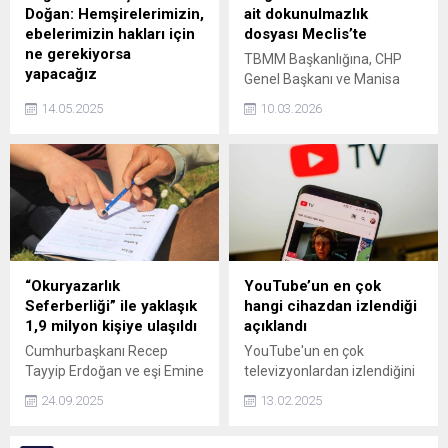
başkanlığında başladı.
Doğan: Hemşirelerimizin,
ait dokunulmazlık
Kongreye, 20 ülkeden 100'e
ebelerimizin hakları için
dosyası Meclis’te
yakın cerrah katılıyor.
ne gerekiyorsa
TBMM Başkanlığına, CHP
yapacağız
Genel Başkanı ve Manisa
Sağlık-Sen Genel Başkanı
Milletvekili Özgür Özel'in de
14.05.2025
10.03.2026
Mahmut Faruk Doğan,
aralarında bulunduğu 4
“Hemşirelerimizin,
milletvekiline ait 5
ebelerimizin ekonomik,
dokunulmazlık dosyası
sosyal ve mesleki hakları için
sunuldu.
ne gerekiyorsa yapacağız.
Sağlık-Sen olarak Sağlık
Bakanlığı ve YÖK başta
olmak üzere tüm yetkililere
sesleniyoruz. Emeğe değer
“Okuryazarlık
YouTube’un en çok
verildiğinde, sağlık sistemi
Seferberliği” ile yaklaşık
hangi cihazdan izlendiği
güçlenir. Unutmayalım,
1,9 milyon kişiye ulaşıldı
açıklandı
güçlü bir ebelik ve hemşirelik
Cumhurbaşkanı Recep
YouTube'un en çok
yapısı, güçlü bir sağlık
Tayyip Erdoğan ve eşi Emine
televizyonlardan izlendiğini
sistemi demektir. Sağlık-Sen
Erdoğan'ın himayelerinde
duyuran Google, mobil
bu sürecin...
24.09.2025
13.02.2025
başlatılan "Okuryazarlık
tarafta eski hakimiyetin
Seferberliği" kapsamında
kalmadığını gösterdi.