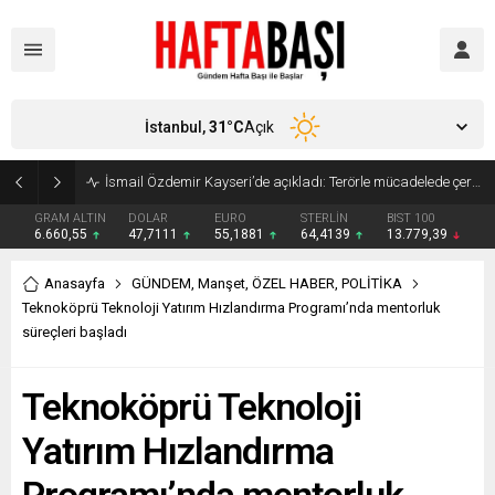
İstanbul,
31
°C
Açık
Süleyman Soylu ‘çok korktum’ deyip ilk kez açıkladı: En büyük tehdit dışarısıdır!
GRAM ALTIN
DOLAR
EURO
STERLİN
BIST 100
6.660,55
47,7111
55,1881
64,4139
13.779,39
Anasayfa
GÜNDEM
,
Manşet
,
ÖZEL HABER
,
POLİTİKA
Teknoköprü Teknoloji Yatırım Hızlandırma Programı’nda mentorluk
süreçleri başladı
Teknoköprü Teknoloji
Yatırım Hızlandırma