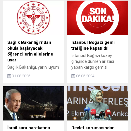
Öğren, Sağlıklı Yaşa'
uzman isimlerin yer aldığı
kampanyamızda ilk ayı
söyleşiler ve atölyeler
geride bıraktık. İlk 4 haftada
düzenleniyor.
2 milyona yakın
vatandaşımıza ulaştık dedi.
Sağlık Bakanlığı’ndan
İstanbul Boğazı gemi
okula başlayacak
trafiğine kapatıldı!
öğrencilerin ailelerine
İstanbul Boğazı kuzey
uyarı
girişinde dümen arızası
Sağlık Bakanlığı, yarın 'uyum'
yapan kargo gemisi
eğitimleri başlayacak okul
nedeniyle Boğazda gemi
31.08.2025
06.05.2024
öncesi ve ilkokul birinci sınıf
trafiği çift yönlü ve geçici
öğrencilerinin velilerine
olarak askıya alındı.
uyarıda bulundu.
İsrail kara harekatına
Devlet korumasından