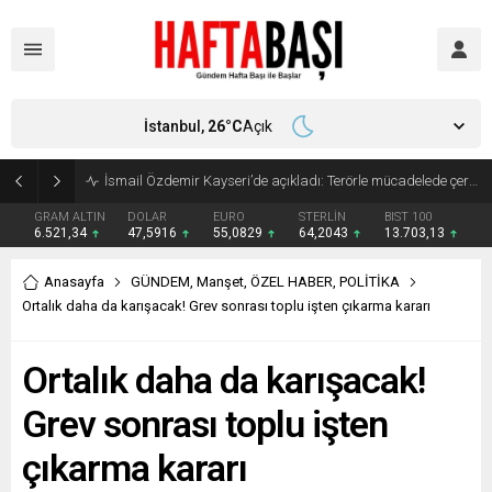
İstanbul,
26
°C
Açık
Süleyman Soylu ‘çok korktum’ deyip ilk kez açıkladı: En büyük tehdit dışarısıdır!
GRAM ALTIN
DOLAR
EURO
STERLİN
BIST 100
6.521,34
47,5916
55,0829
64,2043
13.703,13
Anasayfa
GÜNDEM
,
Manşet
,
ÖZEL HABER
,
POLİTİKA
Ortalık daha da karışacak! Grev sonrası toplu işten çıkarma kararı
Ortalık daha da karışacak!
Grev sonrası toplu işten
çıkarma kararı