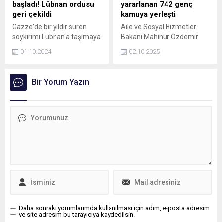
başladı! Lübnan ordusu
yararlanan 742 genç
geri çekildi
kamuya yerleşti
Gazze'de bir yıldır süren
Aile ve Sosyal Hizmetler
soykırımı Lübnan'a taşımaya
Bakanı Mahinur Özdemir
hazırlanan İsrail, kara
Göktaş, devlet korumasında
01.10.2024
02.10.2025
harekatına başladı. İsrail
yararlanan 742 gencin kamu
ordusundan yapılan
kurumlarına yerleştirilmesini
açıklamada, Beyrut'un
kurayla gerçekleştirildi.
Bir Yorum Yazın
güney banliyölerinde
Göktaş, Bugüne kadar
yaşayanların evlerini
toplam 64 bin 817
boşaltması istendi. Öte
gencimizin kamuya
yandan Lübnan ordusunun
yerleştirilmesini yaptık dedi.
İsrail sınırındaki
mevzilerinden en az 5
kilometre geriye çekildiği
iddia edildi.
Daha sonraki yorumlarımda kullanılması için adım, e-posta adresim
ve site adresim bu tarayıcıya kaydedilsin.