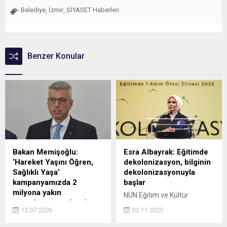
Belediye
İzmir
SİYASET Haberleri
,
,
Benzer Konular
Bakan Memişoğlu:
Esra Albayrak: Eğitimde
‘Hareket Yaşını Öğren,
dekolonizasyon, bilginin
Sağlıklı Yaşa’
dekolonizasyonuyla
kampanyamızda 2
başlar
milyona yakın
NUN Eğitim ve Kültür
vatandaşımıza ulaştık
Vakfının "Eğitimde 1 Adım
12.07.2026
02.11.2025
Sağlık Bakanı Kemal
Ötesi Zirvesi"nde "eğitimde
Memişoğlu, 'Hareket Yaşını
dekolonizasyon" konusunda