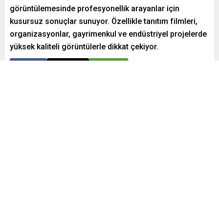
görüntülemesinde profesyonellik arayanlar için
kusursuz sonuçlar sunuyor. Özellikle tanıtım filmleri,
organizasyonlar, gayrimenkul ve endüstriyel projelerde
yüksek kaliteli görüntülerle dikkat çekiyor.
Paylaş
Tweetle
Gönder
Yayınlama: 07.06.2025
Düzenleme: 07.06.2025 14:39