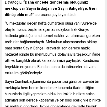
Davutoğlu,
“Daha öncede göndermiş olduğunuz
mektup var Sayın Erdoğan ve Sayın Bahçeli’ye. Geri
dönüş oldu mu?”
sorusunu şöyle yanıtladı:
“O mektuplar geçen hafta cumartesi günü yani Suriye’de
olaylar henüz başlama aşamasındayken Irak-Suriye
hattında gördüğüm muhtemel riskler ve alınması gereken
tedbirler bağlamındaydı. Mektubun ulaşmasından birkaç
saat sonra Sayın Bahçeli arayarak son derece nazik,
nezaket içinde bu mektubumuz dolayısıyla teşekkür ifade
etti ve karşılıklı olarak kanaatlerimizi paylaştık. Kendisine
teşekkür ediyorum. Bundan sonra da istişareleri devam
ettirelim görüşündeyiz.
Sayın Cumhurbaşkanımız da pazartesi günü bir cevabi bir
mektupla hem benim kendi mektubumda ifade ettiğim
hususlarla ilgili yapmakta oldukları Irak’la birlikte atılan
adımları son derece kapsamlı ve bir bilgi içeriğiyle birlikte
bir mektup gönderdi. Böyle dönemlerde devlette küslük