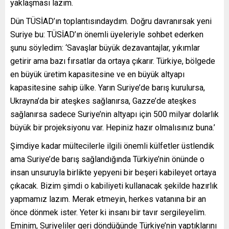
yaklaşması lazım.
Dün TÜSİAD’ın toplantısındaydım. Doğru davranırsak yeni
Suriye bu: TÜSİAD’ın önemli üyeleriyle sohbet ederken
şunu söyledim: ‘Savaşlar büyük dezavantajlar, yıkımlar
getirir ama bazı fırsatlar da ortaya çıkarır. Türkiye, bölgede
en büyük üretim kapasitesine ve en büyük altyapı
kapasitesine sahip ülke. Yarın Suriye’de barış kurulursa,
Ukrayna’da bir ateşkes sağlanırsa, Gazze’de ateşkes
sağlanırsa sadece Suriye’nin altyapı için 500 milyar dolarlık
büyük bir projeksiyonu var. Hepiniz hazır olmalısınız buna.’
Şimdiye kadar mültecilerle ilgili önemli külfetler üstlendik
ama Suriye’de barış sağlandığında Türkiye’nin önünde o
insan unsuruyla birlikte yepyeni bir beşeri kabileyet ortaya
çıkacak. Bizim şimdi o kabiliyeti kullanacak şekilde hazırlık
yapmamız lazım. Merak etmeyin, herkes vatanına bir an
önce dönmek ister. Yeter ki insanı bir tavır sergileyelim.
Eminim, Suriyeliler geri döndüğünde Türkiye’nin yaptıklarını