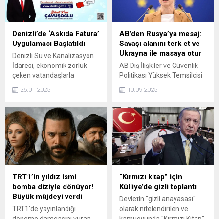
Denizli’de ‘Askıda Fatura’
AB’den Rusya’ya mesaj:
Uygulaması Başlatıldı
Savaşı alanını terk et ve
Ukrayna ile masaya otur
Denizli Su ve Kanalizasyon
İdaresi, ekonomik zorluk
AB Dış İlişkiler ve Güvenlik
çeken vatandaşlarla
Politikası Yüksek Temsilcisi
hayırseverleri buluşturan
Kaja Kallas, Rusya’ya
26.01.2025
10.09.2025
'Askıda Fatura'
mesajımız basit: Bu savaş
kampanyasını hayata
kazanılamaz, savaş alanını
geçirdi. Uygulama, yardım
terk et ve Ukrayna ile
alan ve veren kişilerin gizli
masaya otur dedi.
kalması ilkesine dayanarak
toplumsal dayanışmayı
artırmayı hedefliyor.
TRT1’in yıldız ismi
“Kırmızı kitap” için
bomba diziyle dönüyor!
Külliye’de gizli toplantı
Büyük müjdeyi verdi
Devletin "gizli anayasası"
TRT1'de yayınlandığı
olarak nitelendirilen ve
döneme damgasını vuran
kamuoyunda "Kırmızı Kitap"