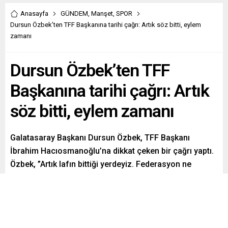
Anasayfa
GÜNDEM
,
Manşet
,
SPOR
Dursun Özbek’ten TFF Başkanına tarihi çağrı: Artık söz bitti, eylem
zamanı
Dursun Özbek’ten TFF
Başkanına tarihi çağrı: Artık
söz bitti, eylem zamanı
Galatasaray Başkanı Dursun Özbek, TFF Başkanı
İbrahim Hacıosmanoğlu’na dikkat çeken bir çağrı yaptı.
Özbek, ”Artık lafın bittiği yerdeyiz. Federasyon ne
yapacaksa yapsın, artık söylemle değil. ”Hakemler bana
operasyon çekiyor” diyor, gereğini yap kardeşim! Onun
için artık sözün sonuna geldik” dedi.
Paylaş
Tweetle
Gönder