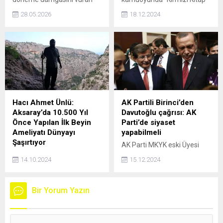
Alparslan Büyük Selçuklu ve
olarak adlandırılan Milli
28.05.2026
18.12.2024
Uyanış Büyük Selçuklu
Güvenlik Siyaseti Belgesi'nin
dizilerinin unutulmaz ismi
güncellenmesine yönelik
Mehmet Özgür'ün yeni
Külliye'de gizli bir toplantı
adresi heyecanlandırdı.
yapıldı. Cep telefonu ve akıllı
Özgür, Eylül ayında ATV
saatlerin bile alınmadığı
ekranlarında yayın hayatına
toplantıda ele alınan konular
merhaba diyecek Mercan
Cumhurbaşkanı Erdoğan'a
Köşkü'yle el sıkıştı.
sunulacak.
Hacı Ahmet Ünlü:
AK Partili Birinci’den
Aksaray’da 10.500 Yıl
Davutoğlu çağrısı: AK
Önce Yapılan İlk Beyin
Parti’de siyaset
Ameliyatı Dünyayı
yapabilmeli
Şaşırtıyor
AK Parti MKYK eski Üyesi
Tarihi ve kültürel
Mücahit Birinci, Gelecek
14.10.2024
15.12.2024
zenginlikleriyle
Partisi lideri Ahmet
Kapadokya’nın giriş kapısı
Davutoğlu'nun AK Parti
olarak bilinen Aksaray,
çatısında siyaset
Bir Yorum Yazın
sadece Orta Anadolu ve
yapabilmesinin önünün
Kapadokya'nın en eski
açılması gerektiğini söyledi.
yerleşim yerlerinden biri