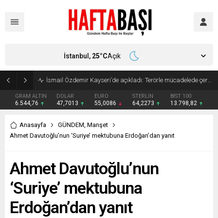
İstanbul,
25
°C
Açık
Süleyman Soylu ‘çok korktum’ deyip ilk kez açıkladı: En büyük tehdit dışarısıdır!
GRAM ALTIN
DOLAR
EURO
STERLİN
BIST 100
6.544,76
47,7013
55,0086
64,2273
13.798,82
Anasayfa
GÜNDEM
,
Manşet
Ahmet Davutoğlu’nun ‘Suriye’ mektubuna Erdoğan’dan yanıt
Ahmet Davutoğlu’nun
‘Suriye’ mektubuna
Erdoğan’dan yanıt