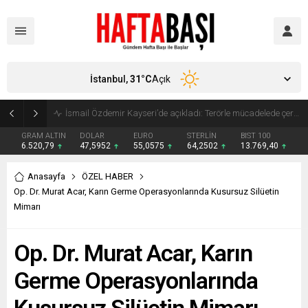
İstanbul,
31
°C
Açık
Süleyman Soylu ‘çok korktum’ deyip ilk kez açıkladı: En büyük tehdit dışarısıdır!
GRAM ALTIN
DOLAR
EURO
STERLİN
BIST 100
6.520,79
47,5952
55,0575
64,2502
13.769,40
Anasayfa
ÖZEL HABER
Op. Dr. Murat Acar, Karın Germe Operasyonlarında Kusursuz Silüetin
Mimarı
Op. Dr. Murat Acar, Karın
Germe Operasyonlarında