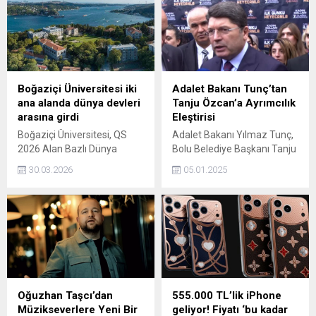
Boğaziçi Üniversitesi iki
Adalet Bakanı Tunç’tan
ana alanda dünya devleri
Tanju Özcan’a Ayrımcılık
arasına girdi
Eleştirisi
Boğaziçi Üniversitesi, QS
Adalet Bakanı Yılmaz Tunç,
2026 Alan Bazlı Dünya
Bolu Belediye Başkanı Tanju
Üniversite Sıralamaları'nda
Özcan'ın Suriyelilere yönelik
30.03.2026
05.01.2025
mühendislik ve sosyal
uygulamaları ve ifadeleri
bilimler alanlarında önemli
hakkında başlatılan
bir yükseliş kaydederek
soruşturma detaylarını
uluslararası başarısını bir
açıkladı. Tunç, Özcan'ın
kez daha kanıtladı.
ifadelerinin ayrımcılık
içerdiğini ve kamuoyunda
rahatsızlık yarattığını belirtti.
Oğuzhan Taşcı’dan
555.000 TL’lik iPhone
Müzikseverlere Yeni Bir
geliyor! Fiyatı ‘bu kadar