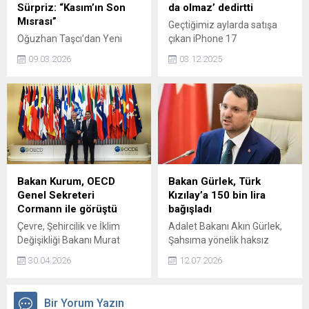
Sürpriz: “Kasım’ın Son
da olmaz’ dedirtti
Mısrası”
Geçtiğimiz aylarda satışa
Oğuzhan Taşcı’dan Yeni
çıkan iPhone 17
Single Müjdesi: “Kasım’ın
modellerinin özel tasarım
09.03.2026
03.12.2025
Son Mısrası” Yolda Türk
serisi raflardaki yerini aldı.
müzik dünyasında dikkat
Dört farklı seçenekten
çeken çalışmalarıyla
oluşan bu koleksiyonda en
adından söz ettiren
üst modelin fiyatı 555 bin TL
Oğuzhan Taşcı, yeni single
olarak duyuruldu.
projesiyle dinleyicileriyle
buluşmaya hazırlanıyor.
Şubat ayında yayımladığı
“Beni Bana Kırdırmayın” adlı
Bakan Kurum, OECD
Bakan Gürlek, Türk
single çalışmasıyla önemli
Genel Sekreteri
Kızılay’a 150 bin lira
bir çıkış yakalayan sanatçı,
Cormann ile görüştü
bağışladı
yeni eseri “Kasım’ın Son
Çevre, Şehircilik ve İklim
Adalet Bakanı Akın Gürlek,
Mısrası” için hazırlıklara
Değişikliği Bakanı Murat
Şahsıma yönelik haksız
başladı. Şubat ayında...
Kurum, Fransa'nın başkenti
ithamlar nedeniyle açmış
30.04.2026
12.07.2026
Paris'teki temasları
olduğum bir manevi
kapsamında, OECD Genel
tazminat davası neticesinde
Sekreteri Mathias Cormann
tahsil edilen 150 bin TL
Bir Yorum Yazın