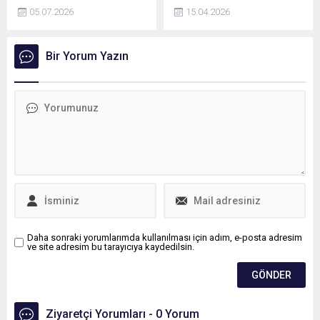
partilerinden MHP'ye geçiş
Mehmet Nuri Ersoy,
05.07.2026
15.04.2026
yapmak isteyen çok sayıda
Turizmden kültüre,
belediye başkanı ve
ekonomiden dijital
milletvekili olduğunu ancak
dönüşüme kadar her alanda
Bir Yorum Yazın
Bahçeli'nin bu taleplere
Türk dünyası ülkeleriyle
kesin bir dille kapıyı
omuz omuza çalışmaya,
kapattığını ileri sürdü.
ortak geleceğimizi birlikte
inşa etmeye ve bu birlikteliği
daha da güçlendirmeye
kararlılıkla devam edeceğiz
dedi.
Daha sonraki yorumlarımda kullanılması için adım, e-posta adresim
ve site adresim bu tarayıcıya kaydedilsin.
Ziyaretçi Yorumları - 0 Yorum