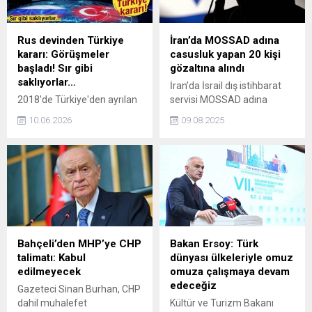
sözleşmelerle dikkat
çekiyor.
Rus devinden Türkiye
İran’da MOSSAD adına
kararı: Görüşmeler
casusluk yapan 20 kişi
başladı! Sır gibi
gözaltına alındı
saklıyorlar…
İran’da İsrail dış istihbarat
2018'de Türkiye'den ayrılan
servisi MOSSAD adına
Rusya'nın en büyük bankası
casusluk faaliyetlerinde
10.06.2026
09.08.2025
Sber, yapay zeka ve
bulunduğu belirlenen 20 kişi,
teknoloji ürünleriyle pazara
başkent Tahran ve çeşitli
dönmeye hazırlanıyor. Üst
eyaletlerde düzenlenen
yönetici Vedyakhin, talep
operasyonlarla gözaltına
gelirse egemen yapay zeka
alındı.
modeli GigaChat'i
paylaşmaya hazır olduklarını
açıkladı.
Bahçeli’den MHP’ye CHP
Bakan Ersoy: Türk
talimatı: Kabul
dünyası ülkeleriyle omuz
edilmeyecek
omuza çalışmaya devam
edeceğiz
Gazeteci Sinan Burhan, CHP
dahil muhalefet
Kültür ve Turizm Bakanı