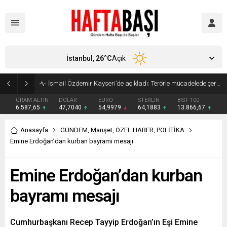
İstanbul,
26
°C
Açık
Süleyman Soylu ‘çok korktum’ deyip ilk kez açıkladı: En büyük tehdit dışarısıdır!
GRAM ALTIN
DOLAR
EURO
STERLİN
BIST 100
6.587,65
47,7040
54,9979
64,1883
13.866,67
Anasayfa
GÜNDEM
,
Manşet
,
ÖZEL HABER
,
POLİTİKA
Emine Erdoğan’dan kurban bayramı mesajı
Emine Erdoğan’dan kurban
bayramı mesajı
Cumhurbaşkanı Recep Tayyip Erdoğan’ın Eşi Emine