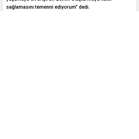
sağlamasını temenni ediyorum” dedi.
Paylaş
Tweetle
Gönder
Yayınlama: 06.06.2025
A
A
+
-
0