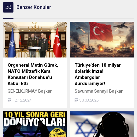
Benzer Konular
Orgeneral Metin Gürak,
Türkiye’den 18 milyar
NATO Müttefik Kara
dolarlık imza!
Komutanı Donahue’u
Ambargolar
Kabul Etti
durduramıyor!
GENELKURMAY Başkanı
Savunma Sanayii Başkanı
Orgeneral Metin Gürak,
Haluk Görgün, Türkiye’nin
12.12.2024
30.03.2026
NATO Müttefik Kara
savunma ekosisteminin son
Komutanlığına atanan
20 yılda “teknoloji ordusuna”
Orgeneral Christopher
dönüştüğünü açıkladı.
Donahue'u kabul etti. Kabul,
Sektör, 10 milyar doların
12 Aralık 2024 tarihinde
üzerindeki ihracat ve 18
gerçekleşti.
milyar dolarlık yeni