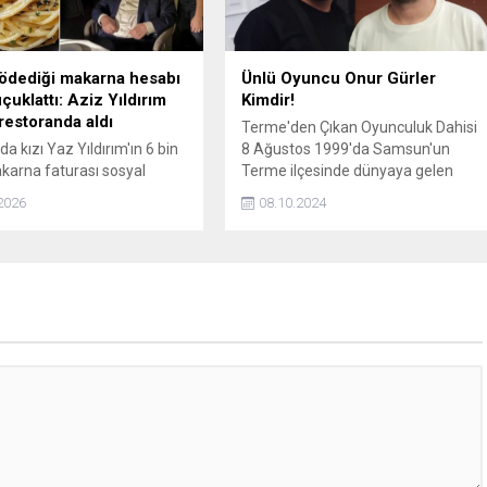
 ödediği makarna hesabı
Ünlü Oyuncu Onur Gürler
çuklattı: Aziz Yıldırım
Kimdir!
restoranda aldı
Terme'den Çıkan Oyunculuk Dahisi
da kızı Yaz Yıldırım'ın 6 bin
8 Ağustos 1999'da Samsun'un
makarna faturası sosyal
Terme ilçesinde dünyaya gelen
 tartışma yaratan Aziz
Onur Gürler, kısa sürede Türk dizi ve
2026
08.10.2024
 ilgili restorana giderek
sinemasının gözde isimlerinden biri
 denetledi. Trüf mantarı
haline geldi.
 gören Yıldırım işletmenin
sına hak verdi.