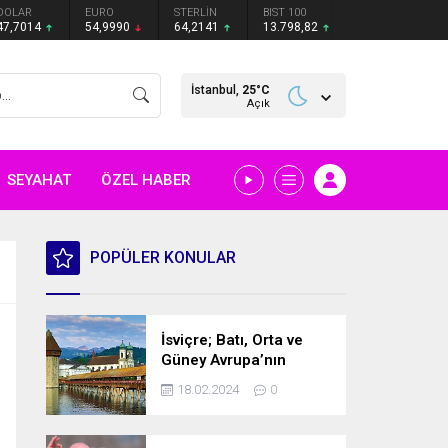
DOLAR
EURO
STERLİN
BIST 100
47,7014
54,9990
64,2141
13.798,82
İstanbul,
25
°C
Açık
SEYAHAT
ÖZEL HABER
POPÜLER KONULAR
İsviçre; Batı, Orta ve
Güney Avrupa’nın
kesişme noktasında
18.02.2024
0
bulunan bir ülke.