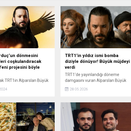
rduç’un dönmesini
TRT1’in yıldız ismi bomba
leri coşkulandıracak
diziyle dönüyor! Büyük müjdeyi
Yeni projesini böyle
verdi
TRT1'de yayınlandığı döneme
ak TRT1in Alparslan Büyük
damgasını vuran Alparslan Büyük
 dizisinde oyunculuk
Selçuklu ve Uyanış Büyük Selçuklu
2024
28.05.2026
nsı sergileyen Barış Arduç
dizilerinin unutulmaz ismi Mehmet
 suskunluğunu bozdu.
Özgür'ün yeni adresi
bir projeyle ekranlara
heyecanlandırdı. Özgür, Eylül ayında
nin müjdesini veren Barış
ATV ekranlarında yayın hayatına
ok konuşulacak
merhaba diyecek Mercan Köşkü'yle
lara imza attı.
el sıkıştı.