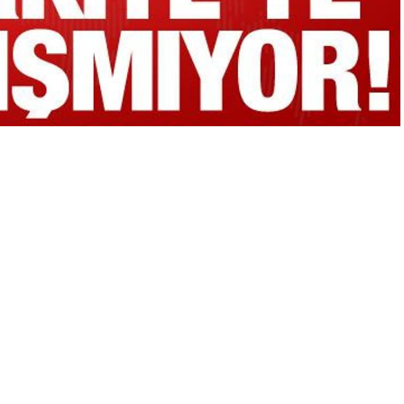
A
A
+
-
0
 adalet ile hükmettiği, adalet dağıttığı müddetçe
mez olmadığını söyleyen Cumhurbaşkanı Erdoğan,
“Kararlarına
ına asla izin vermeyiz.”
ifadelerini kullandı.
huriyetimizin 100’üncü yılının darbe ürünü bir anayasayla
kıştıramıyoruz. Bu eksikliğin yine milli irade ile
ak, Türk siyasetinde yeni bir kilometre taşı olacaktır.”