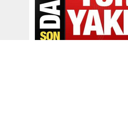
Yayınlama: 10.05.2024
Cumhurbaşkanı Recep Tayyip Erdoğan,
“Devlet
güçlüdür.”
dedi. Yargı kurumlarının eleştirile
itiraz edebiliriz. Ancak yargının yıpratılmas
Yeni anayasa ile ilgili de konuşan Erdoğan
“Cum
geçirilmiş olmasını Türkiye demokrasisine ya
giderilmesi demokrasimizin gücüne güç katac