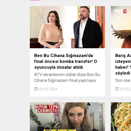
Ben Bu Cihana Sığmazam’da
Barış A
final öncesi bomba transfer! O
isteyen
oyuncuyla imzalar atıldı
haber! 
söyledi
ATV ekranlarının iddialı dizisi Ben Bu
Cihana Sığmazam final yapmaya
Son olar
hazırlanırken sürpriz bir isim
Selçuklu
09.05.2024
05.05.
transfer edildi. Sayılı günler sonra
performa
ekranlara veda edecek olan Ben Bu
nihayet
Cihana Sığmazam kadrosuna Hazal
Yepyeni 
Soncul katılıyor.
döneceği
Arduç, ç
açıklama