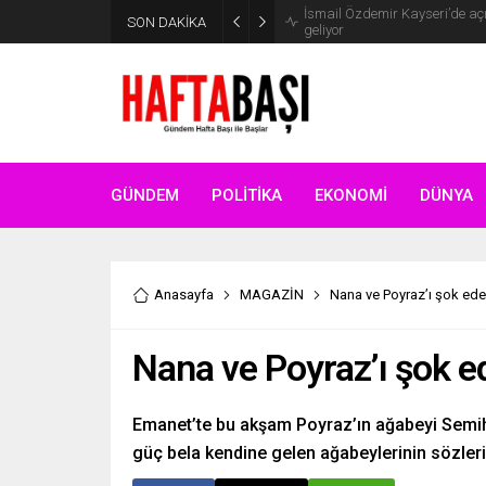
SON DAKİKA
Süleyman Soylu ‘çok korktum’ de
GÜNDEM
POLİTİKA
EKONOMİ
DÜNYA
Anasayfa
MAGAZİN
Nana ve Poyraz’ı şok ed
Nana ve Poyraz’ı şok e
Emanet’te bu akşam Poyraz’ın ağabeyi Semih 
güç bela kendine gelen ağabeylerinin sözleri