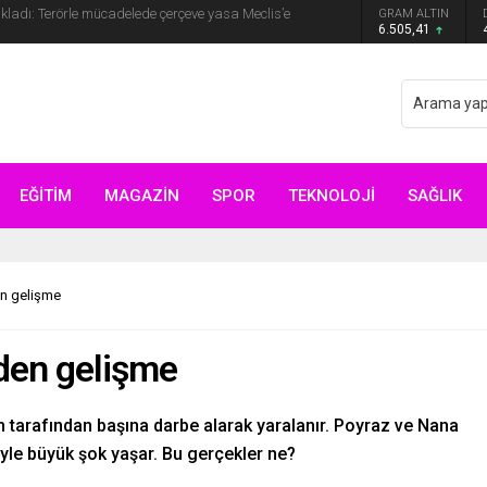
GRAM ALTIN
yip ilk kez açıkladı: En büyük tehdit dışarısıdır!
6.505,41
EĞİTİM
MAGAZİN
SPOR
TEKNOLOJİ
SAĞLIK
en gelişme
den gelişme
tarafından başına darbe alarak yaralanır. Poyraz ve Nana
yle büyük şok yaşar. Bu gerçekler ne?