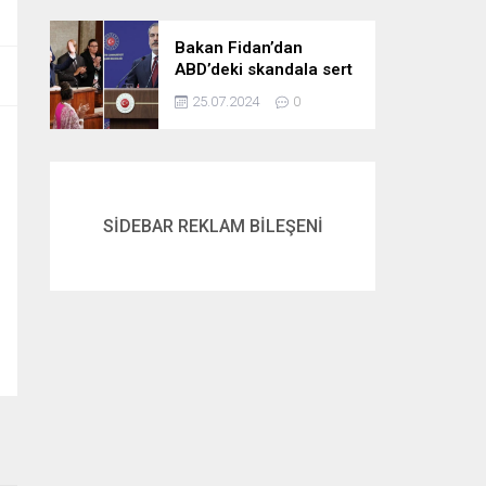
gördük
Bakan Fidan’dan
ABD’deki skandala sert
tepki: Netanyahu’yu
25.07.2024
0
alkışlayanlar eli kanlı
bir suçlunun
destekçileri olarak
tarihe geçti
SİDEBAR REKLAM BİLEŞENİ