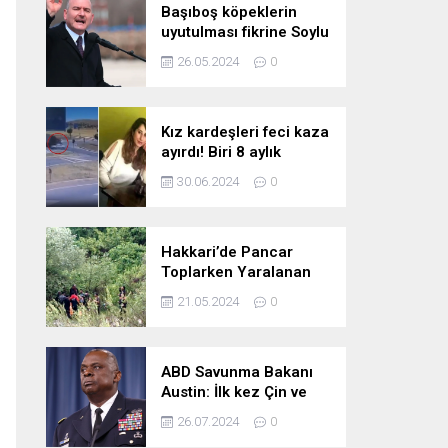
Başıboş köpeklerin
uyutulması fikrine Soylu
da karşı çıktı: Gönlüm
26.05.2024
0
razı değil
Kız kardeşleri feci kaza
ayırdı! Biri 8 aylık
hamile iki kız kardeş
30.06.2024
0
hayatını kaybetti
Hakkari’de Pancar
Toplarken Yaralanan
Kadın İçin Kurtarma
21.05.2024
0
Çalışmaları
ABD Savunma Bakanı
Austin: İlk kez Çin ve
Rusya uçaklarının
26.07.2024
0
birlikte uçtuğunu