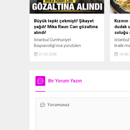
Büyük tepki çekmişti! Şikayet
Kızının
yağdı! Mika Raun Can gözaltına
dudak u
alındı!
soluğu 
İstanbul Cumhuriyet
İstanbul'
Başsavcılığı’nca yürütülen
liralık 
soruşturma kapsamında sosyal
medyada
01.02.2026
14.06.
medya fenomeni Mika Raun Can
Yıldırım,
gözaltına alındı.
adisyonu
detayını
açıklama
Bir Yorum Yazın