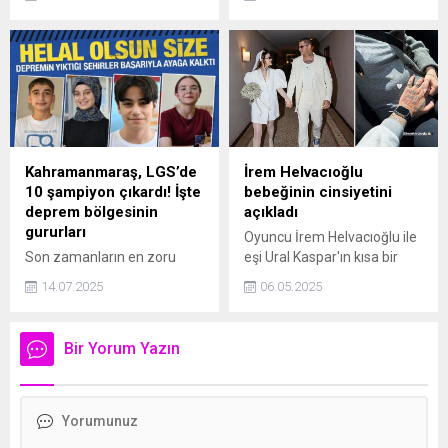
bir yer tutan Altınini Yeraltı
Volodimir Zelenskiy'nin
Şehri, araştırmacı Hacı
ülkenin nadir toprak
Ahmet Ünlü tarafından
elementinin yarısını ABD'ye
detaylı bir incelemeye tabi
devretmeyi reddetmesinin
tutulmuştur. Doğal kayaların
yankıları sürerken İngiliz
içine oyularak oluşturulmuş
medyası ilginç bir haber
çok sayıda mekân
kaleme aldı. Habere göre,
barındıran bu yer, gizemi ve
Trump sadece maden değil,
tarihi önemi ile öne
limanlar, alt yapı, petrol,
Kahramanmaraş, LGS’de
İrem Helvacıoğlu
çıkmaktadır.
doğal gaz gibi alanlarda
10 şampiyon çıkardı! İşte
bebeğinin cinsiyetini
yüzde 50 pay istedi. Trump
deprem bölgesinin
açıkladı
bu fikrini kabul ettirirse
gururları
Oyuncu İrem Helvacıoğlu ile
kazanç 500 milyar doları
Son zamanların en zoru
eşi Ural Kaspar'ın kısa bir
bulacak.
denilen LGS'de büyük
süre önce bebek beklediği
14.07.2025
06.05.2025
sürpriz yaşandı. Geçen sene
ortaya çıkmıştı. İlk kez anne
352 şampiyonun çıktığı
olmaya hazırlanan
sınavda, bu sene 719
Helvacıoğlu, bebeğinin
Bir Yorum Yazın
öğrenci tüm soruları doğru
cinsiyetini açıkladı.
cevaplandırıp 500 tam puan
aldı. Şampiyonların 10'u
depremin vurduğu
Kahramanmaraş'tan çıktı.