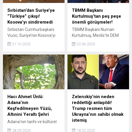
Sırbistan’dan Suriye’ye
TBMM Başkanı
“Türkiye” çıkışı!
Kurtulmuş’tan peş peşe
Kosova’yı sindiremedi
önemli görüşmeler!
Sırbistan Cumhurbaşkanı
TBMM Başkanı Numan
Vucic, Suriye’nin Kosova’yı
Kurtulmuş, Meclis'te DEM
tanıma kararını Türkiye’nin
Parti ve İYİ Parti ziyaretinin
31.10.2025
02.06.2025
etkisi altında aldığını ileri
ardından Yeni Yol Partisi ile
sürdü.
görüştü. Kurtulmuş,
ziyaretinin ardından
açıklamalarda bulunuyor.
Hacı Ahmet Ünlü:
Zelenskiy’nin neden
Adana’nın
reddettiği anlaşıldı!
Keşfedilmeyen Yüzü,
Trump resmen tüm
Altınini Yeraltı Şehri
Ukrayna’nın sahibi olmak
istemiş
Adana'nın tarihi ve kültürel
mirası arasında dikkat çekici
Ukrayna Devlet Başkanı
28.09.2024
18.02.2025