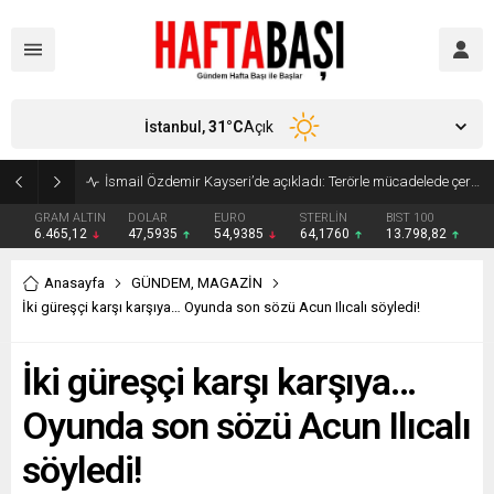
İstanbul,
31
°C
Açık
İsmail Özdemir Kayseri’de açıkladı: Terörle mücadelede çerçeve yasa Meclis’e geliyor
GRAM ALTIN
DOLAR
EURO
STERLİN
BIST 100
6.465,12
47,5935
54,9385
64,1760
13.798,82
Anasayfa
GÜNDEM
,
MAGAZİN
İki güreşçi karşı karşıya… Oyunda son sözü Acun Ilıcalı söyledi!
İki güreşçi karşı karşıya…
Oyunda son sözü Acun Ilıcalı
söyledi!