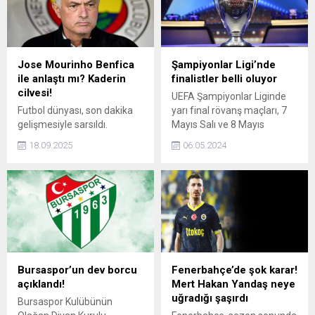
Jose Mourinho Benfica
Şampiyonlar Ligi’nde
ile anlaştı mı? Kaderin
finalistler belli oluyor
cilvesi!
UEFA Şampiyonlar Liginde
Futbol dünyası, son dakika
yarı final rövanş maçları, 7
gelişmesiyle sarsıldı.
Mayıs Salı ve 8 Mayıs
Fenerbahçe’den ayrılmasına
Çarşamba günü yapılacak.
18.09.2025
06.05.2024
Benfica maçındaki yenilginin
yol açtığı Jose Mourinho,
ironik bir şekilde Portekiz
ekibinin yeni teknik direktörü
olmak üzere. UEFA
Şampiyonlar Ligi’nde ilk
hafta maçında Karabağ
FK’ya evinde 3-2 yenilen
Benfica, teknik direktör
Bursaspor’un dev borcu
Fenerbahçe’de şok karar!
Bruno Lage ile yollarını
açıklandı!
Mert Hakan Yandaş neye
ayırdı. Portekiz basını,
uğradığı şaşırdı
Bursaspor Kulübünün
Mourinho ile prensip