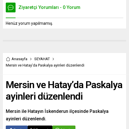
Ziyaretçi Yorumları - 0 Yorum
Henüz yorum yapılmamış.
Anasayfa
SEYAHAT
Mersin ve Hatay’da Paskalya ayinleri düzenlendi
Mersin ve Hatay’da Paskalya
ayinleri düzenlendi
Mersin ile Hatayın İskenderun ilçesinde Paskalya
ayinleri düzenlendi.