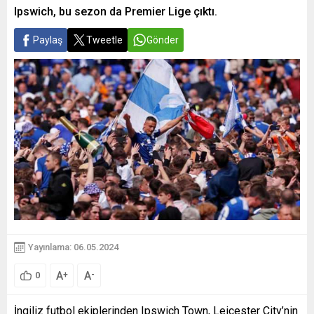
Ipswich, bu sezon da Premier Lige çıktı.
Paylaş
Tweetle
Gönder
Yayınlama: 06.05.2024
A
A
+
-
0
İngiliz futbol ekiplerinden Ipswich Town, Leicester City’nin