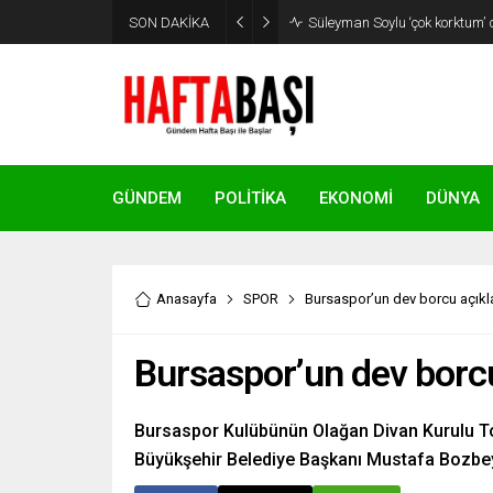
SON DAKİKA
Süleyman Soylu ‘çok korktum’ de
GÜNDEM
POLİTİKA
EKONOMİ
DÜNYA
Anasayfa
SPOR
Bursaspor’un dev borcu açıkl
Bursaspor’un dev borcu
Bursaspor Kulübünün Olağan Divan Kurulu Top
Büyükşehir Belediye Başkanı Mustafa Bozbey