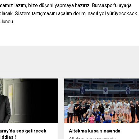
rlamamız lazım, bize düşeni yapmaya hazırız. Bursaspor’u ayağa
olacak. Sistem tartışmasını açalım derim, nasıl yol yürüyeceksek
ulundu.
aray’da ses getirecek
Altekma kupa sınavında
iddiası!
Altekma kupa sınavında