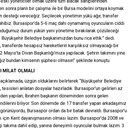
a eski yöneticiler olmak üzere tüm alacak sahiplerinden
 sonra planlı bir çalışma ile bir Bursa modelini ortaya koymak
n desteği vereceğiz. Seçilecek yönetimin yükü ağır, transfer
 sahibiz. Bursaspor’da 5-6 maç dahi oynamamış oyuncuların ciddi
lunduğumuz durum yükün yeni yönetime bırakılarak çözüleceği
ız, Büyükşehir Belediye başkanımızdan bunu rica ettik.” dedi.
, transferde hesapsız hareketlerin karşılıksız olmayacağı bir
2 Mayıs’ta Divan Başkanlığı’mıza yapılacak. Şehrin takımını yine
cağız bundan kimsenin şüphesi olmasın” şeklinde konuştu.
I MİLAT OLMALI
açıklamada, üzgün olduklarını belirterek “Büyükşehir Belediye
 tesisleri anlatan dosyalar hazırladık. Bursaspor’un gelirleri az
eden yapılan, İbrahim başkanın döneminden sonra gelen
endilerini biliyor. Son dönemde de 17 transfer yapan arkadaşımız
 görünüyordu, Bursaspor ordan da bir batak devraldı. Bursaspor’u
için Kent dayanışmasının olması lazım. Bursaspor’da 2008 ve
ıp takıma dahil edip, yanına deneyimli oyuncular bulmak lazım. 3.