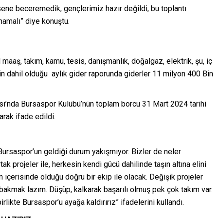
sene beceremedik, gençlerimiz hazır değildi, bu toplantı
mamalı” diye konuştu.
aş, takım, kamu, tesis, danışmanlık, doğalgaz, elektrik, şu, iç
n dahil olduğu aylık gider raporunda giderler 11 milyon 400 Bin
sı’nda Bursaspor Kulübü’nün toplam borcu 31 Mart 2024 tarihi
arak ifade edildi.
ursaspor’un geldiği durum yakışmıyor. Bizler de neler
rtak projeler ile, herkesin kendi gücü dahilinde taşın altına elini
 içerisinde olduğu doğru bir ekip ile olacak. Değişik projeler
bakmak lazım. Düşüp, kalkarak başarılı olmuş pek çok takım var.
likte Bursaspor’u ayağa kaldırırız” ifadelerini kullandı.