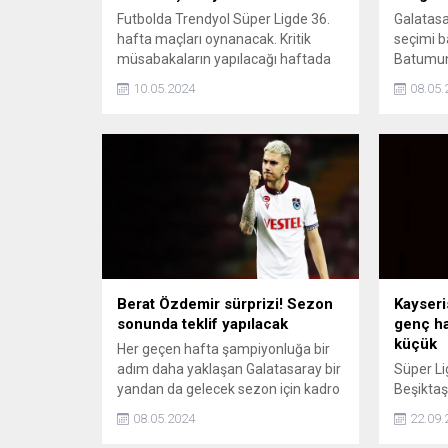
Futbolda Trendyol Süper Ligde 36.
Galatasa
hafta maçları oynanacak. Kritik
seçimi b
müsabakaların yapılacağı haftada
Batumun
tüm maçlar Pazar günü aynı saatte
direktör
10.05.2024
08.05.
başlayacak.
eski yıld
getireceği
Berat Özdemir sürprizi! Sezon
Kayseri
sonunda teklif yapılacak
genç ha
küçük
Her geçen hafta şampiyonluğa bir
adım daha yaklaşan Galatasaray bir
Süper Li
yandan da gelecek sezon için kadro
Beşikta
planlamalarını yürütüyor.
erteleme
08.05.2024
22.09.
Önümüzdeki sezon için yerli