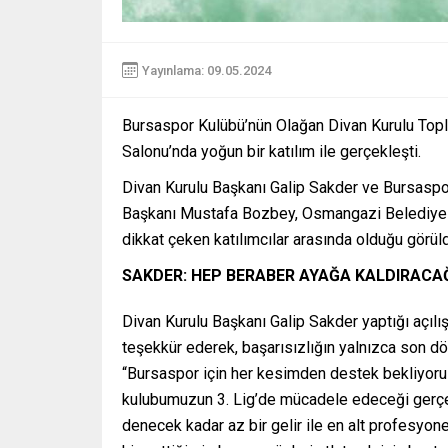
Yayınlama: 09.05.2024
Bursaspor Kulübü’nün Olağan Divan Kurulu Topl
Salonu’nda yoğun bir katılım ile gerçekleşti.
Divan Kurulu Başkanı Galip Sakder ve Bursaspo
Başkanı Mustafa Bozbey, Osmangazi Belediye B
dikkat çeken katılımcılar arasında olduğu görül
SAKDER: HEP BERABER AYAĞA KALDIRACA
Divan Kurulu Başkanı Galip Sakder yaptığı açıl
teşekkür ederek, başarısızlığın yalnızca son d
“Bursaspor için her kesimden destek bekliyoruz
kulubumuzun 3. Lig’de mücadele edeceği gerçeği 
denecek kadar az bir gelir ile en alt profesyo