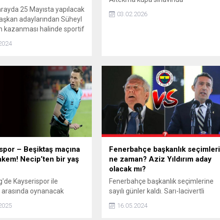
rayda 25 Mayısta yapılacak
03.02.2026
aşkan adaylarından Süheyl
 kazanması halinde sportif
lük görevine dünyaca ünlü
2024
ız futbolcu Didier Drogbayı
 belirtildi.
spor – Beşiktaş maçına
Fenerbahçe başkanlık seçimler
kem! Necip’ten bir yaş
ne zaman? Aziz Yıldırım aday
olacak mı?
g'de Kayserispor ile
Fenerbahçe başkanlık seçimlerine
ş arasında oynanacak
sayılı günler kaldı. Sarı-lacivertli
 maçının hakemi belli oldu.
takımın eski başkanı Aziz Yıldırım
2025
16.05.2024
başkanlık koltuğu için yeniden aday