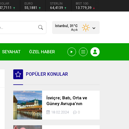
DOLAR
EURO
STERLİN
BIST 100
47,7111
55,1881
64,4139
13.779,39
İstanbul,
31
°C
Açık
SEYAHAT
ÖZEL HABER
POPÜLER KONULAR
İsviçre; Batı, Orta ve
Güney Avrupa’nın
kesişme noktasında
18.02.2024
0
bulunan bir ülke.