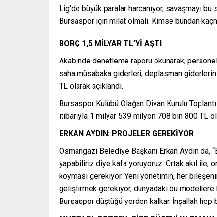
Lig’de büyük paralar harcanıyor, savaşmayı bu 
Bursaspor için milat olmalı. Kimse bundan kaç
BORÇ 1,5 MİLYAR TL’Yİ AŞTI
Akabinde denetleme raporu okunarak; personel ma
saha müsabaka giderleri, deplasman giderlerini
TL olarak açıklandı.
Bursaspor Kulübü Olağan Divan Kurulu Toplantı
itibarıyla 1 milyar 539 milyon 708 bin 800 TL ol
ERKAN AYDIN: PROJELER GEREKİYOR
Osmangazi Belediye Başkanı Erkan Aydın da, “B
yapabiliriz diye kafa yoruyoruz. Ortak akıl ile, o
koyması gerekiyor. Yeni yönetimin, her bileşenin
geliştirmek gerekiyor, dünyadaki bu modellere 
Bursaspor düştüğü yerden kalkar. İnşallah hep bir