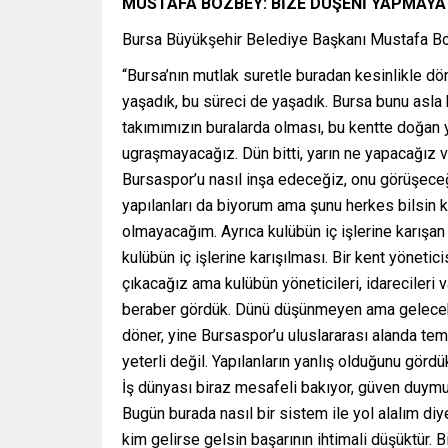
MUSTAFA BOZBEY: BİZE DÜŞENİ YAPMAYA
Bursa Büyükşehir Belediye Başkanı Mustafa Bo
“Bursa’nın mutlak suretle buradan kesinlikle 
yaşadık, bu süreci de yaşadık. Bursa bunu asla
takımımızın buralarda olması, bu kentte doğan y
ugraşmayacağız. Dün bitti, yarın ne yapacağız ve
Bursaspor’u nasıl inşa edeceğiz, onu görüşeceğ
yapılanları da biyorum ama şunu herkes bilsin 
olmayacağım. Ayrıca kulübün iç işlerine karışa
kulübün iç işlerine karışılması. Bir kent yöneti
çıkacağız ama kulübün yöneticileri, idarecileri 
beraber gördük. Dünü düşünmeyen ama gelecekte
döner, yine Bursaspor’u uluslararası alanda te
yeterli değil. Yapılanların yanlış olduğunu görd
İş dünyası biraz mesafeli bakıyor, güven duymu
Bugün burada nasıl bir sistem ile yol alalım d
kim gelirse gelsin başarının ihtimali düşüktür. 