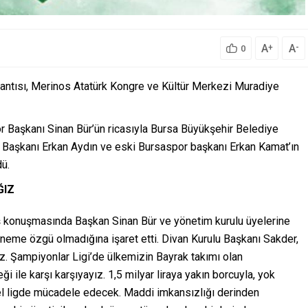
A
A
+
-
0
antısı, Merinos Atatürk Kongre ve Kültür Merkezi Muradiye
r Başkanı Sinan Bür’ün ricasıyla Bursa Büyükşehir Belediye
aşkanı Erkan Aydın ve eski Bursaspor başkanı Erkan Kamat’ın
dü.
ĞIZ
ış konuşmasında Başkan Sinan Bür ve yönetim kurulu üyelerine
öneme özgü olmadığına işaret etti. Divan Kurulu Başkanı Sakder,
. Şampiyonlar Ligi’de ülkemizin Bayrak takımı olan
ile karşı karşıyayız. 1,5 milyar liraya yakın borcuyla, yok
nel ligde mücadele edecek. Maddi imkansızlığı derinden