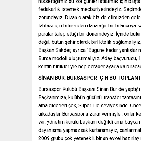
hissettiğimiz bu zor günleri atlatmak için başt
fedakarlık istemek mecburiyetindeyiz. Seçimden
zorundayız. Divan olarak biz de elimizden gele
tahtası için bilinenden daha ağır bir bilançoya
paralar talep ettiği bir dönemdeyiz. İçinde bu
değil, bütün şehir olarak birliktelik sağlamalıy
Başkan Sakder, ayrıca “Bugüne kadar yanlışların
Bursa modeli oluşturmalıyız. Aday başvurusu, 1
kentin birlikleriyle hep beraber ayağa kaldıra
SİNAN BÜR: BURSASPOR İÇİN BU TOPLANT
Bursaspor Kulübü Başkanı Sinan Bür de yaptığı 
Başkanımıza, kulübün gücünü, transfer tahtasını,
ama giderleri çok, Süper Lig seviyesinde. Önc
arkadaşlar Bursaspor’a zarar vermişler, onlar k
var, yönetim kurulu başkanı değildi ama başkan
dayanışma yapmazsak kurtaramayız, canlanmak 
2009 grubu çok yetenekli, bir an evvel hazırlay