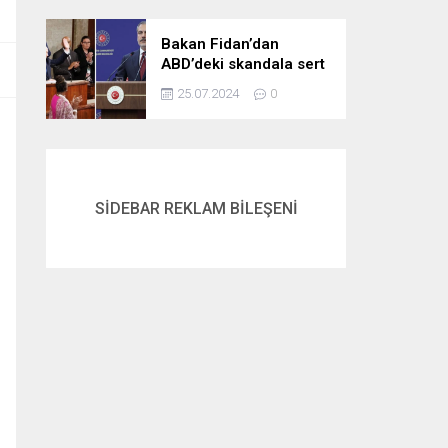
gördük
Bakan Fidan’dan
ABD’deki skandala sert
tepki: Netanyahu’yu
25.07.2024
0
alkışlayanlar eli kanlı
bir suçlunun
destekçileri olarak
tarihe geçti
SİDEBAR REKLAM BİLEŞENİ