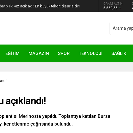
GRAM ALTIN
yip ilk kez açıkladı: En büyük tehdit dışarısıdır!
6.660,55
EĞİTİM
MAGAZİN
SPOR
TEKNOLOJİ
SAĞLIK
andı!
 açıklandı!
lantısı Merinosta yapıldı. Toplantıya katılan Bursa
, kenetlenme çağrısında bulundu.