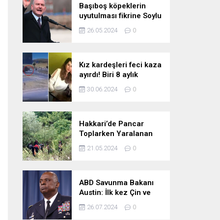
Başıboş köpeklerin
uyutulması fikrine Soylu
da karşı çıktı: Gönlüm
26.05.2024
0
razı değil
Kız kardeşleri feci kaza
ayırdı! Biri 8 aylık
hamile iki kız kardeş
30.06.2024
0
hayatını kaybetti
Hakkari’de Pancar
Toplarken Yaralanan
Kadın İçin Kurtarma
21.05.2024
0
Çalışmaları
ABD Savunma Bakanı
Austin: İlk kez Çin ve
Rusya uçaklarının
26.07.2024
0
birlikte uçtuğunu