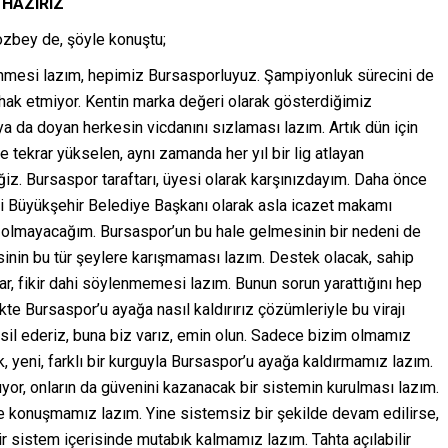
 HAZIRIZ
zbey de, şöyle konuştu;
dönmesi lazım, hepimiz Bursasporluyuz. Şampiyonluk sürecini de
 hak etmiyor. Kentin marka değeri olarak gösterdiğimiz
a da doyan herkesin vicdanını sızlaması lazım. Artık dün için
 tekrar yükselen, aynı zamanda her yıl bir lig atlayan
iz. Bursaspor taraftarı, üyesi olarak karşınızdayım. Daha önce
ki Büyükşehir Belediye Başkanı olarak asla icazet makamı
n olmayacağım. Bursaspor’un bu hale gelmesinin bir nedeni de
cisinin bu tür şeylere karışmaması lazım. Destek olacak, sahip
var, fikir dahi söylenmemesi lazım. Bunun sorun yarattığını hep
 Bursaspor’u ayağa nasıl kaldırırız çözümleriyle bu virajı
msil ederiz, buna biz varız, emin olun. Sadece bizim olmamız
ük, yeni, farklı bir kurguyla Bursaspor’u ayağa kaldırmamız lazım.
yor, onların da güvenini kazanacak bir sistemin kurulması lazım.
iye konuşmamız lazım. Yine sistemsiz bir şekilde devam edilirse,
Bir sistem içerisinde mutabık kalmamız lazım. Tahta açılabilir