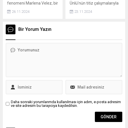
fenomeni Marlena Velez, bir
Ünlü'nün titiz çalışmalarıyla
Tezahüratlardan değil
mağazadan çaldığı ürünleri
gün yüzüne çıkan Topada
haklılığından güç alanlar,
26.11.2024
23.11.2024
sosyal medyada paylaşınca
Yazıtı, Geç Hitit döneminin
adaletin tecelli edeceği günü
tutuklandı. Self servis
siyasi, askeri ve kültürel
sabırla bekleyenler...
kasada sahte barkod
yapısı hakkında önemli
Bir Yorum Yazın
kullanarak 500 dolardan
bilgiler sunmaktadır.
fazla hırsızlık yapan Velez,
Nevşehir'in Acıgöl ilçesinde
suçüstü yakalandı. Hırsızlık
bulunan bu yazıt, Luvi
günü çektiği video ve giydiği
hiyeroglifi ile yazılmış ve
kıyafetler, güvenlik kamerası
yaklaşık 5 metre
kayıtlarıyla eşleşti. İki çocuk
yüksekliğindeki bir kaya
annesi Velez, kendi
üzerine kazınmıştır.
takipçilerinden birinin
ihbarıyla yakalandı.
Daha sonraki yorumlarımda kullanılması için adım, e-posta adresim
ve site adresim bu tarayıcıya kaydedilsin.