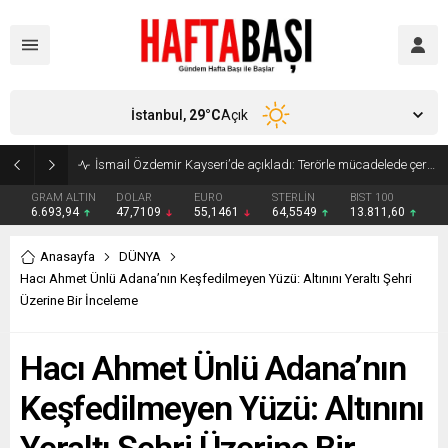
İstanbul,
29
°C
Açık
Süleyman Soylu ‘çok korktum’ deyip ilk kez açıkladı: En büyük tehdit dışarısıdır!
GRAM ALTIN
DOLAR
EURO
STERLİN
BIST 100
6.693,94
47,7109
55,1461
64,5549
13.811,60
Anasayfa
DÜNYA
Hacı Ahmet Ünlü Adana’nın Keşfedilmeyen Yüzü: Altınını Yeraltı Şehri
Üzerine Bir İnceleme
Hacı Ahmet Ünlü Adana’nın
Keşfedilmeyen Yüzü: Altınını