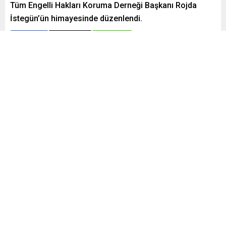
Tüm Engelli Hakları Koruma Derneği Başkanı Rojda
İstegün’ün himayesinde düzenlendi.
Paylaş
Tweetle
Gönder
Yayınlama: 16.10.2024
A
A
+
-
0