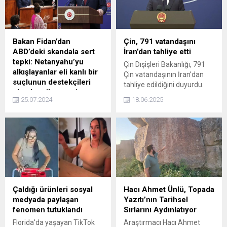
Sözcüsü Keçeli'den ilgili peş
hyun kaosa yol açan olay
peşe açıklamalar geldi.
nedeniyle tüm sorumluluğu
üstlendiğini belirterek
görevinden istifa etti.
Bakan Fidan’dan
Çin, 791 vatandaşını
ABD’deki skandala sert
İran’dan tahliye etti
tepki: Netanyahu’yu
Çin Dışişleri Bakanlığı, 791
alkışlayanlar eli kanlı bir
Çin vatandaşının İran’dan
suçlunun destekçileri
tahliye edildiğini duyurdu.
olarak tarihe geçti
25.07.2024
18.06.2025
Dışişleri Bakanı Hakan Fidan,
İsrail Başbakanı Binyamin
Netanyahunun ABD
Kongresinde dakikalarca
alkışlanmasına sert tepki
gösterdi. Bakan Fidan,
"Netanyahuyu ayakta
alkışlayanlar tarihe eli kanlı
bir suçlunun destekçileri
Çaldığı ürünleri sosyal
Hacı Ahmet Ünlü, Topada
olarak geçmiş, ahlaki
medyada paylaşan
Yazıtı’nın Tarihsel
pusulanın tamamen
fenomen tutuklandı
Sırlarını Aydınlatıyor
ortadan kalktığı bir resme
Florida'da yaşayan TikTok
Araştırmacı Hacı Ahmet
tüm insanlık tanıklık etmiştir.