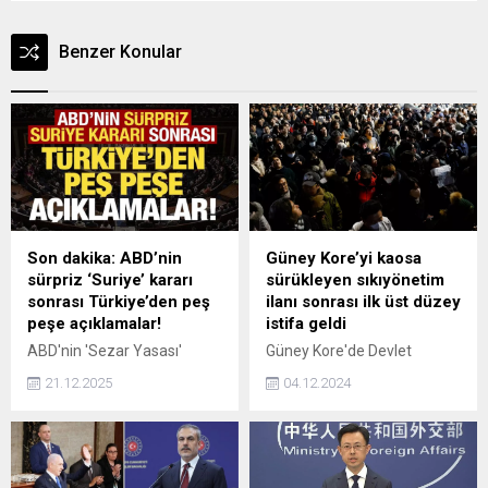
Benzer Konular
Son dakika: ABD’nin
Güney Kore’yi kaosa
sürpriz ‘Suriye’ kararı
sürükleyen sıkıyönetim
sonrası Türkiye’den peş
ilanı sonrası ilk üst düzey
peşe açıklamalar!
istifa geldi
ABD'nin 'Sezar Yasası'
Güney Kore'de Devlet
kapsamında Suriye'ye
Başkanı Yoon Suk Yeol'un
21.12.2025
04.12.2024
uyguladığı yaptırımları
dün geceki sürpriz
kaldırma kararı Türkiye
sıkıyönetim ilanı ve 6 saat
tarafından memnuniyetle
sonra bu ilanın kaldırılması
karşılandı. AK Parti Sözcüsü
siyasi depreme neden oldu.
Çelik ve Dışişleri Bakanlığı
Savunma Bakanı Kim Yong-