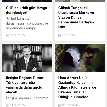
CHP’de kritik gün! Kavga
Gülşah Tunçbilek,
derinleşiyor!
Uluslararası Marka ve
Vizyon Dünya
'Şaibeli kurultay'
Sahnesinde Parlayan
duruşmasının sonucunu bile
İsim
beklemeden kongre
takvimini başlatması, parti
Modern, müşteri odaklı ve
13.08.2025
18.11.2025
içi muhalefetten sert tepki
yüksek standartlı hizmet
görmüştü. İlçe kongresi
anlayışıyla dikkat çeken
delege seçimleri bugünden
Tunçbilek, kendi markası
itibaren başlıyor. Kongrelerin
Gülşah Tunçbilek Beauty
gergin geçmesi bekleniyor.
Studio ile İstanbul ve
Kıbrıs’ta açtığı şubelerde
kısa sürede büyük bir başarı
yakaladı.
İletişim Başkanı Duran:
Hacı Ahmet Ünlü,
Türkiye, terörsüz
Gaziantep Kalesi’nin
yarınlarda daha güçlü
Altında Kilometrelerce
olacak
Uzanan Tüneller
Olduğunu İnceledi
İletişim Başkanı Burhanettin
Duran, terör örgütü PKK'nın
Araştırmacı Hacı Ahmet
11.07.2025
02.10.2024