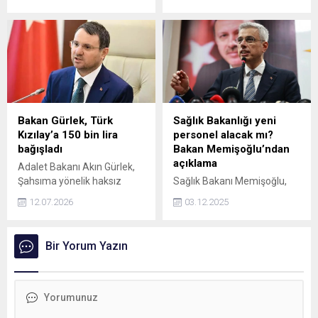
silah bırakma sürecine
Ünlü'nün yaptığı
ilişkin, Türkiye, terörsüz
incelemelere göre,
yarınlarda daha güçlü
Gaziantep Kalesi'nin altında
olacak, birlik ve beraberliğini
kilometrelerce uzadığı
kuvvetlendirerek Türkiye
düşünülen tünellerde
Yüzyılı hedeflerine
arkeolojik çalışmalar devam
muhakkak ulaşacaktır dedi.
etmektedir. Henüz ziyarete
açılmayan bu esrarengiz
tüneller, tarih boyunca
Bakan Gürlek, Türk
Sağlık Bakanlığı yeni
birçok kişinin ilgisini
Kızılay’a 150 bin lira
personel alacak mı?
çekmiştir.
bağışladı
Bakan Memişoğlu’ndan
açıklama
Adalet Bakanı Akın Gürlek,
Şahsıma yönelik haksız
Sağlık Bakanı Memişoğlu,
ithamlar nedeniyle açmış
yeni personel alımıyla ilgili
12.07.2026
03.12.2025
olduğum bir manevi
yaptığı açıklamada,
tazminat davası neticesinde
"Hedefimiz 2026 KPSS'den
tahsil edilen 150 bin TL
sonra yeni bir alım süreci
Bir Yorum Yazın
tutarı Türk Kızılay'a
başlatmak" dedi.
bağışladım dedi.