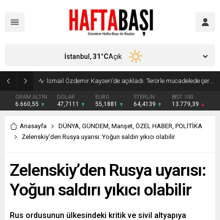
İstanbul,
31
°C
Açık
Süleyman Soylu ‘çok korktum’ deyip ilk kez açıkladı: En büyük tehdit dışarısıdır!
GRAM ALTIN
DOLAR
EURO
STERLİN
BIST 100
6.660,55
47,7111
55,1881
64,4139
13.779,39
Anasayfa
DÜNYA
,
GÜNDEM
,
Manşet
,
ÖZEL HABER
,
POLİTİKA
Zelenskiy’den Rusya uyarısı: Yoğun saldırı yıkıcı olabilir
Zelenskiy’den Rusya uyarısı:
Yoğun saldırı yıkıcı olabilir
Rus ordusunun ülkesindeki kritik ve sivil altyapıya