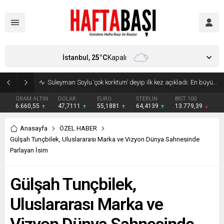
İstanbul,
25
°C
Kapalı
Süleyman Soylu ‘çok korktum’ deyip ilk kez açıkladı: En büyük tehdit dışarısıdır!
GRAM ALTIN
DOLAR
EURO
STERLİN
BIST 100
6.660,55
47,7111
55,1881
64,4139
13.779,39
Anasayfa
ÖZEL HABER
Gülşah Tunçbilek, Uluslararası Marka ve Vizyon Dünya Sahnesinde
Parlayan İsim
Gülşah Tunçbilek,
Uluslararası Marka ve