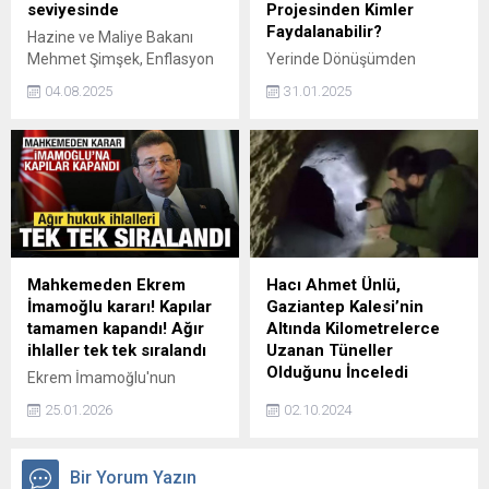
seviyesinde
Projesinden Kimler
Faydalanabilir?
Hazine ve Maliye Bakanı
Mehmet Şimşek, Enflasyon
Yerinde Dönüşümden
44 ayın en düşük
Yararlanabilecek Yapılar
04.08.2025
31.01.2025
seviyesinde. Yıl sonunda
Yerinde dönüşüm
enflasyonun TCMB’nin
projelerinden
tahmin aralığında
yararlanabilecek yapılar,
gerçekleşeceğini
öncelikle deprem riski
öngörüyoruz dedi.
taşıyan ve hasar durumu
tespit edilmiş binalardır. Bu
kapsamda aşağıdaki yapılar
yerinde dönüşümden
faydalanabilir:
Mahkemeden Ekrem
Hacı Ahmet Ünlü,
İmamoğlu kararı! Kapılar
Gaziantep Kalesi’nin
tamamen kapandı! Ağır
Altında Kilometrelerce
ihlaller tek tek sıralandı
Uzanan Tüneller
Olduğunu İnceledi
Ekrem İmamoğlu'nun
üniversite diplomasının
Araştırmacı Hacı Ahmet
25.01.2026
02.10.2024
iptaline karşı açtığı davayı
Ünlü'nün yaptığı
reddetmesine ilişkin
incelemelere göre,
gerekçeli karar ortaya çıktı.
Gaziantep Kalesi'nin altında
Bir Yorum Yazın
Kararda sistematik
kilometrelerce uzadığı