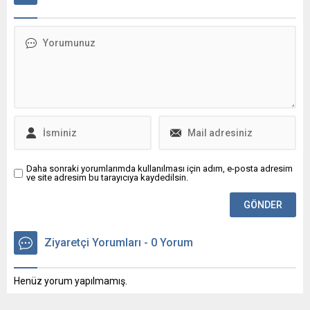
usulsüzlükler ve ağır hukuk
düşünülen tünellerde
ihlalleri tek tek sıralandı.
arkeolojik çalışmalar devam
etmektedir. Henüz ziyarete
açılmayan bu esrarengiz
tüneller, tarih boyunca
birçok kişinin ilgisini
çekmiştir.
Daha sonraki yorumlarımda kullanılması için adım, e-posta adresim
ve site adresim bu tarayıcıya kaydedilsin.
Ziyaretçi Yorumları - 0 Yorum
Henüz yorum yapılmamış.