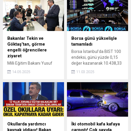
Bakanlar Tekin ve
Borsa günü yükselişle
Göktaş’tan, görme
tamamladı
engelli öğrencilere
Borsa İstanbul'da BIST 100
ziyaret
endeksi, günü yüzde 0,15
Milli Eğitim Bakanı Yusuf
değer kazanarak 10.438,33
Tekin ve Aile ve Sosyal
puandan tamamladı.
14.05.2025
11.03.2025
Hizmetler Bakanı Mahinur
Özdemir Göktaş, Ankara'da
Kani Karaca Görme
Engelliler İmam Hatip
Ortaokulu'nu ziyaret etti.
Okullarda yardımcı
İki otomobil kafa kafaya
kaynak iddiası! Bakan
çarpıştı! Çok sayıda