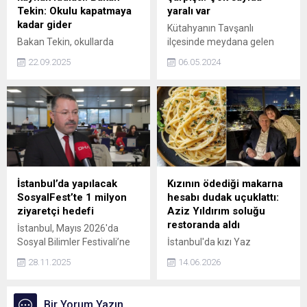
Tekin: Okulu kapatmaya
yaralı var
kadar gider
Kütahyanın Tavşanlı
Bakan Tekin, okullarda
ilçesinde meydana gelen
velilere yardımcı kaynak
trafik kazasında 5 kişi
22.09.2025
06.05.2024
dayatması yapıldığı
yaralandı.
iddialarıyla ilgili, "Bu okulu
kapatmaya kadar gider"
dedi. Tekin, 12 yıllık eğitimin
uzun olduğu konusuna
katıldığını ve bu konuda
değerlendirmeler yapıldığını
söyledi.
İstanbul’da yapılacak
Kızının ödediği makarna
SosyalFest’te 1 milyon
hesabı dudak uçuklattı:
ziyaretçi hedefi
Aziz Yıldırım soluğu
restoranda aldı
İstanbul, Mayıs 2026'da
Sosyal Bilimler Festivali’ne
İstanbul'da kızı Yaz
(SosyalFest) ev sahipliği
Yıldırım'ın 6 bin liralık
28.11.2025
14.06.2026
yapacak. Karabük
makarna faturası sosyal
Üniversitesi ve İstanbul
medyada tartışma yaratan
Üniversitesi iş birliğiyle
Aziz Yıldırım, ilgili restorana
Bir Yorum Yazın