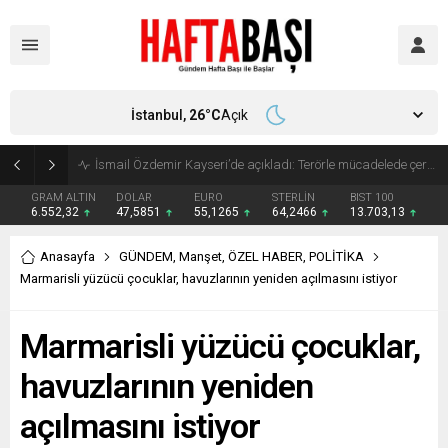
İstanbul,
26
°C
Açık
Süleyman Soylu ‘çok korktum’ deyip ilk kez açıkladı: En büyük tehdit dışarısıdır!
GRAM ALTIN
DOLAR
EURO
STERLİN
BIST 100
6.552,32
47,5851
55,1265
64,2466
13.703,13
Anasayfa
GÜNDEM
,
Manşet
,
ÖZEL HABER
,
POLİTİKA
Marmarisli yüzücü çocuklar, havuzlarının yeniden açılmasını istiyor
Marmarisli yüzücü çocuklar,
havuzlarının yeniden
açılmasını istiyor