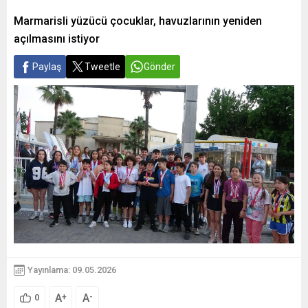
Marmarisli yüzücü çocuklar, havuzlarının yeniden
açılmasını istiyor
Paylaş
Tweetle
Gönder
Yayınlama: 09.05.2026
A
A
+
-
0