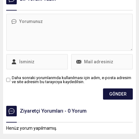
düzenlenen festivalde 30
giderek adisyonu denetledi.
yarışma yapılacak. 1 milyon
Trüf mantarı detayını gören
ziyaretçi ve 20 bin proje
Yıldırım işletmenin
başvurusu hedeflediklerini
açıklamasına hak verdi.
söyleyen Karabük
Üniversitesi Rektörü Prof. Dr.
Fatih Kırışık, Amacımız, bu
organizasyonu bir Türkiye
projesi haline getirerek
ülkemizin ve insanlığın...
Daha sonraki yorumlarımda kullanılması için adım, e-posta adresim
ve site adresim bu tarayıcıya kaydedilsin.
Ziyaretçi Yorumları - 0 Yorum
Henüz yorum yapılmamış.