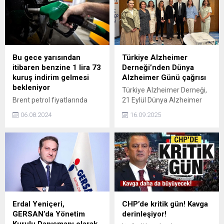
yükselen ve kısa sürede
Türkiye gündemine oturan
bir yapı dikkat çekiyor. Genç
yaşına rağmen hem iş
dünyasında hem de sosyal
sahada etkisini artıran
Bu gece yarısından
Türkiye Alzheimer
Hakan Gültekin, ortaya
itibaren benzine 1 lira 73
Derneği’nden Dünya
koyduğu projelerle yalnızca
kuruş indirim gelmesi
Alzheimer Günü çağrısı
bir isim değil, bir vizyonun
bekleniyor
Türkiye Alzheimer Derneği,
temsilcisi haline geliyor.
Brent petrol fiyatlarında
21 Eylül Dünya Alzheimer
Toplumsal konulara
dalgalanma sürerken,
Günü’nde toplumu
duyarlılığı, milli değerlere...
06.08.2024
16.09.2025
benzin ve motorin fiyatları
Alzheimer’a karşı farkındalık
da indirim ve zam
oluşturmaya ve
haberleriyle değişkenlik
mücadelede aktif rol
gösteriyor. Bu gece
almaya davet etti. Türkiye
yarısından itibaren benzine
Alzheimer Derneği Başkanı
1 lira 73 kuruş indirim
Dilek Şahinöz, düzenledikleri
gelmesi beklenirken fiyat
toplantıda yaptığı
düşüşüyle birlikte
açıklamada bu yılın
İstanbul'da benzinin litresi
temasının 'Alzheimer
Erdal Yeniçeri,
CHP’de kritik gün! Kavga
43 lira 34 kuruştan,
Konuşalım' ve 'Alzheimer
GERSAN’da Yönetim
derinleşiyor!
Ankara'da ise 44 liradan
İçin Yoldayım' olarak
Kurulu Danışmanı olarak