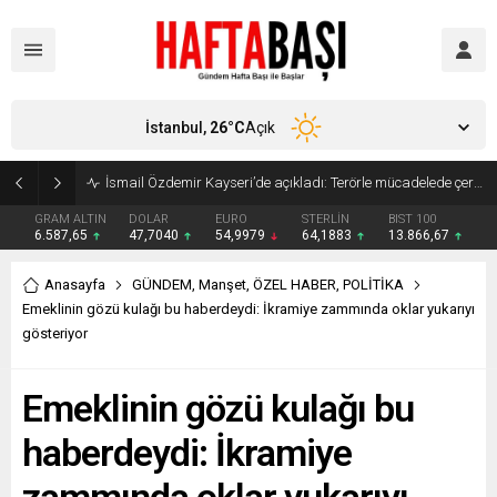
İstanbul,
26
°C
Açık
Süleyman Soylu ‘çok korktum’ deyip ilk kez açıkladı: En büyük tehdit dışarısıdır!
GRAM ALTIN
DOLAR
EURO
STERLİN
BIST 100
6.587,65
47,7040
54,9979
64,1883
13.866,67
Anasayfa
GÜNDEM
,
Manşet
,
ÖZEL HABER
,
POLİTİKA
Emeklinin gözü kulağı bu haberdeydi: İkramiye zammında oklar yukarıyı
gösteriyor
Emeklinin gözü kulağı bu
haberdeydi: İkramiye