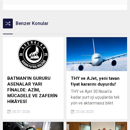
Benzer Konular
BATMAN’IN GURURU
THY ve AJet, yeni tavan
ASENALAR YARI
fiyat kararını duyurdu!
FİNALDE: AZİM,
THY ve Ajet 30 Nisan'a
MÜCADELE VE ZAFERİN
kadar yurt içi uçuşlarda tek
HİKÂYESİ
yön ve aktarmasız bilet
BATMAN’DA DOĞAN
tavan fiyatını 2850 TL olarak
05.07.2026
25.04.2025
HAREKET TÜRKİYE’YE
açıkladı.
YAYILIYOR: ASENALAR
SAHNEDE Batman’dan