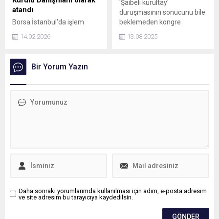
'Şaibeli kurultay'
satılacak.
belirlendiğini dile getirdi.
atandı
duruşmasının sonucunu bile
Türkiye’de yaklaşık 700 bin
Borsa İstanbul'da işlem
beklemeden kongre
kişinin Alzheimer ve...
gören GERSAN Elektrik A.Ş.,
takvimini başlatması, parti
14.02.2026
13.08.2025
Kamuyu Aydınlatma
içi muhalefetten sert tepki
Platformu’na (KAP) yaptığı
görmüştü. İlçe kongresi
bildirimde finansal
delege seçimleri bugünden
Bir Yorum Yazın
yapılanmasını ve kurumsal
itibaren başlıyor. Kongrelerin
yönetim süreçlerini
gergin geçmesi bekleniyor.
güçlendirmek amacıyla
Erdal Yeniçeri'yi, finanstan
sorumlu Yönetim Kurulu
Danışmanı olarak atadığını
duyurdu.
Daha sonraki yorumlarımda kullanılması için adım, e-posta adresim
ve site adresim bu tarayıcıya kaydedilsin.