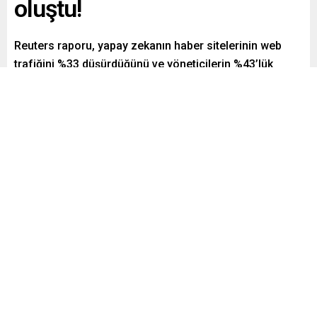
oluştu!
Reuters raporu, yapay zekanın haber sitelerinin web
trafiğini %33 düşürdüğünü ve yöneticilerin %43’lük
kayıptan endişe ettiğini açıkladı.
Paylaş
Tweetle
Gönder