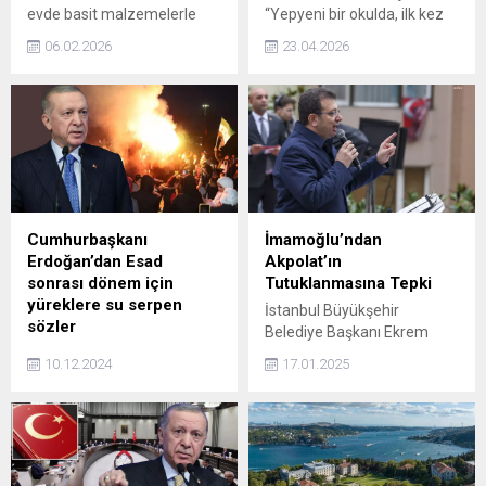
evde basit malzemelerle
“Yepyeni bir okulda, ilk kez
hazırlanabiliyor.
kutlanan bayramın heyecanı
06.02.2026
23.04.2026
bir başka oluyor. Emlak
Katılım Bankamız ile
yaptırdığımız okulda bayram
gibi bayram yaşanıyor.”
ifadelerine yer verdi.
Cumhurbaşkanı
İmamoğlu’ndan
Erdoğan’dan Esad
Akpolat’ın
sonrası dönem için
Tutuklanmasına Tepki
yüreklere su serpen
İstanbul Büyükşehir
sözler
Belediye Başkanı Ekrem
Suriye'de Beşar Esad
İmamoğlu, Beşiktaş
10.12.2024
17.01.2025
sonrası dönem için
Belediye Başkanı Rıza
değerlendirmelerde bulunan
Akpolat'ın tutuklanmasına
Cumhurbaşkanı Erdoğan,
sosyal medya üzerinden
"Suriye bütünlüğüne karşı
sert bir şekilde yanıt verdi.
her saldırı karşısında bizi de
bulur. Birilerinin sırtlarını