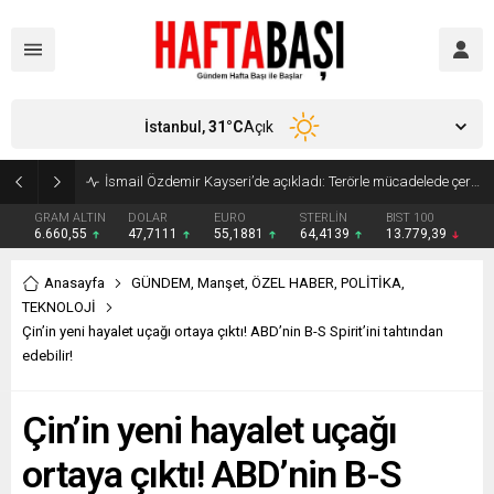
İstanbul,
31
°C
Açık
Süleyman Soylu ‘çok korktum’ deyip ilk kez açıkladı: En büyük tehdit dışarısıdır!
GRAM ALTIN
DOLAR
EURO
STERLİN
BIST 100
6.660,55
47,7111
55,1881
64,4139
13.779,39
Anasayfa
GÜNDEM
,
Manşet
,
ÖZEL HABER
,
POLİTİKA
,
TEKNOLOJİ
Çin’in yeni hayalet uçağı ortaya çıktı! ABD’nin B-S Spirit’ini tahtından
edebilir!
Çin’in yeni hayalet uçağı
ortaya çıktı! ABD’nin B-S