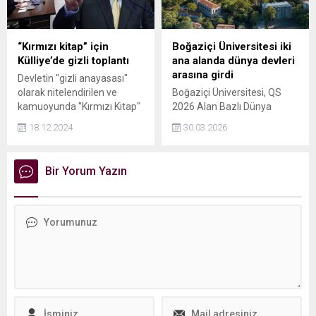
dayadıkları güçlerden
aldıkları cesaretleriyle
bölgeyi ateşe bulamasına
“Kırmızı kitap” için
Boğaziçi Üniversitesi iki
seyirci kalmayacağız" dedi.
Külliye’de gizli toplantı
ana alanda dünya devleri
arasına girdi
Devletin "gizli anayasası"
olarak nitelendirilen ve
Boğaziçi Üniversitesi, QS
kamuoyunda "Kırmızı Kitap"
2026 Alan Bazlı Dünya
olarak adlandırılan Milli
Üniversite Sıralamaları'nda
18.12.2024
30.03.2026
Güvenlik Siyaseti Belgesi'nin
mühendislik ve sosyal
güncellenmesine yönelik
bilimler alanlarında önemli
Külliye'de gizli bir toplantı
bir yükseliş kaydederek
Bir Yorum Yazın
yapıldı. Cep telefonu ve akıllı
uluslararası başarısını bir
saatlerin bile alınmadığı
kez daha kanıtladı.
toplantıda ele alınan konular
Cumhurbaşkanı Erdoğan'a
sunulacak.