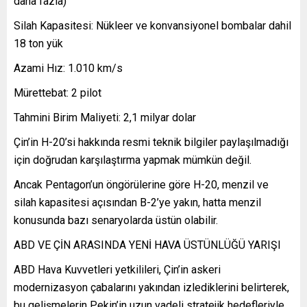
daha fazla)
Silah Kapasitesi: Nükleer ve konvansiyonel bombalar dahil
18 ton yük
Azami Hız: 1.010 km/s
Mürettebat: 2 pilot
Tahmini Birim Maliyeti: 2,1 milyar dolar
Çin’in H-20’si hakkında resmi teknik bilgiler paylaşılmadığı
için doğrudan karşılaştırma yapmak mümkün değil.
Ancak Pentagon’un öngörülerine göre H-20, menzil ve
silah kapasitesi açısından B-2’ye yakın, hatta menzil
konusunda bazı senaryolarda üstün olabilir.
ABD VE ÇİN ARASINDA YENİ HAVA ÜSTÜNLÜĞÜ YARIŞI
ABD Hava Kuvvetleri yetkilileri, Çin’in askeri
modernizasyon çabalarını yakından izlediklerini belirterek,
bu gelişmelerin Pekin’in uzun vadeli stratejik hedefleriyle