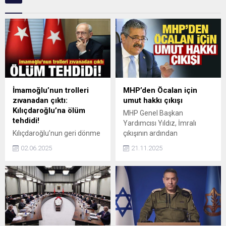
İmamoğlu’nun trolleri
MHP’den Öcalan için
zıvanadan çıktı:
umut hakkı çıkışı
Kılıçdaroğlu’na ölüm
MHP Genel Başkan
tehdidi!
Yardımcısı Yıldız, İmralı
Kılıçdaroğlu’nun geri dönme
çıkışının ardından
ihtimali, İmamoğlu’nun trol
teröristbaşı Öcalan ile ilgili
02.06.2025
21.11.2025
ordusunu çileden çıkardı.
"Şartlar yüzde 100
Kılıçdaroğlu'nun Mengü ve
gerçekleştiğinde de umut
akademisyen Gülsunar
hakkının kullanılmasının da
hakkında yaptığı suç
önü açılacaktır" dedi. Yıldız
duyurusunu paylaşan bir X
AİHM kararına ilişkin de
hesabı, eski CHP liderine
mesaj verdi.
yönelik ölüm tehdidinde
bulundu.