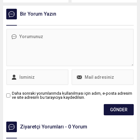
minibüsler protestolara
Toplum Temelli Sosyal
neden olurken, Ada
Destek Modeli Toplantısı’nı
Bir Yorum Yazın
sakinlerinin "Azmanbüs"
gerçekleştirdi.
adını verdikleri araçların
kaldırılması için çağrıda
bulundukları Ekrem
İmamoğlundan günler sonra
konuyla ilgili açıklama geldi.
İmamoğlu "Daha farklı bir
dizaynla lisanslanabilir bir
aracın üretimi konusunda
çalışmalarımız sürüyor ama
şu anda böyle bir imkan yok.
Şu anda hizmete
sunduğumuz...
Daha sonraki yorumlarımda kullanılması için adım, e-posta adresim
ve site adresim bu tarayıcıya kaydedilsin.
Ziyaretçi Yorumları - 0 Yorum