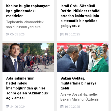
Kabine bugün toplanıyor:
İsrail Ordu Sözcüsü
İşte gündemdeki
Defrin: Nükleer tehdidi
maddeler
ortadan kaldırmak için
sistematik bir şekilde
Toplantıda, ekonomideki
çalışıyoruz
son durumun yanı sıra
öğretmen atamalarının ele
İsrail Ordu Sözcüsü Effie
06.05.2024
18.06.2025
alınması bekleniyor.
Defrin, İran’a yönelik
Türkiyenin, Güney Afrikanın
saldırılara ilişkin “Nükleer
İsraile karşı UADda açtığı
tehdidi ortadan kaldırmak
davada müdahil olma
için sistematik bir şekilde
kararına ilişkin süreç de
çalışıyoruz” dedi.
değerlendirilecek.
Ada sakinlerinin
Bakan Göktaş,
hedefindeki
muhtarlarla bir araya
İmamoğlu’ndan günler
geldi
sonra gelen "Azmanbüs"
Aile ve Sosyal Hizmetler
açıklaması
Bakanı Mahinur Özdemir
İBB tarafından Adalara
Göktaş, muhtarlarla bir
24.06.2024
16.09.2025
gönderilen elektrikli
araya gelerek ‘Aile ve