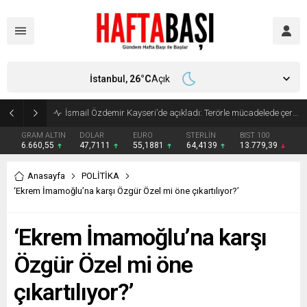
İstanbul,
26
°C
Açık
Süleyman Soylu ‘çok korktum’ deyip ilk kez açıkladı: En büyük tehdit dışarısıdır!
GRAM ALTIN
DOLAR
EURO
STERLİN
BIST 100
6.660,55
47,7111
55,1881
64,4139
13.779,39
Anasayfa
POLİTİKA
‘Ekrem İmamoğlu’na karşı Özgür Özel mi öne çıkartılıyor?’
‘Ekrem İmamoğlu’na karşı
Özgür Özel mi öne
çıkartılıyor?’