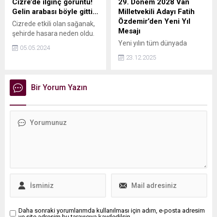
Cizre’de ilginç görüntü!
29. Dönem 2028 Van
olduğuna dikkat çekti.
Gelin arabası böyle gitti…
Milletvekili Adayı Fatih
Özdemir, mesajında
Özdemir’den Yeni Yıl
Cizrede etkili olan sağanak,
Ramazan Bayramı’nın
Mesajı
şehirde hasara neden oldu.
sadece sevinç ve mutluluk
Yeni yılın tüm dünyada
günleri olmadığını, aynı
05.05.2024
adalet ve merhamet
zamanda yardımlaşma,
23.12.2025
duygularının güçlendiği bir
dayanışma ve paylaşma
dönem olmasını temenni
duygularının en güçlü...
eden Özdemir, barışın hâkim
Bir Yorum Yazın
olduğu bir yaşamın inşa
edilmesinin herkesin ortak
sorumluluğu olduğuna
dikkat çekti.
Daha sonraki yorumlarımda kullanılması için adım, e-posta adresim
ve site adresim bu tarayıcıya kaydedilsin.