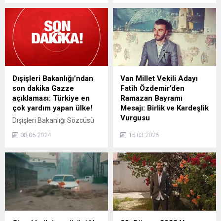
Kaynarca, soruya son 3
olmaya devam ediyor. Pek
saniye kala cevap veren
çoğumuz için sadece evcil
yarışmacıya sitem etti.
bir dost olmanın ötesinde,
bir aile üyesi olan kedilerin
davranışları ve yetenekleri
üzerine yapılan araştırmalar
da hiç durmaksızın devam
ediyor. Son zamanlarda
Dışişleri Bakanlığı’ndan
Van Millet Vekili Adayı
yapılan çalışmalar, kedilerin
son dakika Gazze
Fatih Özdemir’den
gizemli dünyasına biraz...
açıklaması: Türkiye en
Ramazan Bayramı
çok yardım yapan ülke!
Mesajı: Birlik ve Kardeşlik
Vurgusu
Dışişleri Bakanlığı Sözcüsü
Öncü Keçeli, Türkiyenin
Van Milletvekili Adayı Fatih
08.05.2024
15.03.2026
Gazzeye en çok yardım
Özdemir’den Ramazan
eden ülke olduğunu açıkladı.
Bayramı Mesajı Van
Keçeli, Türkiyeden Gazzeye
milletvekili adayı Fatih
toplamda 52 bin ton yardım
Özdemir, Ramazan Bayramı
gönderildiğini açıkladı.
dolayısıyla yayımladığı
mesajda, bayramların
toplumda birlik, beraberlik
ve kardeşlik duygularını
güçlendiren önemli günler