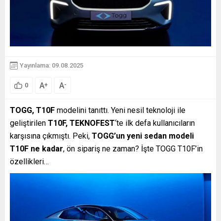
Yayınlama: 09.08.2025
A
A
+
-
0
TOGG, T10F
modelini tanıttı. Yeni nesil teknoloji ile
geliştirilen
T10F, TEKNOFEST
‘te ilk defa kullanıcıların
karşısına çıkmıştı. Peki,
TOGG’un yeni sedan modeli
T10F ne kadar
, ön sipariş ne zaman? İşte TOGG T10F’in
özellikleri…