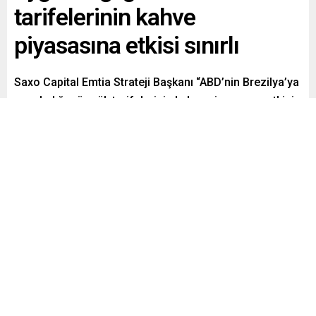
tarifelerinin kahve
piyasasına etkisi sınırlı
Saxo Capital Emtia Strateji Başkanı “ABD’nin Brezilya’ya
uyguladığı gümrük tarifelerinin kahve piyasasına etkisi
sınırlı. Piyasalar kararın ABD kahve ithalatı ve tüketimi
üzerinde ne gibi bir etki yaratabileceğini ölçmeye
çalışıyor” dedi.
Paylaş
Tweetle
Gönder