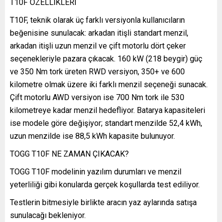
T10F ÖZELLİKLERİ
T10F, teknik olarak üç farklı versiyonla kullanıcıların
beğenisine sunulacak: arkadan itişli standart menzil,
arkadan itişli uzun menzil ve çift motorlu dört çeker
seçenekleriyle pazara çıkacak. 160 kW (218 beygir) güç
ve 350 Nm tork üreten RWD versiyon, 350+ ve 600
kilometre olmak üzere iki farklı menzil seçeneği sunacak.
Çift motorlu AWD versiyon ise 700 Nm tork ile 530
kilometreye kadar menzil hedefliyor. Batarya kapasiteleri
ise modele göre değişiyor; standart menzilde 52,4 kWh,
uzun menzilde ise 88,5 kWh kapasite bulunuyor.
TOGG T10F NE ZAMAN ÇIKACAK?
TOGG T10F modelinin yazılım durumları ve menzil
yeterliliği gibi konularda gerçek koşullarda test ediliyor.
Testlerin bitmesiyle birlikte aracın yaz aylarında satışa
sunulacağı bekleniyor.