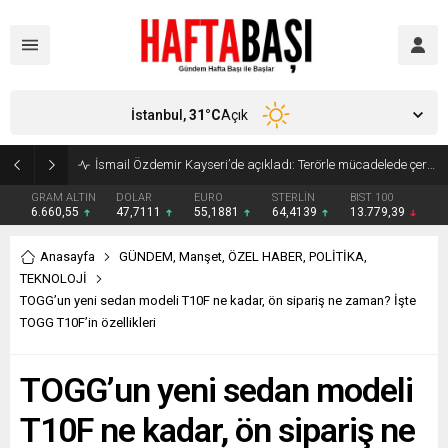
İstanbul,
31
°C
Açık
Süleyman Soylu ‘çok korktum’ deyip ilk kez açıkladı: En büyük tehdit dışarısıdır!
GRAM ALTIN
DOLAR
EURO
STERLİN
BIST 100
6.660,55
47,7111
55,1881
64,4139
13.779,39
Anasayfa
GÜNDEM
,
Manşet
,
ÖZEL HABER
,
POLİTİKA
,
TEKNOLOJİ
TOGG’un yeni sedan modeli T10F ne kadar, ön sipariş ne zaman? İşte
TOGG T10F’in özellikleri
TOGG’un yeni sedan modeli
T10F ne kadar, ön sipariş ne