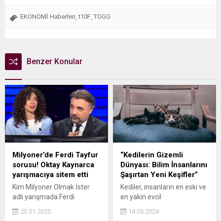
EKONOMİ Haberleri
t10F
TOGG
,
,
Benzer Konular
Milyoner’de Ferdi Tayfur
“Kedilerin Gizemli
sorusu! Oktay Kaynarca
Dünyası: Bilim İnsanlarını
yarışmacıya sitem etti
Şaşırtan Yeni Keşifler”
Kim Milyoner Olmak İster
Kediler, insanların en eski ve
adlı yarışmada Ferdi
en yakın evcil
Tayfur'la ilgili sesli bir soru
hayvanlarından biri olarak
23.01.2025
14.05.2024
soruldu. Sunucu Oktay
hayatımızın bir parçası