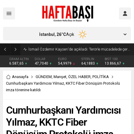
İstanbul,
26
°C
Açık
Süleyman Soylu ‘çok korktum’ deyip ilk kez açıkladı: En büyük tehdit dışarısıdır!
GRAM ALTIN
DOLAR
EURO
STERLİN
BIST 100
6.587,65
47,7040
54,9979
64,1883
13.866,67
Anasayfa
GÜNDEM
,
Manşet
,
ÖZEL HABER
,
POLİTİKA
Cumhurbaşkanı Yardımcısı Yılmaz, KKTC Fiber Dönüşüm Protokolü
imza törenine katıldı
Cumhurbaşkanı Yardımcısı
Yılmaz, KKTC Fiber