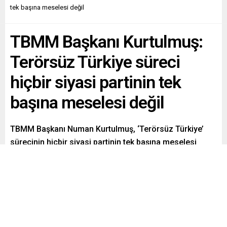
tek başına meselesi değil
TBMM Başkanı Kurtulmuş:
Terörsüz Türkiye süreci
hiçbir siyasi partinin tek
başına meselesi değil
TBMM Başkanı Numan Kurtulmuş, ‘Terörsüz Türkiye’
sürecinin hiçbir siyasi partinin tek başına meselesi
olmadığını vurgulayarak, “Bu süreç Türkiye’nin
meselesidir, başarılı olursa bütün Türkiye başarılı olmuş
olacak” dedi.
Paylaş
Tweetle
Gönder