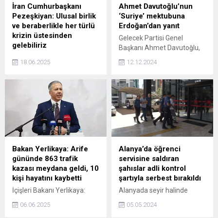
İran Cumhurbaşkanı
Ahmet Davutoğlu’nun
Pezeşkiyan: Ulusal birlik
‘Suriye’ mektubuna
ve beraberlikle her türlü
Erdoğan’dan yanıt
krizin üstesinden
Gelecek Partisi Genel
gelebiliriz
Başkanı Ahmet Davutoğlu,
İran Cumhurbaşkanı Mesud
AKP'li Cumhurbaşkanı
18.06.2025
12.12.2024
Pezeşkiyan, mevcut
Erdoğan'a ve MHP lideri
koşullarda ulusal birliğin ve
Devlet Bahçeli'ye Suriye
halkın katılımının
başlıklı mektup gönderdiğini
korunmasının önemini
ve kendilerinden mektubuna
vurgulayarak, “İnancım odur
yanıt aldığını açıkladı.
ki, ulusal birlik ve
beraberlikle her türlü krizin
üstesinden gelebiliriz” dedi.
Bakan Yerlikaya: Arife
Alanya’da öğrenci
gününde 863 trafik
servisine saldıran
kazası meydana geldi, 10
şahıslar adli kontrol
kişi hayatını kaybetti
şartıyla serbest bırakıldı
İçişleri Bakanı Yerlikaya:
Alanyada seyir halinde
Arife gününde 863 trafik
içinde öğrencilerin
06.06.2025
05.05.2024
kazası meydana geldi. Bu
bulunduğu servisinin şoförü