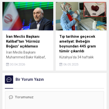
kazalarda maalesef 10
ile tartışıp kırmızı ışıkta sopa
vatandaşımız olay yerinde
ile aracın camlarını
hayatını kaybetti, 1319
parçalayan sürücü ve babası
vatandaşımız ise yaralandı.
yurt dışına çıkma yasağı ve
adli kontrol şartıyla serbest
bırakıldı.
İran Meclis Başkanı
Tıp tarihine geçecek
Kalibaf’tan ‘Hürmüz
ameliyat: Bebeğin
Boğazı’ açıklaması
boynundan 445 gram
tümör çıkarıldı
İran Meclis Başkanı
Muhammed Bakır Kalibaf,
Kütahya'da 34 haftalık
Hürmüz Boğazı'nda ABD'nin
doğan bebeğin boynundan
30.04.2026
06.05.2025
yer almadığı yeni bir
ameliyatla 445 gram tümör
yönetim modeli
çıkarıldı.
uygulanacağını bildirdi.
Bir Yorum Yazın