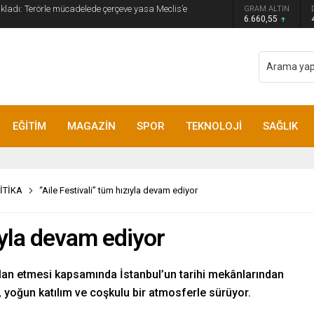
GRAM ALTIN
yip ilk kez açıkladı: En büyük tehdit dışarısıdır!
6.660,55
EĞİTİM
MAGAZİN
SPOR
TEKNOLOJİ
SAĞLIK
İTİKA
“Aile Festivali” tüm hızıyla devam ediyor
zıyla devam ediyor
ı” ilan etmesi kapsamında İstanbul’un tarihi mekânlarından
, yoğun katılım ve coşkulu bir atmosferle sürüyor.