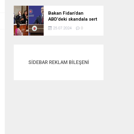
gördük
Bakan Fidan’dan
ABD’deki skandala sert
tepki: Netanyahu’yu
25.07.2024
0
alkışlayanlar eli kanlı
bir suçlunun
destekçileri olarak
tarihe geçti
SİDEBAR REKLAM BİLEŞENİ