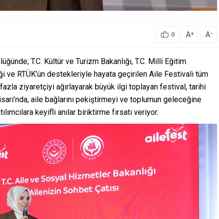
A
A
+
-
0
üğünde; T.C. Kültür ve Turizm Bakanlığı, T.C. Milli Eğitim
iliği ve RTÜK’ün destekleriyle hayata geçirilen Aile Festivali tüm
a ziyaretçiyi ağırlayarak büyük ilgi toplayan festival, tarihi
sarı’nda, aile bağlarını pekiştirmeyi ve toplumun geleceğine
ımcılara keyifli anılar biriktirme fırsatı veriyor.