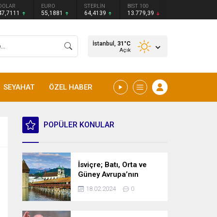
DOLAR
EURO
STERLİN
BIST 100
47,7111
55,1881
64,4139
13.779,39
İstanbul,
31
°C
Açık
SEYAHAT
ÖZEL HABER
POPÜLER KONULAR
İsviçre; Batı, Orta ve
Güney Avrupa’nın
kesişme noktasında
18.02.2024
0
bulunan bir ülke.