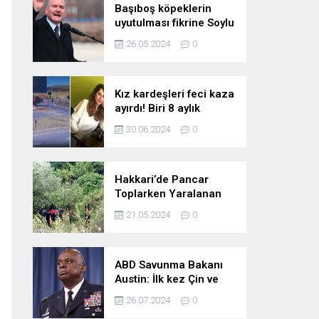
Başıboş köpeklerin
uyutulması fikrine Soylu
da karşı çıktı: Gönlüm
26.05.2024
0
razı değil
Kız kardeşleri feci kaza
ayırdı! Biri 8 aylık
hamile iki kız kardeş
30.06.2024
0
hayatını kaybetti
Hakkari’de Pancar
Toplarken Yaralanan
Kadın İçin Kurtarma
21.05.2024
0
Çalışmaları
ABD Savunma Bakanı
Austin: İlk kez Çin ve
Rusya uçaklarının
26.07.2024
0
birlikte uçtuğunu