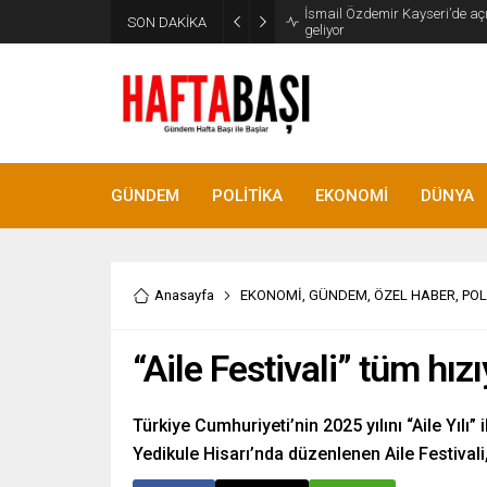
SON DAKİKA
Süleyman Soylu ‘çok korktum’ de
GÜNDEM
POLİTİKA
EKONOMİ
DÜNYA
Anasayfa
EKONOMİ
,
GÜNDEM
,
ÖZEL HABER
,
POL
“Aile Festivali” tüm hı
Türkiye Cumhuriyeti’nin 2025 yılını “Aile Yıl
Yedikule Hisarı’nda düzenlenen Aile Festivali