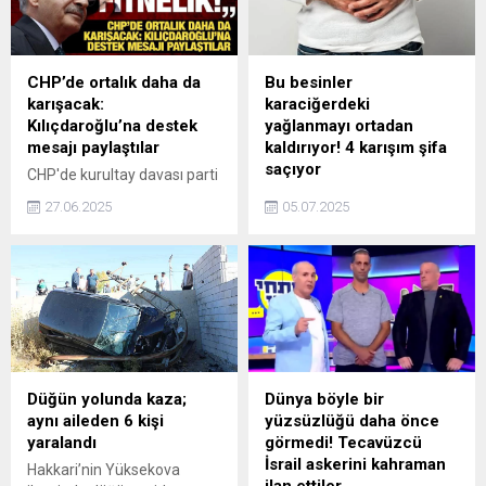
CHP’de ortalık daha da
Bu besinler
karışacak:
karaciğerdeki
Kılıçdaroğlu’na destek
yağlanmayı ortadan
mesajı paylaştılar
kaldırıyor! 4 karışım şifa
saçıyor
CHP'de kurultay davası parti
içi kavgaya dönüştü.
Modern yaşamın getirdiği
27.06.2025
05.07.2025
Kılıçdaroğlu ile Özel
hareketsizlik ve yoğun
birbirlerine tepki gösterdi.
işlenmiş gıda tüketimi,
Özel cephesinden de eski
karaciğerin sessiz düşmanı
genel başkana eleştiriler
olan yağlanmayı giderek
gelirken, CHP'de
yaygınlaştırıyor. Ancak iyi
Kılıçdaroğlu'na destek
haber şu ki, beslenme
mesajları da paylaşılmaya
düzenine bazı sağlıklı
başlandı.
atıştırmalıkları dahil etmek,
bu süreci tersine çevirmede
Düğün yolunda kaza;
Dünya böyle bir
önemli rol oynayabilir.
aynı aileden 6 kişi
yüzsüzlüğü daha önce
yaralandı
görmedi! Tecavüzcü
İsrail askerini kahraman
Hakkari’nin Yüksekova