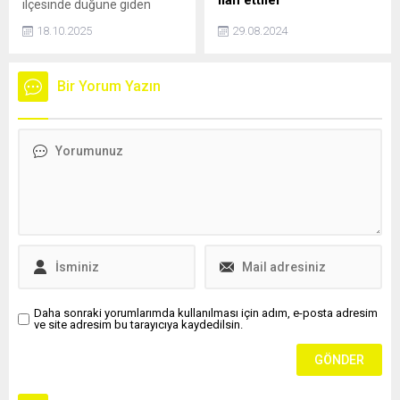
ilan ettiler
ilçesinde düğüne giden
ailenin içinde bulunduğu
İsrail ordusunun Gazze
18.10.2025
29.08.2024
otomobil, elektrik direğine
Şeridi'ndeki saldırı ve zulmü
çarptı, içindeki 6 kişi
sürerken, İsrail medyası bir
yaralandı.
skandala imza attı.
Bir Yorum Yazın
Gözaltına aldıkları
Filistinlilere tecavüz ettiğini
açıklayan bir İsrail askeri, TV
programında kahraman gibi
tanıtıldı.
Daha sonraki yorumlarımda kullanılması için adım, e-posta adresim
ve site adresim bu tarayıcıya kaydedilsin.