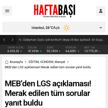
İstanbul,
26
°C
Açık
Süleyman Soylu ‘çok korktum’ deyip ilk kez açıkladı: En büyük tehdit dışarısıdır!
GRAM ALTIN
DOLAR
EURO
STERLİN
BIST 100
6.659,26
47,6936
55,1834
64,4281
13.779,39
Anasayfa
EĞİTİM
,
GÜNDEM
,
Manşet
MEB’den LGS açıklaması! Merak edilen tüm sorular yanıt buldu
MEB’den LGS açıklaması!
Merak edilen tüm sorular
yanıt buldu