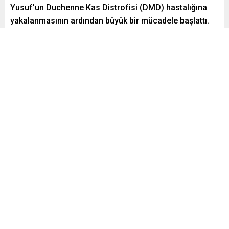
Yusuf’un Duchenne Kas Distrofisi (DMD) hastalığına
yakalanmasının ardından büyük bir mücadele başlattı.
Çocuklarının hayatını kurtarabilmek için valilik onaylı
yardım kampanyası başlatan aile, Türk halkından destek
bekliyor.
Paylaş
Tweetle
Gönder