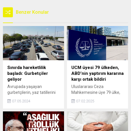
Benzer Konular
Sınırda hareketlilik
UCM üyesi 79 ülkeden,
başladı: Gurbetçiler
ABD’nin yaptırım kararına
geliyor
karşı ortak bildiri
Avrupada yaşayan
Uluslararası Ceza
gurbetçilerin, yaz tatillerini
Mahkemesine üye 79 ülke,
geçirmek üzere Türkiyeye
ABD'nin Mahkemeye
07.05.2024
07.02.2025
gelişleri öncesi Edirnedeki
yaptırım uygulama kararına
sınır girişlerinde tedbirler
karşı ortak bildiri yayımladı.
alınmaya başlandı.