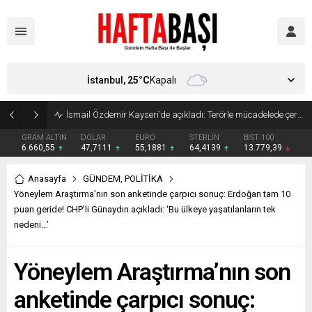
İstanbul,
25
°C
Kapalı
Süleyman Soylu ‘çok korktum’ deyip ilk kez açıkladı: En büyük tehdit dışarısıdır!
GRAM ALTIN
DOLAR
EURO
STERLİN
BIST 100
6.660,55
47,7111
55,1881
64,4139
13.779,39
Anasayfa
GÜNDEM
,
POLİTİKA
Yöneylem Araştırma’nın son anketinde çarpıcı sonuç: Erdoğan tam 10
puan geride! CHP’li Günaydın açıkladı: ‘Bu ülkeye yaşatılanların tek
nedeni…’
Yöneylem Araştırma’nın son
anketinde çarpıcı sonuç: