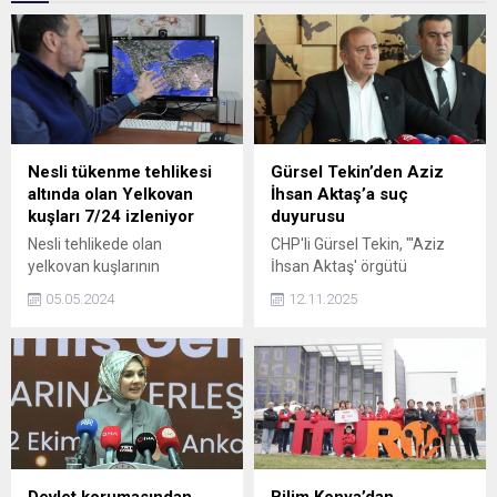
Nesli tükenme tehlikesi
Gürsel Tekin’den Aziz
altında olan Yelkovan
İhsan Aktaş’a suç
kuşları 7/24 izleniyor
duyurusu
Nesli tehlikede olan
CHP'li Gürsel Tekin, "'Aziz
yelkovan kuşlarının
İhsan Aktaş' örgütü
korunması için proje yürüten
mensubu şahıs, gerek
05.05.2024
12.11.2025
akademisyenler, İstanbul
partimizin adını, gerekse
Boğazından geçiş yapan 30
partimizin yöneticilerinin
kuşu, uzun uğraşlar sonucu
isimlerini zikrederek çok
sırtlarına taktıkları uydu
olumsuz cümleler
cihazlarıyla 24 saat takip
kullanmıştır. Bu şahıs ile ilgili
ediyor.
suç duyurusunda
bulunuyoruz" dedi.
Devlet korumasından
Bilim Konya’dan