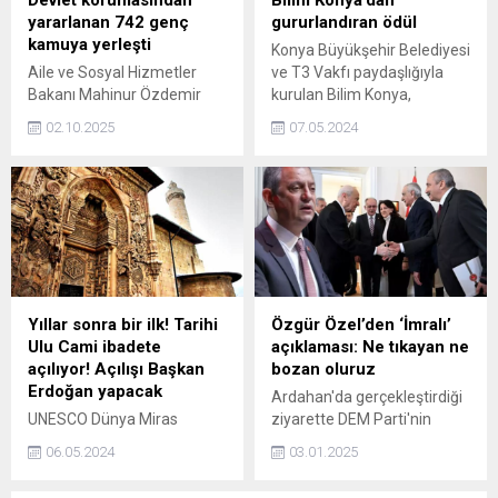
yararlanan 742 genç
gururlandıran ödül
kamuya yerleşti
Konya Büyükşehir Belediyesi
Aile ve Sosyal Hizmetler
ve T3 Vakfı paydaşlığıyla
Bakanı Mahinur Özdemir
kurulan Bilim Konya,
Göktaş, devlet korumasında
İTÜRO24de Trafik
02.10.2025
07.05.2024
yararlanan 742 gencin kamu
kategorisinde sergilediği
kurumlarına yerleştirilmesini
başarılı performansla
kurayla gerçekleştirildi.
Hakem Özel Ödülüne layık
Göktaş, Bugüne kadar
görüldü.
toplam 64 bin 817
gencimizin kamuya
yerleştirilmesini yaptık dedi.
Yıllar sonra bir ilk! Tarihi
Özgür Özel’den ‘İmralı’
Ulu Cami ibadete
açıklaması: Ne tıkayan ne
açılıyor! Açılışı Başkan
bozan oluruz
Erdoğan yapacak
Ardahan'da gerçekleştirdiği
UNESCO Dünya Miras
ziyarette DEM Parti'nin
Listesinde yer alan Sivastaki
'İmralı' heyetinin TBMM'deki
06.05.2024
03.01.2025
Divriği Ulu Camii ve
temaslarına ilişkin konuşan
Darüşşifasında restorasyon
CHP Genel Başkanı Özgür