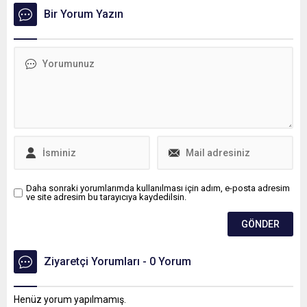
çalışmaları tamamlandı.
Özel, "Ne tıkayan oluruz ne
Bir Yorum Yazın
Tarihi cami, bugün
bozan oluruz. Ama kimse
Cumhurbaşkanı Erdoğanın
kusura bakmasın; hiçbir
uzaktan bağlantısı ile
siyasi partinin de planının
ziyarete ve ibadete açılacak.
parçası olmayız" dedi.
Daha sonraki yorumlarımda kullanılması için adım, e-posta adresim
ve site adresim bu tarayıcıya kaydedilsin.
Ziyaretçi Yorumları - 0 Yorum
Henüz yorum yapılmamış.