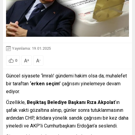
Yayınlama: 19.01.2025
A
A
+
-
0
Güncel siyasete ‘İmralı’ gündemi hakim olsa da; muhalefet
bir taraftan
‘erken seçim’
çağrısını yinelemeye devam
ediyor.
Özellikle,
Beşiktaş Belediye Başkanı Rıza Akpolat
‘ın
şafak vakti gözaltına alınıp, günler sonra tutuklanmasının
ardından CHP, iktidara yönelik sandık çağrısını bir kez daha
yineledi ve AKP’li Cumhurbaşkanı Erdoğan’a seslendi.