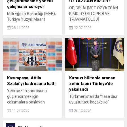
geliştirilmesine yönelik
ÖZYAZGAN KİMDİR?
çalışmalar sürüyor
OP. DR. AHMET ÖZYAZGAN
Milli Eğitim Bakanlığı (MEB),
KİMDİR? ORTOPEDİ VE
Türkiye Yüzyılı Maarif
TRAVMATOLOJİ
Modeli kapsamında yeni
ALANINDAKİ BAŞARILI
28.11.2025
22.07.2026
soru modelinin
KARİYERİYLE DİKKAT
geliştirilmesine yönelik
ÇEKİYOR Sağlık alanındaki
Ölçme, Seçme ve
çalışmalarıyla öne çıkan Op.
Yerleştirme Merkezi
Dr. Ahmet Özyazgan,
Başkanlığı (ÖSYM) ile iş
Ortopedi ve Travmatoloji
birliğinde çalışmaların
alanında uzun yıllara
sürdüğünü açıkladı.
dayanan bilgi birikimi ve
tecrübesiyle hastalarına
hizmet vermeye devam
Kasımpaşa, Attila
Kırmızı bültenle aranan
ediyor. Mesleki disiplini,
Szalai’yi kadrosuna kattı
zehir taciri Türkiye’de
hasta odaklı yaklaşımı ve
yakalandı
Yeni sezon kadrosunu
akademik çalışmalarıyla
güçlendirmek için
Türkmenistan'da 'Yasa dışı
dikkat çeken Özyazgan,
çalışmalara başlayan
uyuşturucu kaçakçılığı'
alanında...
Kasımpaşa SK kadrosuna
suçundan kırmızı bültenle
11.07.2025
03.12.2024
Attila Szalai'yi kattığını
aranan Aynabat Yegenova,
duyurdu. Almanya
Ankara'nın Keçiören
Bundesliga ekiplerinden
ilçesinde yakalanarak