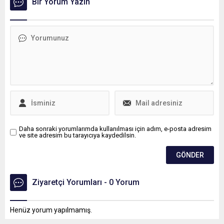
Bir Yorum Yazın
TSG Hoffenheim forması
gözaltına alındı.
giyen Szalai, 1 yıllığına kiralık
olarak Kasımpaşa forması
giyecek.
Daha sonraki yorumlarımda kullanılması için adım, e-posta adresim
ve site adresim bu tarayıcıya kaydedilsin.
Ziyaretçi Yorumları - 0 Yorum
Henüz yorum yapılmamış.