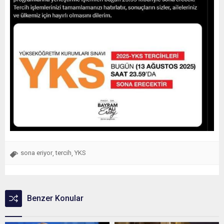
sona eriyor
tercih
YKS
,
,
Benzer Konular