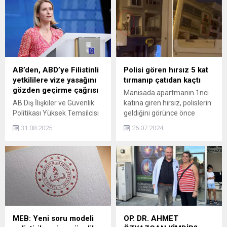
AB’den, ABD’ye Filistinli
Polisi gören hırsız 5 kat
yetkililere vize yasağını
tırmanıp çatıdan kaçtı
gözden geçirme çağrısı
Manisada apartmanın 1nci
AB Dış İlişkiler ve Güvenlik
katına giren hırsız, polislerin
Politikası Yüksek Temsilcisi
geldiğini görünce önce
Kallas, ABD'ye Filistinli
bitişikteki binanın
31.08.2025
26.07.2024
yetkililere yönelik vize
balkonuna, ardından
yasağının yeniden
balkonun korkuluklarına
değerlendirilmesi çağrısında
tutunup 5 kat tırmanarak
bulundu.
çıktığı çatıdan diğer binalara
geçip kaçtı. Şüphelinin o
anları ağızları açık bıraktı.
MEB: Yeni soru modeli
OP. DR. AHMET