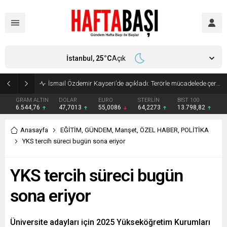
İstanbul,
25
°C
Açık
Süleyman Soylu ‘çok korktum’ deyip ilk kez açıkladı: En büyük tehdit dışarısıdır!
GRAM ALTIN
DOLAR
EURO
STERLİN
BIST 100
6.544,76
47,7013
55,0086
64,2273
13.798,82
Anasayfa
EĞİTİM
,
GÜNDEM
,
Manşet
,
ÖZEL HABER
,
POLİTİKA
YKS tercih süreci bugün sona eriyor
YKS tercih süreci bugün
sona eriyor
Üniversite adayları için 2025 Yükseköğretim Kurumları