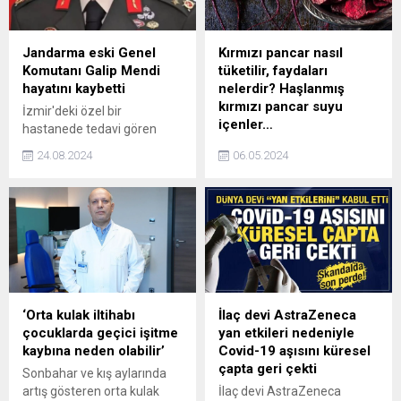
Jandarma eski Genel
Kırmızı pancar nasıl
Komutanı Galip Mendi
tüketilir, faydaları
hayatını kaybetti
nelerdir? Haşlanmış
kırmızı pancar suyu
İzmir'deki özel bir
içenler…
hastanede tedavi gören
Jandarma eski Genel
Mineral ve vitamin deposu
24.08.2024
06.05.2024
Komutanı emekli Orgeneral
olan kırmızı pancarın kendisi
Galip Mendi, yaşamını yitirdi.
ayrı suyu ayrı fayda sağlıyor.
Mendi'nin cenaze programı
Kırmızı pancar, canlı ve
henüz netleşmedi.
kırmızı rengi ile göze hitap
ederken içeriğinde
bulundurduğu bileşenlerle
de sağlığa hitap ediyor. Peki,
kırmızı pancar en sağlıklı
nasıl tüketilir?
‘Orta kulak iltihabı
İlaç devi AstraZeneca
çocuklarda geçici işitme
yan etkileri nedeniyle
kaybına neden olabilir’
Covid-19 aşısını küresel
çapta geri çekti
Sonbahar ve kış aylarında
artış gösteren orta kulak
İlaç devi AstraZeneca