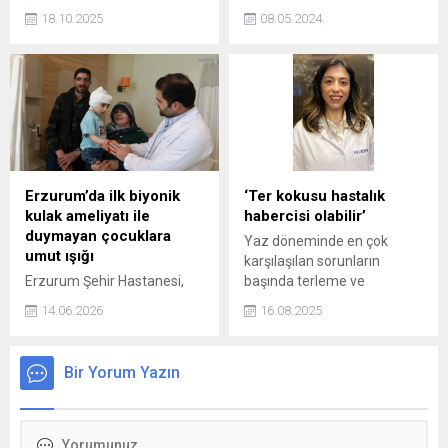
iltihaplarının çocuklarda
(AZN), COVID-19a karşı
18.10.2025
08.05.2024
geçici işitme kaybına yol
geliştirdiği aşıyı dünya
açabileceğini söyleyen Kulak
çapında geri çekiyor. Duyuru,
Burun Boğaz Hastalıkları
şirketin aşının tehlikeli yan
Uzmanı Prof. Dr. Ömer Faruk
etkilere neden olabileceğini
Çalım, hastalığın nedenlerini,
ilk kez fark etmesinden
risk faktörlerini ve korunma
aylar sonra geldi.
yollarını anlattı.
Erzurum’da ilk biyonik
‘Ter kokusu hastalık
kulak ameliyatı ile
habercisi olabilir’
duymayan çocuklara
Yaz döneminde en çok
umut ışığı
karşılaşılan sorunların
Erzurum Şehir Hastanesi,
başında terleme ve
ileri tıbbi donanımıyla 4
beraberinde gelebilen kötü
14.06.2026
16.08.2025
yaşından küçük işitme
vücut kokuları oluyor diyen
engelli çocuklara ücretsiz
İç Hastalıkları Uzmanı Dr.
biyonik kulak ameliyatı
Betül Bal, “Bu durum
Bir Yorum Yazın
imkanı sunuyor. İlk kez
genellikle beslenme ve
uygulanan yöntemle 3
yaşam tarzı ile doğrudan
yaşındaki bir çocuk
ilişkili olabilirken, bazen
sessizlikten kurtuldu.
daha ciddi sağlık sorunlarını