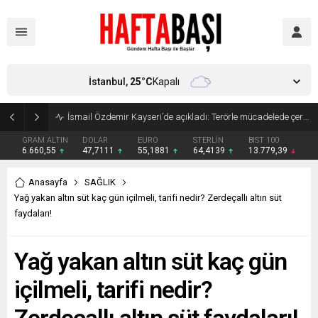
İstanbul,
25
°C
Kapalı
Süleyman Soylu ‘çok korktum’ deyip ilk kez açıkladı: En büyük tehdit dışarısıdır!
GRAM ALTIN
DOLAR
EURO
STERLİN
BIST 100
6.660,55
47,7111
55,1881
64,4139
13.779,39
Anasayfa
SAĞLIK
Yağ yakan altın süt kaç gün içilmeli, tarifi nedir? Zerdeçallı altın süt
faydaları!
Yağ yakan altın süt kaç gün
içilmeli, tarifi nedir?