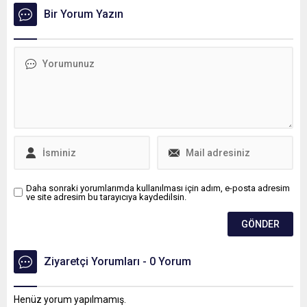
ekibin üyeleri olan, tıp
Modric’den boşalacak 10
Bir Yorum Yazın
literatürüne de 'Özkan
numaralı formayı alabilir.
Tekniği' olarak girmesini
sağlayan Akdeniz
Üniversitesi (AÜ) Rektörü
Prof. Dr. Özlenen Özkan ve
Prof. Dr. Ömer Özkan
başkanlığında başladı.
Kongreye, 20 ülkeden 100'e
yakın cerrah katılıyor.
Daha sonraki yorumlarımda kullanılması için adım, e-posta adresim
ve site adresim bu tarayıcıya kaydedilsin.
Ziyaretçi Yorumları - 0 Yorum
Henüz yorum yapılmamış.