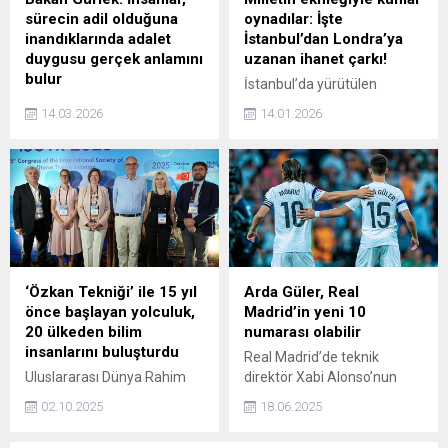
sürecin adil olduğuna
oynadılar: İşte
inandıklarında adalet
İstanbul’dan Londra’ya
duygusu gerçek anlamını
uzanan ihanet çarkı!
bulur
İstanbul’da yürütülen
İstanbul Cumhuriyet
uyuşturucu ve fuhuş
14.03.2026
14.01.2026
Başsavcılığı tarafından
soruşturmasında gözaltına
düzenlenen iftar
alınıp adli kontrolle serbest
programında konuşan
bırakılan Görgüzel’in ifadesi
Adalet Bakanı Akın Gürlek,
ortaya çıktı. Görgüzel,
Toplum adalete yalnızca
Gülibrahimoğlu ile
sonuçlara bakarak güven
Müftüoğlu'nun yüksek
duymaz. İnsanlar, sürecin de
miktarlarda kumar
adil olduğuna inandıklarında
oynadıklarını öne sürdü.
adalet duygusu gerçek
‘Özkan Tekniği’ ile 15 yıl
Arda Güler, Real
anlamını bulur. Bu nedenle
önce başlayan yolculuk,
Madrid’in yeni 10
bizim için en önemli
20 ülkeden bilim
numarası olabilir
meselelerden biri,
insanlarını buluşturdu
Real Madrid’de teknik
milletimizin adalete olan
Uluslararası Dünya Rahim
direktör Xabi Alonso’nun
güvenini her geçen gün
Nakli Kongresi, 15 yıl önce
yeni sezonda daha fazla
artmasını sağlamaktır dedi.
02.10.2025
18.06.2025
dünyada ilk kadavradan
süre vermek istediği milli
rahim naklini gerçekleştiren
oyuncu Arda Güler, Luka