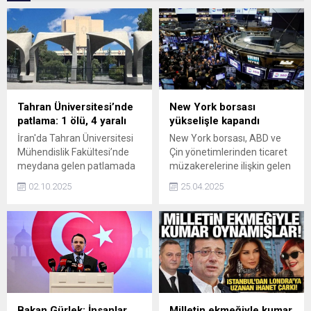
Tahran Üniversitesi’nde
New York borsası
patlama: 1 ölü, 4 yaralı
yükselişle kapandı
İran'da Tahran Üniversitesi
New York borsası, ABD ve
Mühendislik Fakültesi’nde
Çin yönetimlerinden ticaret
meydana gelen patlamada
müzakerelerine ilişkin gelen
1 kişi hayatını kaybetti, 4 kişi
çelişkili açıklamalara karşın
02.10.2025
25.04.2025
yaralandı.
günü yükselişle tamamladı.
Bakan Gürlek: İnsanlar,
Milletin ekmeğiyle kumar