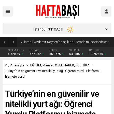
İstanbul,
31
°C
Açık
Süleyman Soylu ‘çok korktum’ deyip ilk kez açıkladı: En büyük tehdit dışarısıdır!
GRAM ALTIN
DOLAR
EURO
STERLİN
BIST 100
6.520,79
47,5952
55,0575
64,2502
13.769,40
Anasayfa
EĞİTİM
,
Manşet
,
ÖZEL HABER
,
POLİTİKA
Türkiye’nin en güvenilir ve nitelikli yurt ağı: Öğrenci Yurdu Platformu
hizmete açıldı
Türkiye’nin en güvenilir ve
nitelikli yurt ağı: Öğrenci