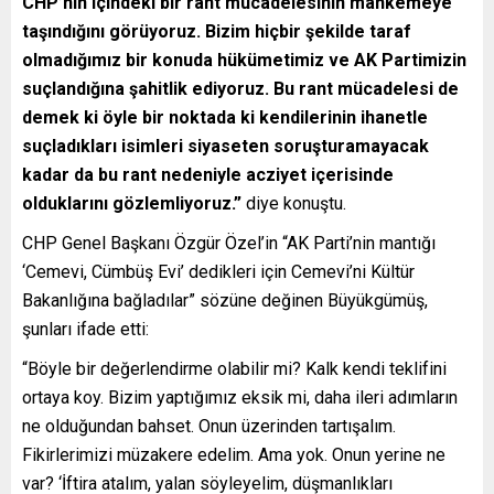
CHP’nin içindeki bir rant mücadelesinin mahkemeye
taşındığını görüyoruz. Bizim hiçbir şekilde taraf
olmadığımız bir konuda hükümetimiz ve AK Partimizin
suçlandığına şahitlik ediyoruz. Bu rant mücadelesi de
demek ki öyle bir noktada ki kendilerinin ihanetle
suçladıkları isimleri siyaseten soruşturamayacak
kadar da bu rant nedeniyle acziyet içerisinde
olduklarını gözlemliyoruz.”
diye konuştu.
CHP Genel Başkanı Özgür Özel’in “AK Parti’nin mantığı
‘Cemevi, Cümbüş Evi’ dedikleri için Cemevi’ni Kültür
Bakanlığına bağladılar” sözüne değinen Büyükgümüş,
şunları ifade etti:
“Böyle bir değerlendirme olabilir mi? Kalk kendi teklifini
ortaya koy. Bizim yaptığımız eksik mi, daha ileri adımların
ne olduğundan bahset. Onun üzerinden tartışalım.
Fikirlerimizi müzakere edelim. Ama yok. Onun yerine ne
var? ‘İftira atalım, yalan söyleyelim, düşmanlıkları