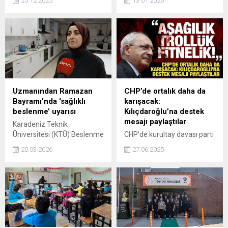
25.12.2025
13.01.2025
Uzmanından Ramazan
CHP’de ortalık daha da
Bayramı’nda ‘sağlıklı
karışacak:
beslenme’ uyarısı
Kılıçdaroğlu’na destek
mesajı paylaştılar
Karadeniz Teknik
Üniversitesi (KTÜ) Beslenme
CHP'de kurultay davası parti
ve Diyetetik Bölümü
içi kavgaya dönüştü.
20.03.2026
27.06.2025
Öğretim Üyesi Doç. Dr. Nazlı
Kılıçdaroğlu ile Özel
Nur Aslan Çin, Ramazan
birbirlerine tepki gösterdi.
Bayramı'nda kesinlikle aşırı
Özel cephesinden de eski
tatlı ve yağlı yiyeceklerden
genel başkana eleştiriler
kaçınılması gerekiyor.
gelirken, CHP'de
Bayram sabahlarında
Kılıçdaroğlu'na destek
hepimizin sofrasında olan
mesajları da paylaşılmaya
böreklerin, kavurmaların
başlandı.