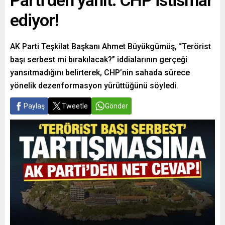
Parti’den yanıt: CHP istismar
ediyor!
AK Parti Teşkilat Başkanı Ahmet Büyükgümüş, “Terörist
başı serbest mi bırakılacak?” iddialarının gerçeği
yansıtmadığını belirterek, CHP’nin sahada sürece
yönelik dezenformasyon yürüttüğünü söyledi.
Paylaş
Tweetle
Gönder