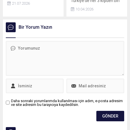
Türkiye’de her 3 kişiden biri
21.07.2026
bel ağrısı yaşıyor. Ağırlıklı
10.04.2026
olarak üretken yaş grubunu
etkileyen omurga
hastalıklarında, kişiye özel
Bir Yorum Yazın
planlanan tam
kapalı(endoskopik) cerrahi
yaklaşımlar öne çıkıyor.
Daha sonraki yorumlarımda kullanılması için adım, e-posta adresim
ve site adresim bu tarayıcıya kaydedilsin.