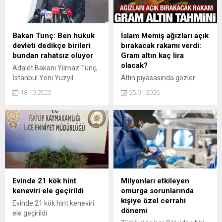
sektörün öne çıkan figürleri
Yarınki toplantıda MİT
arasında yer alıyor.
Başkanı Kalın sunum
Türkiye’nin birçok şehrinde
yapacak.
düzenlenen yüzlerce
Bakan Tunç: Ben hukuk
İslam Memiş ağızları açık
konserin arkasındaki isim
devleti dedikçe birileri
bırakacak rakamı verdi:
olan Yıldırım, özellikle
bundan rahatsız oluyor
Gram altın kaç lira
Anadolu konser
olacak?
Adalet Bakanı Yılmaz Tunç,
organizasyonu alanına
İstanbul Yeni Yüzyıl
Altın piyasasında gözler
kattığı değerle dikkat
Üniversitesi 2025 - 2026
yeniden zirveye çevrildi.
çekiyor. Aksaray’da Doğdu,
18.10.2025
25.01.2026
Akademik Yılı Açılış
İslam Memiş, gram altında 8
Türkiye’nin Dört Bir...
Töreni'ne katıldı. Programda
bin TL hedefinin uzak
konuşan Bakan Tunç Adalet
olmadığını söyleyip beş
devletin temelidir. Adalet
haneli rakamları işaret etti.
Hazreti Mevlana'nın
Memiş ayrıca, ev, araba
deyimiyle her şeyi yerli
alacaklar için de dikkat
yerine koymaktır. Tabii ben
çeken bir uyarıda bulundu.
hukuk devleti dedikçe birileri
bundan rahatsız oluyor.
Evinde 21 kök hint
Milyonları etkileyen
Neden rahatsız oluyorlar?
keneviri ele geçirildi
omurga sorunlarında
Çünkü hukuk devletinden
kişiye özel cerrahi
Evinde 21 kök hint keneviri
rahatsız olduklarını...
dönemi
ele geçirildi