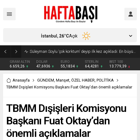
İstanbul,
26
°C
Açık
Süleyman Soylu ‘çok korktum’ deyip ilk kez açıkladı: En büyük tehdit dışarısıdır!
GRAM ALTIN
DOLAR
EURO
STERLİN
BIST 100
6.659,26
47,6936
55,1834
64,4281
13.779,39
Anasayfa
GÜNDEM
,
Manşet
,
ÖZEL HABER
,
POLİTİKA
TBMM Dışişleri Komisyonu Başkanı Fuat Oktay’dan önemli açıklamalar
TBMM Dışişleri Komisyonu
Başkanı Fuat Oktay’dan
önemli açıklamalar