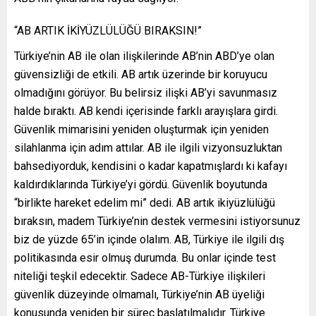
“AB ARTIK İKİYÜZLÜLÜĞÜ BIRAKSIN!”
Türkiye’nin AB ile olan ilişkilerinde AB’nin ABD’ye olan
güvensizliği de etkili. AB artık üzerinde bir koruyucu
olmadığını görüyor. Bu belirsiz ilişki AB’yi savunmasız
halde bıraktı. AB kendi içerisinde farklı arayışlara girdi.
Güvenlik mimarisini yeniden oluşturmak için yeniden
silahlanma için adım attılar. AB ile ilgili vizyonsuzluktan
bahsediyorduk, kendisini o kadar kapatmışlardı ki kafayı
kaldırdıklarında Türkiye’yi gördü. Güvenlik boyutunda
“birlikte hareket edelim mi” dedi. AB artık ikiyüzlülüğü
bıraksın, madem Türkiye’nin destek vermesini istiyorsunuz
biz de yüzde 65’in içinde olalım. AB, Türkiye ile ilgili dış
politikasında esir olmuş durumda. Bu onlar içinde test
niteliği teşkil edecektir. Sadece AB-Türkiye ilişkileri
güvenlik düzeyinde olmamalı, Türkiye’nin AB üyeliği
konusunda yeniden bir süreç başlatılmalıdır. Türkiye