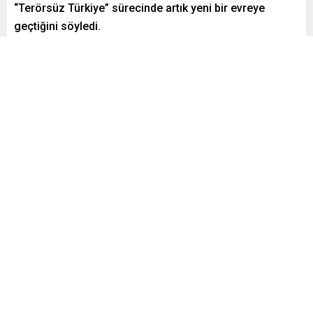
“Terörsüz Türkiye” sürecinde artık yeni bir evreye
geçtiğini söyledi.
Paylaş
Tweetle
Gönder
Yayınlama: 02.11.2025
A
A
+
-
0