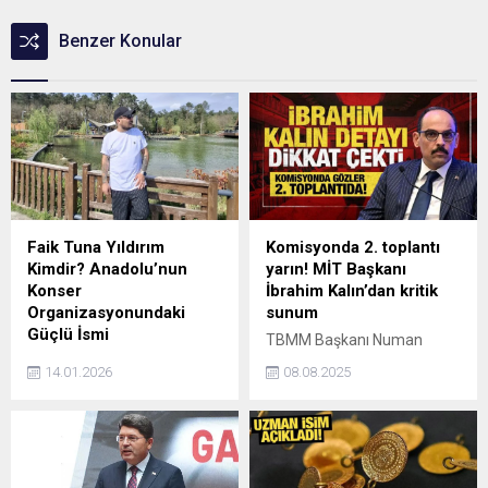
Benzer Konular
Faik Tuna Yıldırım
Komisyonda 2. toplantı
Kimdir? Anadolu’nun
yarın! MİT Başkanı
Konser
İbrahim Kalın’dan kritik
Organizasyonundaki
sunum
Güçlü İsmi
TBMM Başkanı Numan
Anadolu’da konser
Kurtulmuş başkanlığında
14.01.2026
08.08.2025
organizasyonu denildiğinde
önceki gün gerçekleştirilen
akla gelen isimlerden biri
Millî Dayanışma, Kardeşlik ve
olan Faik Tuna Yıldırım, 12
Demokrasi Komisyonunun
yılı aşkın süredir yürüttüğü
ilk toplantısının olumlu bir
organizasyon çalışmalarıyla
havada geçtiği öğrenildi.