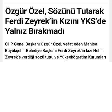
Özgür Özel, Sözünü Tutarak
Ferdi Zeyrek’in Kızını YKS’de
Yalnız Bırakmadı
CHP Genel Başkanı Özgür Özel, vefat eden Manisa
Büyükşehir Belediye Başkanı Ferdi Zeyrek’in kızı Nehir
Zeyrek’e verdiği sözü tuttu ve Yükseköğretim Kurumları
Sınavı (YKS) günü yanında oldu. Özel, Nehir’i sınava
gireceği okula götürerek moral verdi ve sınav
öncesinde destek oldu.
Paylaş
Tweetle
Gönder