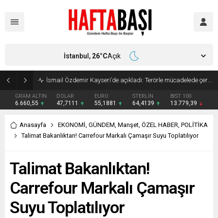
İstanbul,
26
°C
Açık
Süleyman Soylu ‘çok korktum’ deyip ilk kez açıkladı: En büyük tehdit dışarısıdır!
GRAM ALTIN
DOLAR
EURO
STERLİN
BIST 100
6.660,55
47,7111
55,1881
64,4139
13.779,39
Anasayfa
EKONOMİ
,
GÜNDEM
,
Manşet
,
ÖZEL HABER
,
POLİTİKA
Talimat Bakanlıktan! Carrefour Markalı Çamaşır Suyu Toplatılıyor
Talimat Bakanlıktan!
Carrefour Markalı Çamaşır
Suyu Toplatılıyor