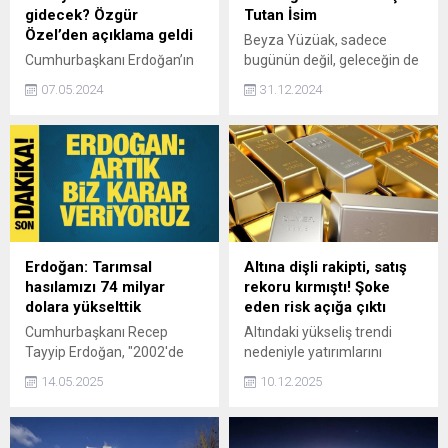
gidecek? Özgür
Tutan İsim
Özel’den açıklama geldi
Beyza Yüzüak, sadece
Cumhurbaşkanı Erdoğan’ın
bugünün değil, geleceğin de
CHP’ye yapacağı ziyaret ile
ilişki uzmanlarından biri.
07.05.2024
31.12.2024
ilgili CHP lideri Özgür
Daha fazla insana ulaşmak,
Özel’den açıklama geldi.
onlara sağlıklı ilişkiler kurma
konusunda rehberlik etmek
ve toplumda farkındalık
yaratmak en büyük
hedefleri arasında.
Erdoğan: Tarımsal
Altına dişli rakipti, satış
hasılamızı 74 milyar
rekoru kırmıştı! Şoke
dolara yükselttik
eden risk açığa çıktı
Cumhurbaşkanı Recep
Altındaki yükseliş trendi
Tayyip Erdoğan, "2002'de
nedeniyle yatırımlarını
24,5 milyar dolar olan
gümüşe kaydıran birçok kişi,
14.05.2025
10.12.2025
tarımsal hasılamızı 22
internet üzerinden satılan
senede 3 katına çıkartarak
ucuz bar ve sikkelerde sahte
2024 yılında 74 milyar dolara
ürünlerle karşı karşıya