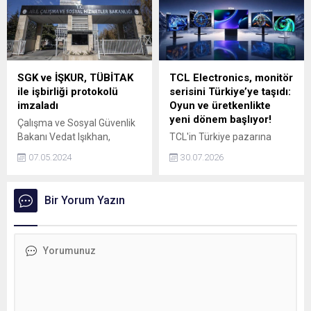
yükselttik" dedi.
kalıyor. Üzerinde “925” veya
“999” ayar damgası bulunsa
bile, ince bir kaplamanın
altında pirinç veya çelikten
oluşan bu parçalar yapılan
testlerde gerçek gümüş
SGK ve İŞKUR, TÜBİTAK
TCL Electronics, monitör
olmadığını ortaya koyuyor.
ile işbirliği protokolü
serisini Türkiye’ye taşıdı:
imzaladı
Oyun ve üretkenlikte
yeni dönem başlıyor!
Çalışma ve Sosyal Güvenlik
Bakanı Vedat Işıkhan,
TCL'in Türkiye pazarına
"Protokol sayesinde
sunduğu yeni ürün
07.05.2024
30.07.2026
İŞKURun hem yapay zeka
portföyünde; üst düzey
destekli sisteminin
eğlence, rekabetçi oyun
geliştirilmesi hem de
deneyimi ve günlük kullanım
Bir Yorum Yazın
istatistik altyapısının
ihtiyaçlarına yönelik
güçlendirilmesi sağlanmış
geliştirilen OLED, QD-Mini
olacak." dedi.
LED, Mini LED ve yüksek
yenileme hızına sahip
oyuncu monitörleri yer
alıyor.