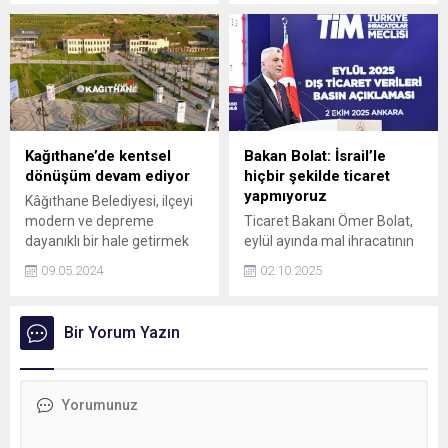
bilim dergisi ‘Current Issues
in Molecular Biology’de
yayımlandı. Nobel Kimya
Ödülü sahibi Prof. Dr. Aziz
Sancar, sağlıklı bağırsak
hücrelerinin gelişimi
hakkında çalışmayı
gerçekleştiren ekibe tebrik
Kağıthane’de kentsel
Bakan Bolat: İsrail’le
mesajı gönderdi.
dönüşüm devam ediyor
hiçbir şekilde ticaret
yapmıyoruz
Kâğıthane Belediyesi, ilçeyi
modern ve depreme
Ticaret Bakanı Ömer Bolat,
dayanıklı bir hale getirmek
eylül ayında mal ihracatının
için çalışmalarını sürdürüyor.
yüzde 3'lük artışla 22,6
09.05.2024
02.10.2025
Bu kapsamda beş yılda
milyar dolara yükseldiğini,
ilçede 1.000’e yakın bina
tarihin eylül ayı rekorunun
kentsel dönüşümle
kırıldığını söyledi. Bakan
Bir Yorum Yazın
yenilendi.
Bolat, Türkiye'nin İsrail'le 1,5
yıldır hiçbir şekilde ticaret
yapmadığını da belirtti.