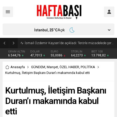
İstanbul,
25
°C
Açık
Süleyman Soylu ‘çok korktum’ deyip ilk kez açıkladı: En büyük tehdit dışarısıdır!
GRAM ALTIN
DOLAR
EURO
STERLİN
BIST 100
6.544,76
47,7013
55,0086
64,2273
13.798,82
Anasayfa
GÜNDEM
,
Manşet
,
ÖZEL HABER
,
POLİTİKA
Kurtulmuş, İletişim Başkanı Duran’ı makamında kabul etti
Kurtulmuş, İletişim Başkanı
Duran’ı makamında kabul
etti