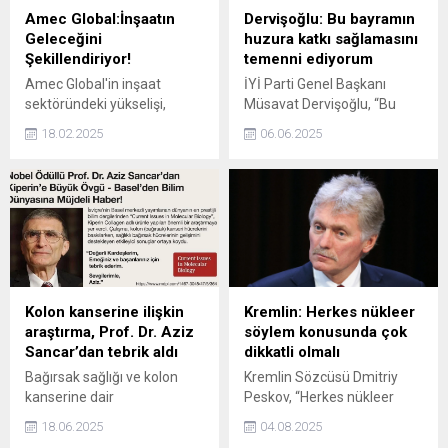
Amec Global:İnşaatın
Dervişoğlu: Bu bayramın
Geleceğini
huzura katkı sağlamasını
Şekillendiriyor!
temenni ediyorum
Amec Global'in inşaat
İYİ Parti Genel Başkanı
sektöründeki yükselişi,
Müsavat Dervişoğlu, “Bu
kalite, güven ve müşteri
bayramın huzura,
18.02.2025
06.06.2025
memnuniyeti odaklı
kardeşliğe, mutluluğa,
yaklaşımıyla gelecekte daha
bayram tadında yaşamaya
büyük projelere imza
elverişli bir zemin
atacağının bir göstergesi
oluşturmaya katkı
olarak dikkat çekiyor.
sağlamasını temenni
ediyorum” dedi.
Kolon kanserine ilişkin
Kremlin: Herkes nükleer
araştırma, Prof. Dr. Aziz
söylem konusunda çok
Sancar’dan tebrik aldı
dikkatli olmalı
Bağırsak sağlığı ve kolon
Kremlin Sözcüsü Dmitriy
kanserine dair
Peskov, “Herkes nükleer
gerçekleştirilen araştırma,
söylem konusunda çok
18.06.2025
04.08.2025
İsviçre merkezli prestijli
dikkatli olmalı” dedi.