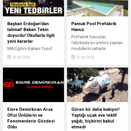
Başkan Erdoğan’dan
Pamuk Pool Prefabrik
talimat! Bakan Tekin
Havuz
duyurdu! Okullarla ilgili
Prefabrik havuzlar,
yeni kararlar
fabrikada ön üretimi yapılan
Milli Eğitim Bakanı Yusuf
modüllerin sahada
Tekin, Cumhurbaşkanı
birleştirilmesiyle
23.04.2026
22.06.2025
Erdoğan’ın talimatıyla
oluşturulan pratik ve
okullarda güvenliği artıracak
modern havuz sistemleridir.
yeni tedbirlerin
Galvanizli çelik, fiber veya
hazırlandığını ve detayların
kompozit malzemelerden
cuma ya da pazartesi günü
üretilen bu havuzlar, kısa
açıklanacağını duyurdu.
sürede kurulum avantajıyla
öne çıkıyor.
Emre Demirkıran Arsa
Gören bir daha bakıyor!
Ofisi Ünlülerin ve
Yaptığı uçak eve teklif
Fenomenlerin Gözdesi
yağdı, hiçbirini kabul
Oldu
etmedi