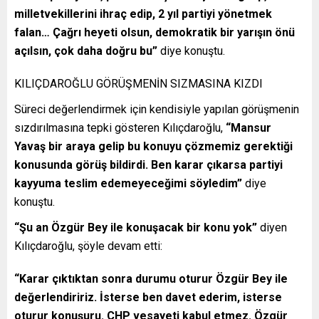
milletvekillerini ihraç edip, 2 yıl partiyi yönetmek
falan… Çağrı heyeti olsun, demokratik bir yarışın önü
açılsın, çok daha doğru bu”
diye konuştu.
KILIÇDAROĞLU GÖRÜŞMENİN SIZMASINA KIZDI
Süreci değerlendirmek için kendisiyle yapılan görüşmenin
sızdırılmasına tepki gösteren Kılıçdaroğlu,
“Mansur
Yavaş bir araya gelip bu konuyu çözmemiz gerektiği
konusunda görüş bildirdi. Ben karar çıkarsa partiyi
kayyuma teslim edemeyeceğimi söyledim”
diye
konuştu.
“Şu an Özgür Bey ile konuşacak bir konu yok”
diyen
Kılıçdaroğlu, şöyle devam etti:
“Karar çıktıktan sonra durumu oturur Özgür Bey ile
değerlendiririz. İsterse ben davet ederim, isterse
oturur konuşuru. CHP vesayeti kabul etmez. Özgür