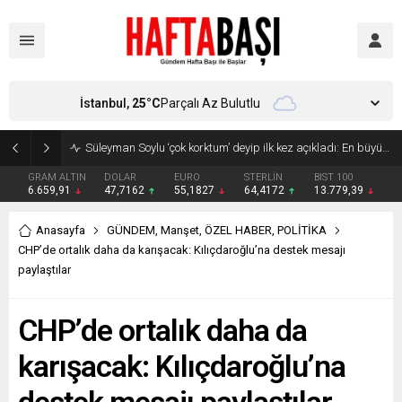
İstanbul,
25
°C
Parçalı Az Bulutlu
Süleyman Soylu ‘çok korktum’ deyip ilk kez açıkladı: En büyük tehdit dışarısıdır!
GRAM ALTIN
DOLAR
EURO
STERLİN
BIST 100
6.659,91
47,7162
55,1827
64,4172
13.779,39
Anasayfa
GÜNDEM
,
Manşet
,
ÖZEL HABER
,
POLİTİKA
CHP’de ortalık daha da karışacak: Kılıçdaroğlu’na destek mesajı
paylaştılar
CHP’de ortalık daha da
karışacak: Kılıçdaroğlu’na