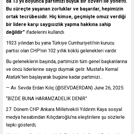
da 13 yıl boyunca partimizi büyük bir özveri ile yönetti.
Bu süreçte yaşanan zorluklar ve başarılar, hepimizin
ortak tecrübesidir. Hiç kimse, geçmişte omuz verdiği
bir lidere karşı saygısızlık yapma hakkına sahip
değildir”
ifadelerini kullandı.
1923 yılından bu yana Türkiye Cumhuriyeti’nin kurucu
partisi olan CHP’nin 102 yıllık köklü gelenekleri vardır.
Bu geleneklerin başında, partimizin tüm genel başkanlarına
ve öncü liderlerine saygı duymak gelir. Mustafa Kemal
Atatürk’ten başlayarak bugüne kadar partimizi…
— Av. Sevda Erdan Kılıç (@SEVDAERDAN) June 26, 2025
“BİZDE BUNA HARAMZADELİK DENİR”
27. Dönem CHP Ankara Milletvekili Yıldırım Kaya sosyal
medya hesabından Kılıçdaroğlu’na eleştirilere şu sözlerle
tepki gösterdi;