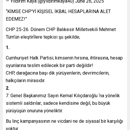
— Yıldırım Kaya (@yildirimkaya40) June 26, 2025
“KİMSE CHP’Yİ KİŞİSEL İKBAL HESAPLARINA ALET
EDEMEZ!”
CHP 25-26. Dönem CHP Balıkesir Milletvekili Mehmet
Tüm’ün eleştirİlere tepkisi şu şekilde;
1.
Cumhuriyet Halk Partisi; kimsenin hırsına, ihtirasına, hesap
oyunlarına teslim edilecek bir parti değildir!
CHP, darağacına başı dik yürüyenlerin, devrimcilerin,
halkçıların mirasıdır.
2.
7. Genel Başkanımız Sayın Kemal Kılıçdaroğlu ‘na yönelik
sistemli saldırılar; sadece kendisine değil, bu büyük
yürüyüşün onuruna yöneliktir.
Bu linç kampanyasının ne vicdani ne de siyasal bir karşılığı
yoktur.