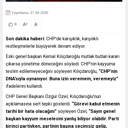
Yayınlama: 27.06.2025
A
A
+
-
0
Son dakika haberi:
CHP’de karışıklık, karşılıklı
restleşmelerle büyüyerek devam ediyor.
Eski genel başkan Kemal Kılıçdaroğlu mutlak butlan kararı
çıkarsa yönetime döneceğini söyledi. CHP’nin kayyuma
teslim edilemeyeceğini söyleyen Kılıçdaroğlu,
“CHP’nin
DNA’sıyla oynanıyor. Buna izin veremem, veremeyiz”
ifadelerini kullandı.
CHP Genel Başkanı Özgür Özel, Kılıçdaroğlu’nun
açıklamasına sert tepki gösterdi.
“Görevi kabul etmenin
tarihi bir hata olacağını”
söyleyen Özel,
“Sayın genel
başkan kayyum meselesini yanlış biliyor olabilir. Parti
birinci partiyken, partinin başına seçimsiz gelip,