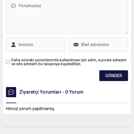
şüpheliden 3’ü
açıklamasında bulundu.
tutuklanırken, 2’si adli
kontrol şartıyla serbest
bırakıldı.
Daha sonraki yorumlarımda kullanılması için adım, e-posta adresim
ve site adresim bu tarayıcıya kaydedilsin.
Ziyaretçi Yorumları - 0 Yorum
Henüz yorum yapılmamış.