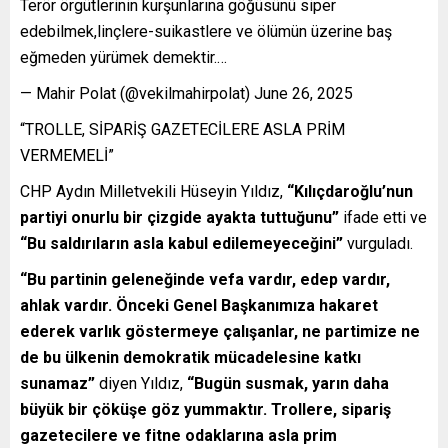
Terör örgütlerinin kurşunlarına göğüsünü siper
edebilmek,linçlere-suikastlere ve ölümün üzerine baş
eğmeden yürümek demektir.…
— Mahir Polat (@vekilmahirpolat) June 26, 2025
“TROLLE, SİPARİŞ GAZETECİLERE ASLA PRİM
VERMEMELİ”
CHP Aydın Milletvekili Hüseyin Yıldız,
“Kılıçdaroğlu’nun
partiyi onurlu bir çizgide ayakta tuttuğunu”
ifade etti ve
“Bu saldırıların asla kabul edilemeyeceğini”
vurguladı.
“Bu partinin geleneğinde vefa vardır, edep vardır,
ahlak vardır. Önceki Genel Başkanımıza hakaret
ederek varlık göstermeye çalışanlar, ne partimize ne
de bu ülkenin demokratik mücadelesine katkı
sunamaz”
diyen Yıldız,
“Bugün susmak, yarın daha
büyük bir çöküşe göz yummaktır. Trollere, sipariş
gazetecilere ve fitne odaklarına asla prim