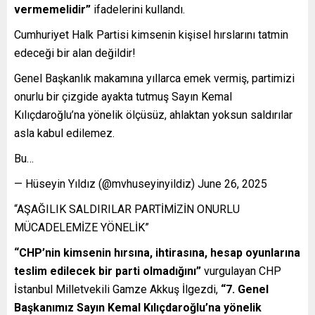
vermemelidir”
ifadelerini kullandı.
Cumhuriyet Halk Partisi kimsenin kişisel hırslarını tatmin
edeceği bir alan değildir!
Genel Başkanlık makamına yıllarca emek vermiş, partimizi
onurlu bir çizgide ayakta tutmuş Sayın Kemal
Kılıçdaroğlu’na yönelik ölçüsüz, ahlaktan yoksun saldırılar
asla kabul edilemez.
Bu…
— Hüseyin Yıldız (@mvhuseyinyildiz) June 26, 2025
“AŞAĞILIK SALDIRILAR PARTİMİZİN ONURLU
MÜCADELEMİZE YÖNELİK”
“CHP’nin kimsenin hırsına, ihtirasına, hesap oyunlarına
teslim edilecek bir parti olmadığını”
vurgulayan CHP
İstanbul Milletvekili Gamze Akkuş İlgezdi,
“7. Genel
Başkanımız Sayın Kemal Kılıçdaroğlu’na yönelik