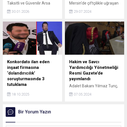
Taksitli ve Güvenilir Arsa
Mersin'de çiftçilikle uğraşan
Yatırımında Öne Çıkan İsim
Mustafa Özer Atmaca,
30.01.2026
29.07.2024
Son yıllarda arsa yatırımına
Erdemli ilçesindeki yaylaya
olan ilginin artmasıyla
uçak ev yaptı. F-16 savaş
birlikte, güvenilir ve şeffaf
uçağından esinlenerek
hizmet sunan firmalar
yaptığı eve 500 bin TL teklif
yatırımcıların radarına girdi.
gelen Atmaca, evini
Bu alanda dikkat çeken
satmadığını söyledi. Köy
markalardan biri de Emre
halkı da uçak eve büyük
Demirkıran Arsa Ofisi oldu.
rağbet gösterdi.
Özellikle ünlü isimler ve
Konkordato ilan eden
Hakim ve Savcı
sosyal medya fenomenleri
inşaat firmasına
Yardımcılığı Yönetmeliği
tarafından tercih
‘dolandırıcılık’
Resmi Gazete’de
edilmesiyle adından sıkça
soruşturmasında 3
yayımlandı
söz...
tutuklama
Adalet Bakanı Yılmaz Tunç,
Bursa’da konkordato ilan
"Hakim ve Savcı Yardımcılığı
18.10.2025
07.05.2024
eden inşaat firmasına
müessesesi ile ilgili olarak
yönelik ‘nitelikli dolandırıcılık’
çalışmalarını
ve ‘suçtan kaynaklanan mal
tamamladığımız Hakim ve
Bir Yorum Yazın
varlığı değerlerini aklama’
Savcı Yardımcılığı
soruşturması kapsamında
Yönetmeliği, Resmi
gözaltına alınan 5
Gazetede yayımlandı."