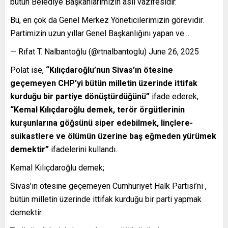
bütün Belediye Başkanlarımızın asli vazifesidir.
Bu, en çok da Genel Merkez Yöneticilerimizin görevidir.
Partimizin uzun yıllar Genel Başkanlığını yapan ve…
— Rıfat T. Nalbantoğlu (@rtnalbantoglu) June 26, 2025
Polat ise,
“Kılıçdaroğlu’nun Sivas’ın ötesine
geçemeyen CHP’yi bütün milletin üzerinde ittifak
kurduğu bir partiye dönüştürdüğünü”
ifade ederek,
“Kemal Kılıçdaroğlu demek, terör örgütlerinin
kurşunlarına göğsünü siper edebilmek, linçlere-
suikastlere ve ölümün üzerine baş eğmeden yürümek
demektir”
ifadelerini kullandı.
Kemal Kılıçdaroğlu demek;
Sivas’ın ötesine geçemeyen Cumhuriyet Halk Partisi’ni ,
bütün milletin üzerinde ittifak kurduğu bir parti yapmak
demektir.