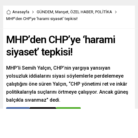
Anasayfa
GÜNDEM
,
Manşet
,
ÖZEL HABER
,
POLİTİKA
MHP’den CHP’ye ‘harami siyaset’ tepkisi!
MHP’den CHP’ye ‘harami
siyaset’ tepkisi!
MHP’li Semih Yalçın, CHP’nin yargıya yansıyan
yolsuzluk iddialarını siyasi söylemlerle perdelemeye
çalıştığını öne süren Yalçın, “CHP yönetimi ret ve inkâr
politikalarıyla suçlarını örtmeye çalışıyor. Ancak güneş
balçıkla sıvanmaz” dedi.
Paylaş
Tweetle
Gönder