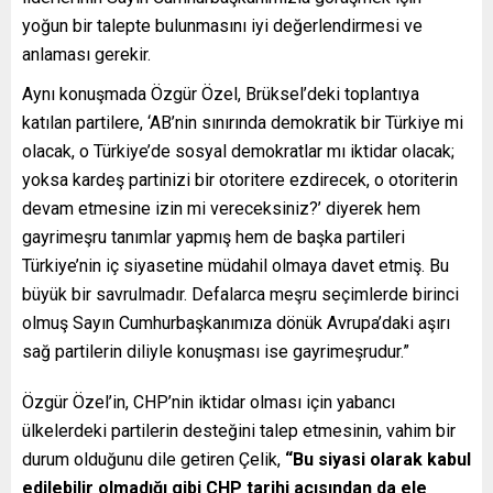
yoğun bir talepte bulunmasını iyi değerlendirmesi ve
anlaması gerekir.
Aynı konuşmada Özgür Özel, Brüksel’deki toplantıya
katılan partilere, ‘AB’nin sınırında demokratik bir Türkiye mi
olacak, o Türkiye’de sosyal demokratlar mı iktidar olacak;
yoksa kardeş partinizi bir otoritere ezdirecek, o otoriterin
devam etmesine izin mi vereceksiniz?’ diyerek hem
gayrimeşru tanımlar yapmış hem de başka partileri
Türkiye’nin iç siyasetine müdahil olmaya davet etmiş. Bu
büyük bir savrulmadır. Defalarca meşru seçimlerde birinci
olmuş Sayın Cumhurbaşkanımıza dönük Avrupa’daki aşırı
sağ partilerin diliyle konuşması ise gayrimeşrudur.”
Özgür Özel’in, CHP’nin iktidar olması için yabancı
ülkelerdeki partilerin desteğini talep etmesinin, vahim bir
durum olduğunu dile getiren Çelik,
“Bu siyasi olarak kabul
edilebilir olmadığı gibi CHP tarihi açısından da ele