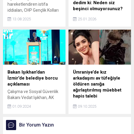
dedim ki: Neden siz
hareketlendiren istifa
beşinci olmuyorsunuz?
iddiaları, CHP Gençlik Kolları
Başkanı Sosyal Kılıç’ın ayrılık
MHP Genel Başkanı Devlet
13.08.2025
25.01.2026
kararıyla somutlaştı.
Bahçeli gündeme ilişkin son
dakika açıklamasında
bulundu. Kudüs ile ilgili çok
konuşulacak mesajlar veren
Bahçeli, 4 isim sayarak
Başkan Erdoğan'a 'Neden
siz beşinci olmuyorsunuz?'
dediğini ifade etti.
Bakan Işıkhan’dan
Ümraniye’de kız
İzmir’de belediye borcu
arkadaşını av tüfeğiyle
açıklaması
öldüren sanığa
ağırlaştırılmış müebbet
Çalışma ve Sosyal Güvenlik
hapis talebi
Bakanı Vedat Işıkhan, AK
Parti İzmir İl Danışma
Ümraniye'de sevgilisi
01.09.2024
09.10.2025
Meclisi toplantısına katıldı.
Yazgülü Coşkun'u av
tüfeğiyle öldüren sanık
Gülabi Çoban hakkında,
Bir Yorum Yazın
'kadına karşı kasten
öldürme' suçundan