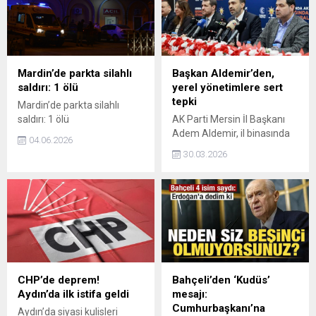
Mardin’de parkta silahlı
Başkan Aldemir’den,
saldırı: 1 ölü
yerel yönetimlere sert
tepki
Mardin’de parkta silahlı
saldırı: 1 ölü
AK Parti Mersin İl Başkanı
Adem Aldemir, il binasında
04.06.2026
düzenlediği basın
30.03.2026
toplantısında Aldemir, hem
hükümet yatırımlarını öne
çıkardı hem de Mersin
Büyükşehir ve bazı ilçe
belediyelerine yönelik sert
eleştiriler yöneltti.
CHP’de deprem!
Bahçeli’den ‘Kudüs’
Aydın’da ilk istifa geldi
mesajı:
Cumhurbaşkanı’na
Aydın’da siyasi kulisleri