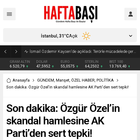
İstanbul,
31
°C
Açık
İsmail Özdemir Kayseri’de açıkladı: Terörle mücadelede çerçeve yasa Meclis’e geliyor
GRAM ALTIN
DOLAR
EURO
STERLİN
BIST 100
6.520,79
47,5952
55,0575
64,2502
13.769,40
Anasayfa
GÜNDEM
,
Manşet
,
ÖZEL HABER
,
POLİTİKA
Son dakika: Özgür Özel’in skandal hamlesine AK Parti’den sert tepki!
Son dakika: Özgür Özel’in
skandal hamlesine AK
Parti’den sert tepki!