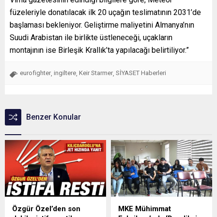
füzeleriyle donatılacak ilk 20 uçağın teslimatının 2031’de
başlaması bekleniyor. Geliştirme maliyetini Almanya’nın
Suudi Arabistan ile birlikte üstleneceği, uçakların
montajının ise Birleşik Krallık’ta yapılacağı belirtiliyor.”
eurofighter
ingiltere
Keir Starmer
SİYASET Haberleri
,
,
,
Benzer Konular
Özgür Özel’den son
MKE Mühimmat