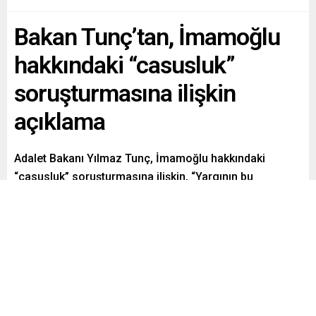
Bakan Tunç’tan, İmamoğlu
hakkındaki “casusluk”
soruşturmasına ilişkin
açıklama
Adalet Bakanı Yılmaz Tunç, İmamoğlu hakkındaki
“casusluk” soruşturmasına ilişkin, “Yargının bu
konudaki kararlarını, soruşturmaları ve yargılamaları
hep birlikte takip etmek gerekir.” dedi.
Paylaş
Tweetle
Gönder