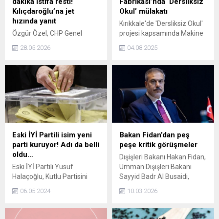
dakika istifa resti!
Fabrikası’nda ‘Dersliksiz
Kılıçdaroğlu’na jet
Okul’ mülakatı
hızında yanıt
Kırıkkale'de 'Dersliksiz Okul'
Özgür Özel, CHP Genel
projesi kapsamında Makine
Başkan Kemal
ve Kimya Endüstrisi’nde
28.05.2026
04.08.2025
Kılıçdaroğlu'nun partinin
(MKE) eğitim öğretim
grup toplantılarına ilişkin
görmek isteyen 90 öğrenci,
yaptığı açıklamaya yanıt
MKE Mühimmat
verdi. Özel, Kılıçdaroğlu'nun
Fabrikası'nda teknik sınav ve
milletvekili olmadığı için grup
mülakatlara girdi.
başkanı olamayacağını ve
istifa etmeyeceğini belirtti.
Eski İYİ Partili isim yeni
Bakan Fidan’dan peş
parti kuruyor! Adı da belli
peşe kritik görüşmeler
oldu…
Dışişleri Bakanı Hakan Fidan,
Eski İYİ Partili Yusuf
Umman Dışişleri Bakanı
Halaçoğlu, Kutlu Partisini
Sayyid Badr Al Busaidi,
kuracaklarını açıkladı.
Katar Başbakanı ve Dışişleri
06.05.2024
10.03.2026
Halaçoğlu ve beraberindeki
Bakanı Şeyh Muhammed
kurucular kurulu, partinin
bin Abdurrahman Al Sani ve
kuruluş dilekçesini verdi.
Estonya Dışişleri Bakanı