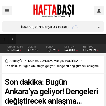
İstanbul,
25
°C
Parçalı Az Bulutlu
Süleyman Soylu ‘çok korktum’ deyip ilk kez açıkladı: En büyük tehdit dışarısıdır!
GRAM ALTIN
DOLAR
EURO
STERLİN
BIST 100
6.653,54
47,7166
55,1520
64,4018
13.779,39
Anasayfa
DÜNYA
,
GÜNDEM
,
Manşet
,
POLİTİKA
Son dakika: Bugün Ankara’ya geliyor! Dengeleri değiştirecek anlaşma…
Son dakika: Bugün
Ankara’ya geliyor! Dengeleri
değiştirecek anlaşma…