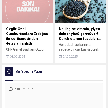
Margus Tsahkna ile telefon
görüşmeleri gerçekleştirdi.
Özgür Özel,
Ne ilaç ne vitamin, yiyen
Cumhurbaşkanı Erdoğan
doktor yüzü görmüyor!
ile görüşmesinden
Çörek otunun faydaları…
detayları anlattı
Her sabah aç karnına
CHP Genel Başkanı Özgür
sadece bir çay kaşığı çörek
Özel katıldığı canlı yayında
otu tüketmek,
08.05.2024
24.09.2025
açıklamalarda bulundu.
düşündüğünüzden çok daha
Özel, Cumhurbaşkanı
fazlasını vücudunuza
Erdoğanla olan görüşmenin
kazandırıyor. Yüzyıllardır
Bir Yorum Yazın
detaylarını anlattı.
şifa kaynağı olarak bilinen
bu küçük tohumlar, modern
bilim tarafından da
desteklenen pek çok
faydaya sahip. İşte, çörek
otunun sabah rutinine
eklenmesiyle ortaya çıkan
mucizevi etkiler…