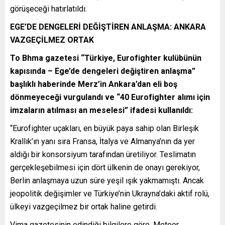
görüşeceği hatırlatıldı.
EGE’DE DENGELERİ DEĞİŞTİREN ANLAŞMA: ANKARA
VAZGEÇİLMEZ ORTAK
To Bhma gazetesi “Türkiye, Eurofighter kulübünün
kapısında – Ege’de dengeleri değiştiren anlaşma”
başlıklı haberinde Merz’in Ankara’dan eli boş
dönmeyeceği vurgulandı ve “40 Eurofighter alımı için
imzaların atılması an meselesi” ifadesi kullanıldı:
“Eurofighter uçakları, en büyük paya sahip olan Birleşik
Krallık’ın yanı sıra Fransa, İtalya ve Almanya’nın da yer
aldığı bir konsorsiyum tarafından üretiliyor. Teslimatın
gerçekleşebilmesi için dört ülkenin de onayı gerekiyor,
Berlin anlaşmaya uzun süre yeşil ışık yakmamıştı. Ancak
jeopolitik değişimler ve Türkiye’nin Ukrayna’daki aktif rolü,
ülkeyi vazgeçilmez bir ortak haline getirdi.
Vima gazetesinin edindiği bilgilere göre, Meteor