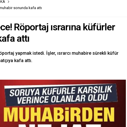
İKA
i, muhabir sonunda kafa attı
ece! Röportaj ısrarına küfürler
afa attı
öportaj yapmak istedi. İşler, ısrarcı muhabire sürekli küfür
tçıya kafa attı.