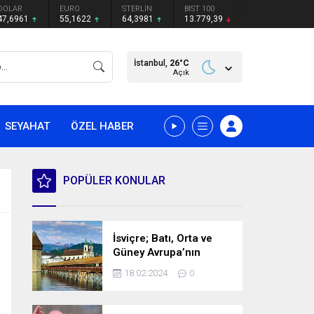
DOLAR
EURO
STERLİN
BIST 100
47,6961
55,1622
64,3981
13.779,39
İstanbul,
26
°C
Açık
SEYAHAT
ÖZEL HABER
POPÜLER KONULAR
İsviçre; Batı, Orta ve
Güney Avrupa’nın
kesişme noktasında
18.02.2024
0
bulunan bir ülke.