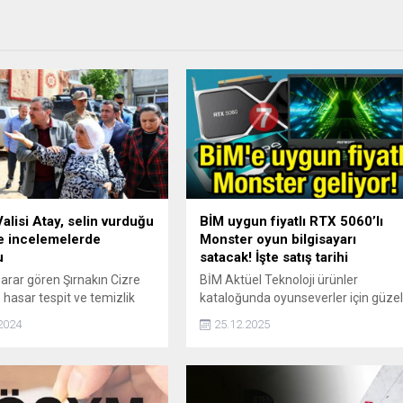
Valisi Atay, selin vurduğu
BİM uygun fiyatlı RTX 5060’lı
e incelemelerde
Monster oyun bilgisayarı
u
satacak! İşte satış tarihi
arar gören Şırnakın Cizre
BİM Aktüel Teknoloji ürünler
 hasar tespit ve temizlik
kataloğunda oyunseverler için güze
arını yerinde inceleyen
haber var. GeForce RTX 5060, ve
2024
25.12.2025
lisi Cevdet Atay, 1’i ağır
RTX 5050 ekran kartlı Monster Oyu
lmak üzere 70 ev, 7 iş yeri
Bilgisayarları uygun fiyattan satışa
cın zarar gördüğünü
sunulacak ve 12 ay taksit imkanı
olacak.