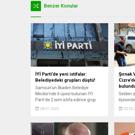
Benzer Konular
İYİ Parti’de yeni istifalar:
Şırnak 
Belediyedeki grupları düştü!
Cizre’d
bulund
Samsun'un İlkadım Belediye
Meclisi'nde 6 üyesi bulunan İYİ
Selden z
Parti'de 2 isim istifa edince grup
ilçesinde
düştü.
çalışmal
08.01.2025
05.05.
Şırnak Va
hasarlı o
ve 6 ara
söyledi.