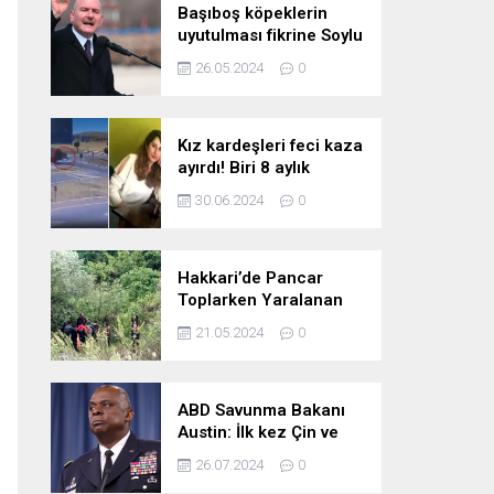
Başıboş köpeklerin
uyutulması fikrine Soylu
da karşı çıktı: Gönlüm
26.05.2024
0
razı değil
Kız kardeşleri feci kaza
ayırdı! Biri 8 aylık
hamile iki kız kardeş
30.06.2024
0
hayatını kaybetti
Hakkari’de Pancar
Toplarken Yaralanan
Kadın İçin Kurtarma
21.05.2024
0
Çalışmaları
ABD Savunma Bakanı
Austin: İlk kez Çin ve
Rusya uçaklarının
26.07.2024
0
birlikte uçtuğunu