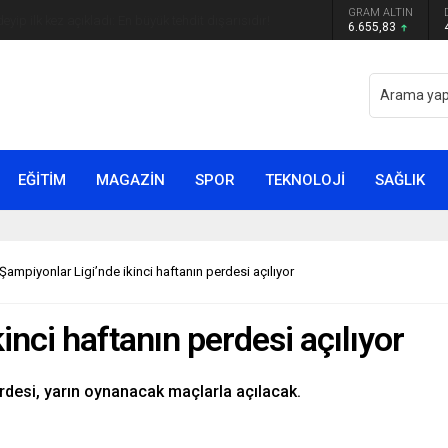
GRAM ALTIN
yip ilk kez açıkladı: En büyük tehdit dışarısıdır!
6.655,83
EĞİTİM
MAGAZİN
SPOR
TEKNOLOJİ
SAĞLIK
Şampiyonlar Ligi’nde ikinci haftanın perdesi açılıyor
inci haftanın perdesi açılıyor
rdesi, yarın oynanacak maçlarla açılacak.