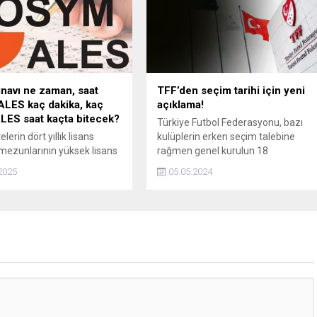
navı ne zaman, saat
TFF’den seçim tarihi için yeni
ALES kaç dakika, kaç
açıklama!
LES saat kaçta bitecek?
Türkiye Futbol Federasyonu, bazı
elerin dört yıllık lisans
kulüplerin erken seçim talebine
ezunlarının yüksek lisans
rağmen genel kurulun 18
labilmek için katılım
Temmuzda yapılacağını belirten bir
2025
05.05.2024
ağı ALES/1 sınavı 13 Nisan
açıklama yaptı.
nü (bugün) yapılacak. Peki,
avı ne zaman, saat kaçta?
 dakika, kaç soru? ALES
ta bitecek?