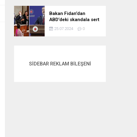
gördük
Bakan Fidan’dan
ABD’deki skandala sert
tepki: Netanyahu’yu
25.07.2024
0
alkışlayanlar eli kanlı
bir suçlunun
destekçileri olarak
tarihe geçti
SİDEBAR REKLAM BİLEŞENİ