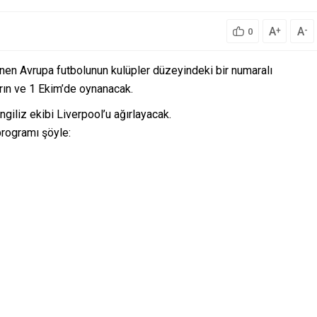
A
A
+
-
0
nen Avrupa futbolunun kulüpler düzeyindeki bir numaralı
rın ve 1 Ekim’de oynanacak.
giliz ekibi Liverpool’u ağırlayacak.
programı şöyle: