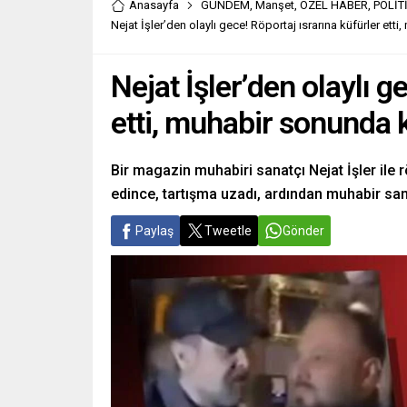
Anasayfa
GÜNDEM
,
Manşet
,
ÖZEL HABER
,
POLİT
Nejat İşler’den olaylı gece! Röportaj ısrarına küfürler ett
Nejat İşler’den olaylı g
etti, muhabir sonunda k
Bir magazin muhabiri sanatçı Nejat İşler ile r
edince, tartışma uzadı, ardından muhabir sana
Paylaş
Tweetle
Gönder