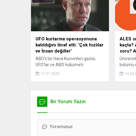
UFO kurtarma operasyonuna
ALES sı
katıldığını itiraf etti: ‘Çok hızlılar
kaçta? 
ve İnsan değiller’
soru? A
ABD'li bir Hava Kuvvetleri gazisi,
Üniversit
UFO'lar ve ABD hükümeti
bölümü m
tarafından işletildiği uzun süredir
eğitimi a
17.01.2025
14.04.
söylenen uzaylı kurtarma
sağlayac
programları hakkında şok edici
Pazar gü
iddialarda bulundu.
ALES sın
ALES kaç
Bir Yorum Yazın
saat kaç