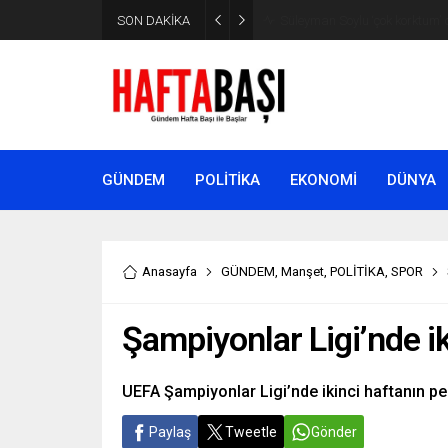
SON DAKİKA
Süleyman Soylu ‘çok korktum’ de
GÜNDEM
POLİTİKA
EKONOMİ
DÜNYA
Anasayfa
GÜNDEM
,
Manşet
,
POLİTİKA
,
SPOR
Şampiyonlar Ligi’nde ik
UEFA Şampiyonlar Ligi’nde ikinci haftanın pe
Paylaş
Tweetle
Gönder