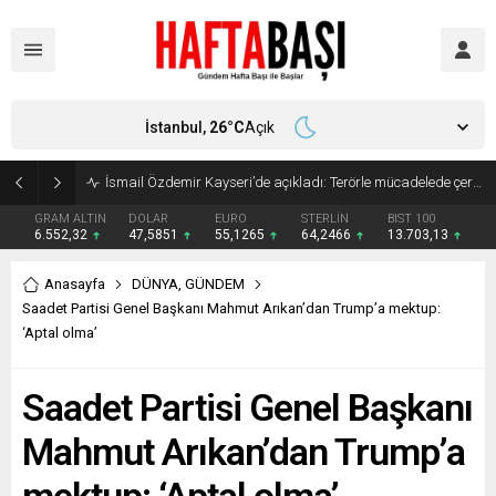
İstanbul,
26
°C
Açık
Süleyman Soylu ‘çok korktum’ deyip ilk kez açıkladı: En büyük tehdit dışarısıdır!
GRAM ALTIN
DOLAR
EURO
STERLİN
BIST 100
6.552,32
47,5851
55,1265
64,2466
13.703,13
Anasayfa
DÜNYA
,
GÜNDEM
Saadet Partisi Genel Başkanı Mahmut Arıkan’dan Trump’a mektup:
‘Aptal olma’
Saadet Partisi Genel Başkanı
Mahmut Arıkan’dan Trump’a