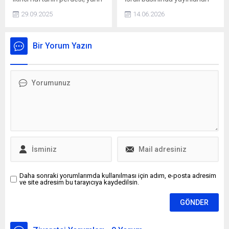
oynanacak maçlarla
bir analizde Erdoğan'ın
29.09.2025
14.06.2026
açılacak.
sözleri "Türklerin iddialı
stratejisi" olarak nitelendi ve
bölgesel gelişmeler
Bir Yorum Yazın
bağlamında değerlendirildi.
Daha sonraki yorumlarımda kullanılması için adım, e-posta adresim
ve site adresim bu tarayıcıya kaydedilsin.