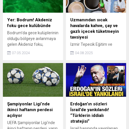
sonra daha zorlayıcı
tedbirleri devreye alacağız"
açıklamasını yaptı.
Yer: Bodrum! Akdeniz
Uzmanından sıcak
foku gece kulübünde
havalarda kahve, çay ve
gazlı içecek tüketmeyin
Bodrum’da gece kulüplerinin
tavsiyesi
olduğu bölgeye avlanmaya
gelen Akdeniz foku,
İzmir Tepecik Eğitim ve
vatandaşlar tarafından cep
Araştırma Hastanesi'nden
07.05.2024
04.08.2025
telefonu kameralarıyla
Diyetisyen Neşe Orhan,
kaydedildi.
sıcak yaz aylarında
beslenme sıvı alımına dikkat
edilmesi gerektiğini belirtip,
Bu sıcak havalarda 10-12
bardağın üzerinde su
tüketilmesini istiyoruz. Her
sıvı da su değildir. Asitli ve
kafeinli içecekler ile çay gibi
Şampiyonlar Ligi’nde
Erdoğan’ın sözleri
sıvılar aksine
ikinci haftanın perdesi
İsrail’de yankılandı!
vücudumuzdan daha fazla
açılıyor
“Türklerin iddialı
su attırıyor ve tehlike
stratejisi”
UEFA Şampiyonlar Ligi'nde
yaratıyor....
ikinci haftanın perdesi, yarın
İsrail basınında yayınlanan