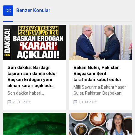
Benzer Konular
Son dakika: Bardağı
Bakan Güler, Pakistan
taşıran son damla oldu!
Başbakanı Şerif
Başkan Erdoğan yeni
tarafından kabul edildi
alınan kararı açıkladı…
Milli Savunma Bakanı Yaşar
Son dakika haberi...
Güler, Pakistan Başbakanı
Cumhurbaşkanı Tayyip
Şahbaz Şerif tarafından
21.01.2025
10.09.2025
Erdoğan, başıboş sokak
kabul edildi.
köpekleri sorunuyla ilgili
olarak "Farklı bahaneler öne
sürerek görevini
yapmayanlarla ilgili bundan