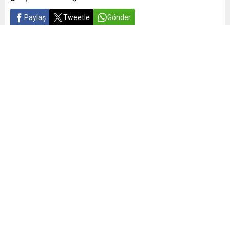
Paylaş
Tweetle
Gönder
Yayınlama: 13.02.2025
A
A
+
-
0
Gelecek Partisi’nden yapılan açıklamaya göre, MHP Genel
Başkanı Devlet Bahçeli ve Gelecek Partisi Genel Başkanı