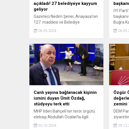
açıkladı! 27 belediyeye kayyum
başkanve
geliyor
İYİ Parti
Gazeteci Nedim Şener, Anayasa’nın
başkanve
127. maddesi ve Belediye
Buğra K
Kanunu’nun 45 ve 46. maddelerini
oldu.
06.05.2024
06.05.
hatırlatarak DEM Partili 27
belediyeye kayyum atanma hazırlığı
yapıldığını söyledi.
Canlı yayına bağlanacak kişinin
Özgür Ö
ismini duyan Ümit Özdağ,
değerl
stüdyoyu terk etti
zemini 
MHP lideri Bahçeli'nin terör örgütü
DEM Part
elebaşı Abdullah Öcalan'la ilgili
ziyaretin
yaptığı çağrının CHP'de karşılık
değerle
30.10.2024
29.12.
bulmasına tepki gösteren Zafer
lideri Ö