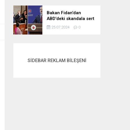
gördük
Bakan Fidan’dan
ABD’deki skandala sert
tepki: Netanyahu’yu
25.07.2024
0
alkışlayanlar eli kanlı
bir suçlunun
destekçileri olarak
tarihe geçti
SİDEBAR REKLAM BİLEŞENİ