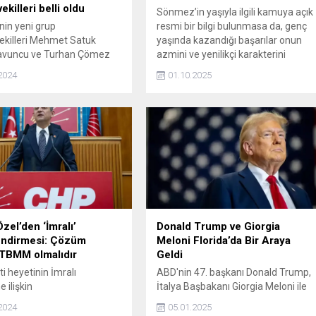
killeri belli oldu
Sönmez’in yaşıyla ilgili kamuya açık
’nin yeni grup
resmi bir bilgi bulunmasa da, genç
killeri Mehmet Satuk
yaşında kazandığı başarılar onun
avuncu ve Turhan Çömez
azmini ve yenilikçi karakterini
ortaya koymaktadır.
2024
01.10.2025
zel’den ‘İmralı’
Donald Trump ve Giorgia
endirmesi: Çözüm
Meloni Florida’da Bir Araya
TBMM olmalıdır
Geldi
i heyetinin İmralı
ABD'nin 47. başkanı Donald Trump,
e ilişkin
İtalya Başbakanı Giorgia Meloni ile
ndirmelerde bulunan CHP
Florida'daki Mar-a-Lago
2024
05.01.2025
zgür Özel, sürece
malikanesinde bir araya geldi. İkili,