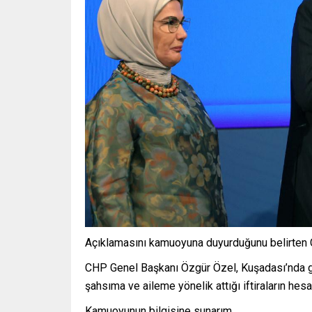
Açıklamasını kamuoyuna duyurduğunu belirten Çe
CHP Genel Başkanı Özgür Özel, Kuşadası’nda ge
şahsıma ve aileme yönelik attığı iftiraların hes
Kamuoyunun bilgisine sunarım.