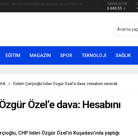
GRAM ALTIN
yip ilk kez açıkladı: En büyük tehdit dışarısıdır!
6.660,55
EĞİTİM
MAGAZİN
SPOR
TEKNOLOJİ
SAĞLIK
İKA
Özlem Çerçioğlu’ndan Özgür Özel’e dava: Hesabını verecek
Özgür Özel’e dava: Hesabını
çioğlu, CHP lideri Özgür Özel’in Kuşadası’nda yaptığı