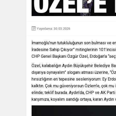
Yayınlama: 30.03.2026
İmamoğlu’nun tutukluluğunun son bulması ve er
İradesine Sahip Çıkıyor” mitinglerinin 101’incis
CHP Genel Başkanı Özgür Özel, Erdoğan’a “seçim”
Özel, kalabalığın Aydın Büyükşehir Belediye B
dışarıya oynayalım” sloganı atması üzerine, “Ö
hırsızlığının en tepesine sesleniyorum: Ey Er
kalktın. Çok mu güveniyorsun Özlem’e, çok mu i
elinde; teklif burada. Aydın’da, CHP ve AK Parti
karşımıza, koyalım sandığı ortaya, kararı Aydın