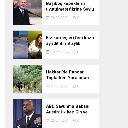
Başıboş köpeklerin
uyutulması fikrine Soylu
da karşı çıktı: Gönlüm
26.05.2024
0
razı değil
Kız kardeşleri feci kaza
ayırdı! Biri 8 aylık
hamile iki kız kardeş
30.06.2024
0
hayatını kaybetti
Hakkari’de Pancar
Toplarken Yaralanan
Kadın İçin Kurtarma
21.05.2024
0
Çalışmaları
ABD Savunma Bakanı
Austin: İlk kez Çin ve
Rusya uçaklarının
26.07.2024
0
birlikte uçtuğunu