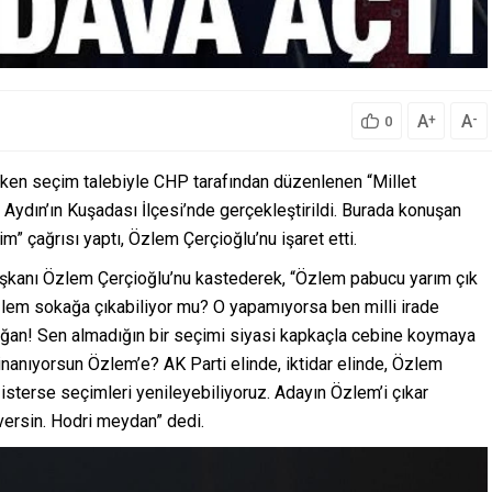
A
A
+
-
0
ken seçim talebiyle CHP tarafından düzenlenen “Millet
i Aydın’ın Kuşadası İlçesi’nde gerçekleştirildi. Burada konuşan
 çağrısı yaptı, Özlem Çerçioğlu’nu işaret etti.
aşkanı Özlem Çerçioğlu’nu kastederek, “Özlem pabucu yarım çık
zlem sokağa çıkabiliyor mu? O yapamıyorsa ben milli irade
doğan! Sen almadığın bir seçimi siyasi kapkaçla cebine koymaya
nanıyorsun Özlem’e? AK Parti elinde, iktidar elinde, Özlem
 isterse seçimleri yenileyebiliyoruz. Adayın Özlem’i çıkar
 versin. Hodri meydan” dedi.