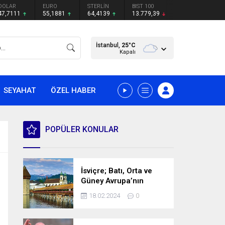
DOLAR
EURO
STERLİN
BIST 100
47,7111
55,1881
64,4139
13.779,39
İstanbul,
25
°C
Kapalı
SEYAHAT
ÖZEL HABER
POPÜLER KONULAR
İsviçre; Batı, Orta ve
Güney Avrupa’nın
kesişme noktasında
18.02.2024
0
bulunan bir ülke.