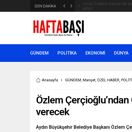
SON DAKİKA
Süleyman Soylu ‘çok korktum’ de
GÜNDEM
POLİTİKA
EKONOMİ
DÜNYA
Anasayfa
GÜNDEM
,
Manşet
,
ÖZEL HABER
,
POLİT
Özlem Çerçioğlu’ndan 
verecek
Aydın Büyükşehir Belediye Başkanı Özlem Çer