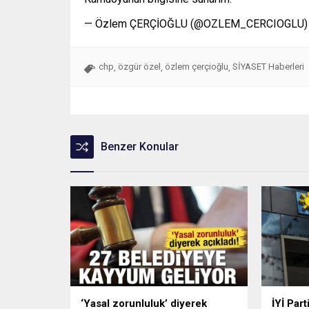
— Özlem ÇERÇİOĞLU (@OZLEM_CERCIOGLU) M
chp
özgür özel
özlem çerçioğlu
SİYASET Haberleri
,
,
,
Benzer Konular
‘Yasal zorunluluk’ diyerek
İYİ Part