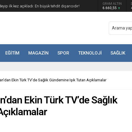
GRAM ALTIN
yip ilk kez açıkladı: En büyük tehdit dışarısıdır!
6.660,55
EĞİTİM
MAGAZİN
SPOR
TEKNOLOJİ
SAĞLIK
n’dan Ekin Türk TV’de Sağlık Gündemine Işık Tutan Açıklamalar
’dan Ekin Türk TV’de Sağlık
Açıklamalar