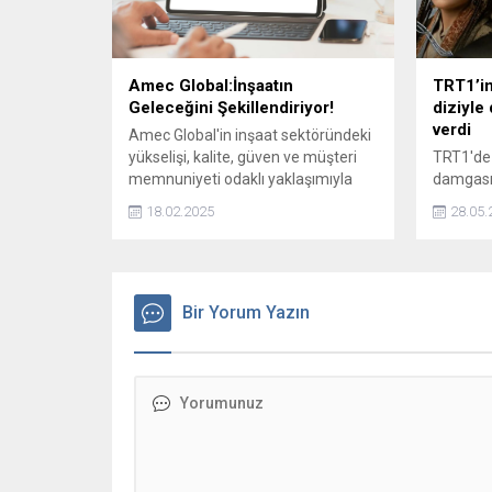
Amec Global:İnşaatın
TRT1’in
Geleceğini Şekillendiriyor!
diziyle
verdi
Amec Global'in inşaat sektöründeki
yükselişi, kalite, güven ve müşteri
TRT1'de
memnuniyeti odaklı yaklaşımıyla
damgasın
gelecekte daha büyük projelere
Selçuklu
18.02.2025
28.05.
imza atacağının bir göstergesi
dizileri
olarak dikkat çekiyor.
Özgür'ün
heyecanl
ATV ekra
Bir Yorum Yazın
merhaba
el sıkıştı.