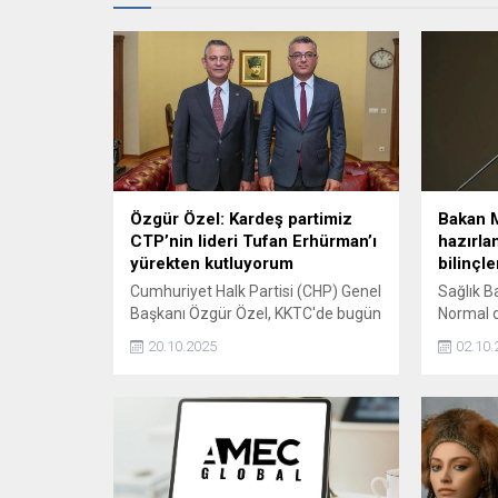
Özgür Özel: Kardeş partimiz
Bakan 
CTP’nin lideri Tufan Erhürman’ı
hazırla
yürekten kutluyorum
bilinçl
Cumhuriyet Halk Partisi (CHP) Genel
Sağlık B
Başkanı Özgür Özel, KKTC'de bugün
Normal d
yapılan Cumhurbaşkanlığı
ebelerim
20.10.2025
02.10.
seçimlerini, gayriresmi sonuçlara
hazırlan
göre yüzde 62,80 oy oranı ile
bilinçlen
kazanan kardeş partimiz CTP'nin
lideri, çok değerli dostum Sayın
Tufan Erhürman'ı yürekten
kutluyorum dedi.