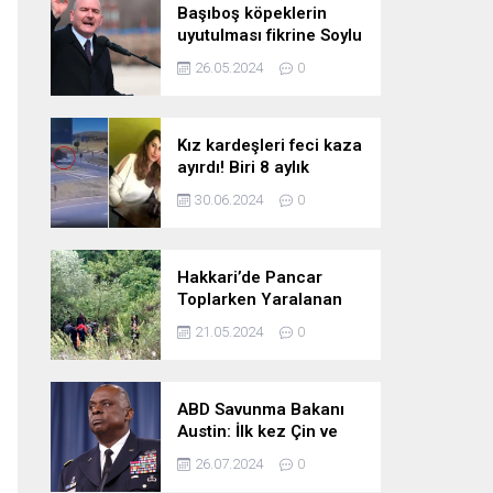
Başıboş köpeklerin
uyutulması fikrine Soylu
da karşı çıktı: Gönlüm
26.05.2024
0
razı değil
Kız kardeşleri feci kaza
ayırdı! Biri 8 aylık
hamile iki kız kardeş
30.06.2024
0
hayatını kaybetti
Hakkari’de Pancar
Toplarken Yaralanan
Kadın İçin Kurtarma
21.05.2024
0
Çalışmaları
ABD Savunma Bakanı
Austin: İlk kez Çin ve
Rusya uçaklarının
26.07.2024
0
birlikte uçtuğunu