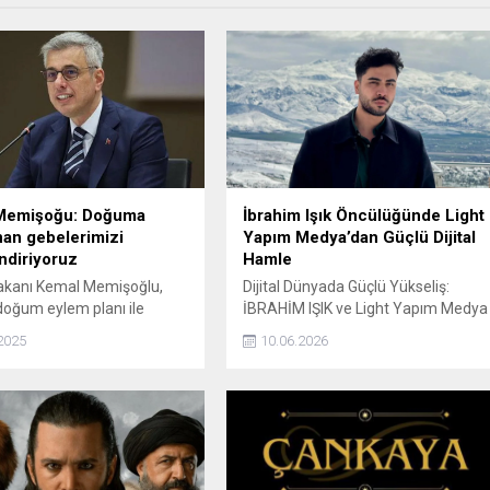
Memişoğu: Doğuma
İbrahim Işık Öncülüğünde Light
nan gebelerimizi
Yapım Medya’dan Güçlü Dijital
endiriyoruz
Hamle
akanı Kemal Memişoğlu,
Dijital Dünyada Güçlü Yükseliş:
oğum eylem planı ile
İBRAHİM IŞIK ve Light Yapım Medya
izi güçlendiriyor, doğuma
Fark Yaratıyor Malatya doğumlu
2025
10.06.2026
an gebelerimizi
genç girişimci İBRAHİM IŞIK, medya,
diriyoruz dedi.
prodüksiyon ve dijital reklamcılık
alanındaki başarılı çalışmalarıyla
dikkat çekmeye devam ediyor.
Kurucusu olduğu Light Yapım
Medya Ajansı ile kısa sürede
sektörde kendine sağlam bir yer