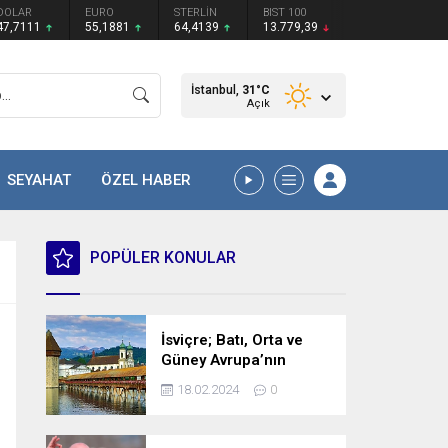
DOLAR
EURO
STERLİN
BIST 100
47,7111
55,1881
64,4139
13.779,39
İstanbul,
31
°C
Açık
SEYAHAT
ÖZEL HABER
POPÜLER KONULAR
İsviçre; Batı, Orta ve
Güney Avrupa’nın
kesişme noktasında
18.02.2024
0
bulunan bir ülke.