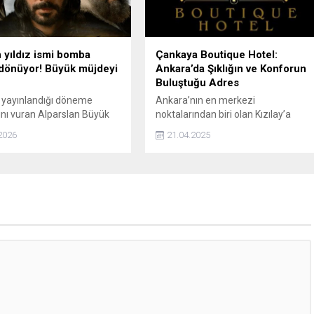
edinen Işık, yenilikçi vizyonu ve
üretken...
 yıldız ismi bomba
Çankaya Boutique Hotel:
 dönüyor! Büyük müjdeyi
Ankara’da Şıklığın ve Konforun
Buluştuğu Adres
 yayınlandığı döneme
Ankara’nın en merkezi
ı vuran Alparslan Büyük
noktalarından biri olan Kızılay’a
 ve Uyanış Büyük Selçuklu
sadece 1 durak
2026
21.04.2025
nin unutulmaz ismi Mehmet
mesafede bulunan Çankaya
 yeni adresi
Boutique Hotel, şehrin hareketli
andırdı. Özgür, Eylül ayında
atmosferinden uzaklaşmak isteyen
nlarında yayın hayatına
ancak merkezden de kopmak
 diyecek Mercan Köşkü'yle
istemeyenler için ideal bir konum
sunuyor. Maltepe’de konumlanan
bu butik otel, modern olanakları ve
özel hizmetleriyle misafirlerine sıra
dışı bir konaklama deneyimi vaat
ediyor.