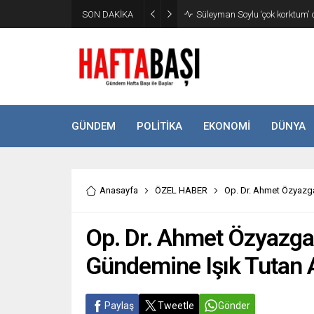
SON DAKİKA
Süleyman Soylu ‘çok korktum’ de
GÜNDEM
POLİTİKA
EKONOMİ
DÜNYA
Anasayfa
ÖZEL HABER
Op. Dr. Ahmet Özyazga
Op. Dr. Ahmet Özyazgan
Gündemine Işık Tutan 
Paylaş
Tweetle
Gönder