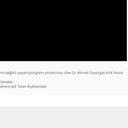
en ve sağlıklı yaşam programı yorumcusu olan Dr. Ahmet Özyazgan kök hücre
lamalar.
,
emine Işık Tutan Açıklamalar