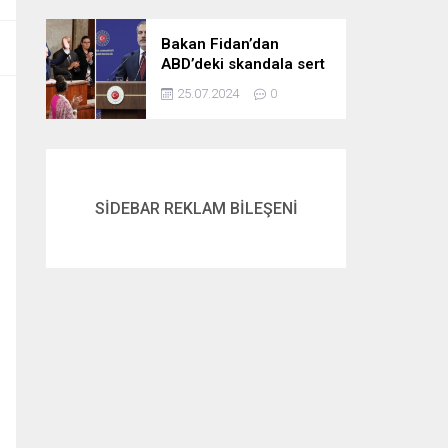
gördük
Bakan Fidan’dan
ABD’deki skandala sert
tepki: Netanyahu’yu
25.07.2024
0
alkışlayanlar eli kanlı
bir suçlunun
destekçileri olarak
tarihe geçti
SİDEBAR REKLAM BİLEŞENİ