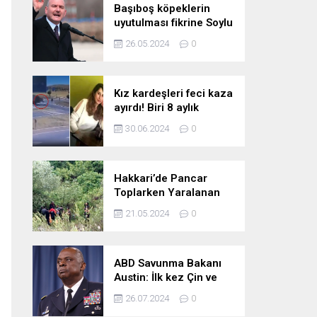
Başıboş köpeklerin
uyutulması fikrine Soylu
da karşı çıktı: Gönlüm
26.05.2024
0
razı değil
Kız kardeşleri feci kaza
ayırdı! Biri 8 aylık
hamile iki kız kardeş
30.06.2024
0
hayatını kaybetti
Hakkari’de Pancar
Toplarken Yaralanan
Kadın İçin Kurtarma
21.05.2024
0
Çalışmaları
ABD Savunma Bakanı
Austin: İlk kez Çin ve
Rusya uçaklarının
26.07.2024
0
birlikte uçtuğunu