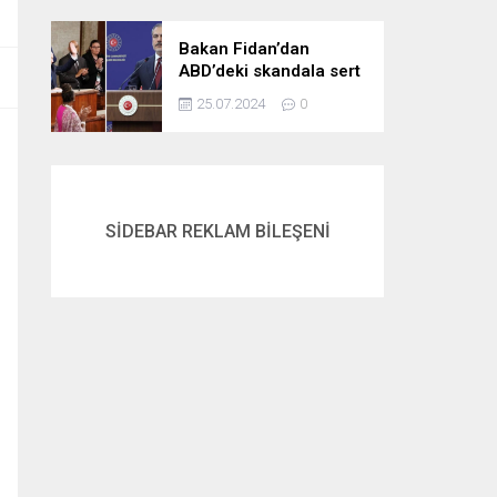
gördük
Bakan Fidan’dan
ABD’deki skandala sert
tepki: Netanyahu’yu
25.07.2024
0
alkışlayanlar eli kanlı
bir suçlunun
destekçileri olarak
tarihe geçti
SİDEBAR REKLAM BİLEŞENİ