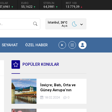
DOLAR
EURO
STERLİN
BIST 100
47,6961
55,1622
64,3981
13.779,39
İstanbul,
26
°C
Açık
SEYAHAT
ÖZEL HABER
POPÜLER KONULAR
İsviçre; Batı, Orta ve
Güney Avrupa’nın
kesişme noktasında
18.02.2024
0
bulunan bir ülke.