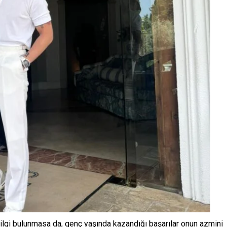
bilgi bulunmasa da, genç yaşında kazandığı başarılar onun azmini