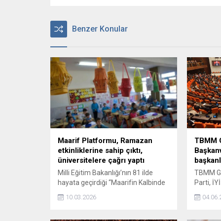
Benzer Konular
Maarif Platformu, Ramazan
TBMM G
etkinliklerine sahip çıktı,
Başkanv
üniversitelere çağrı yaptı
başkanl
Milli Eğitim Bakanlığı’nın 81 ilde
TBMM Ge
hayata geçirdiği “Maarifin Kalbinde
Parti, İY
Ramazan” etkinliklerine yönelik bazı
gündeme 
10.03.2026
04.06.
sendikaların başlattığı "boykot"
reddedil
çağrılarına, akademik dünyadan
Kurulun