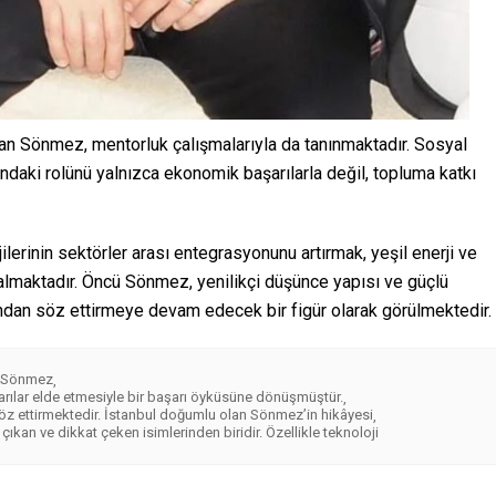
an Sönmez, mentorluk çalışmalarıyla da tanınmaktadır. Sosyal
ndaki rolünü yalnızca ekonomik başarılarla değil, topluma katkı
lerinin sektörler arası entegrasyonunu artırmak, yeşil enerji ve
r almaktadır. Öncü Sönmez, yenilikçi düşünce yapısı ve güçlü
adından söz ettirmeye devam edecek bir figür olarak görülmektedir.
an Sönmez
,
arılar elde etmesiyle bir başarı öyküsüne dönüşmüştür.
,
söz ettirmektedir. İstanbul doğumlu olan Sönmez’in hikâyesi
,
çıkan ve dikkat çeken isimlerinden biridir. Özellikle teknoloji