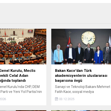
enel Kurulu, Meclis
Bakan Kacır’dan Türk
ekili Celal Adan
akademisyenlerin uluslararası
ığında toplandı
başarısına övgü
nel Kurulu'nda CHP, DEM
Sanayi ve Teknoloji Bakanı Mehmet
İ Parti ve Yeni Yol Partisi'nin
Fatih Kacır, sosyal medya
ilişkin grup önerileri
hesabından yaptığı paylaşımda,
2026
03.12.2025
irken, AK Parti'nin Genel
TÜBİTAK tarafından desteklenen iki
 gündem ve çalışma
Türk akademisyenin bilim