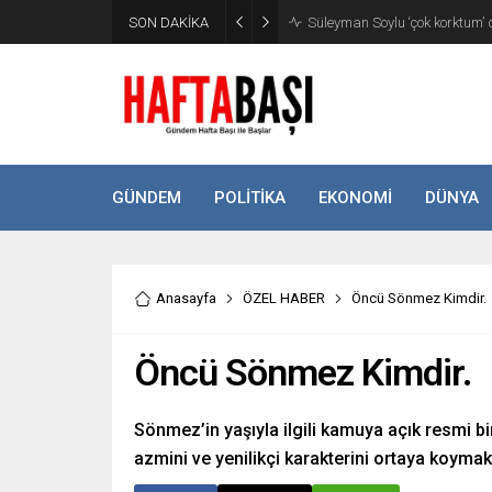
SON DAKİKA
Süleyman Soylu ‘çok korktum’ de
GÜNDEM
POLİTİKA
EKONOMİ
DÜNYA
Anasayfa
ÖZEL HABER
Öncü Sönmez Kimdir.
Öncü Sönmez Kimdir.
Sönmez’in yaşıyla ilgili kamuya açık resmi b
azmini ve yenilikçi karakterini ortaya koymak