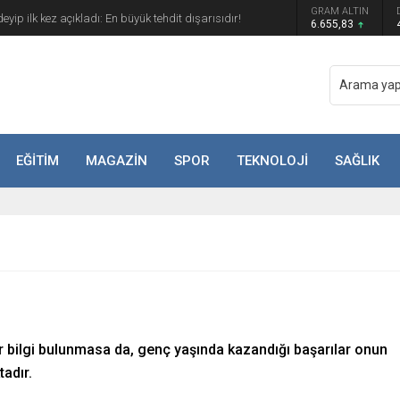
GRAM ALTIN
yip ilk kez açıkladı: En büyük tehdit dışarısıdır!
6.655,83
EĞİTİM
MAGAZİN
SPOR
TEKNOLOJİ
SAĞLIK
ir bilgi bulunmasa da, genç yaşında kazandığı başarılar onun
tadır.