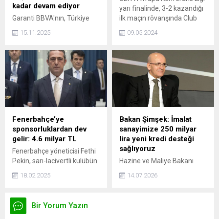
kadınlarda saç dökülmesinin
kadar devam ediyor
yarı finalinde, 3-2 kazandığı
yalnızca genetik nedenlerle
Garanti BBVA'nın, Türkiye
ilk maçın rövanşında Club
değil, modern yaşamın...
Kadın Girişimciler Derneği
Brugge ile 1-1 berabere
15.11.2025
09.05.2024
(KAGİDER) ve Ekonomist
kalan Fiorentina, adını finale
Dergisi ile yürüttüğü
yazdırdı.
'Türkiye'nin Kadın Girişimcisi
Yarışması' başvuruları 30
Kasım'a kadar uzatıldı. Kadın
girişimcileri
cesaretlendirmeyi odağına
alan yarışma, ilham veren
hikâyelerin geniş kitlelere
Fenerbahçe’ye
Bakan Şimşek: İmalat
ulaşmasını ve rol modellerin
sponsorluklardan dev
sanayimize 250 milyar
ortaya çıkmasını sağlıyor.
gelir: 4.6 milyar TL
lira yeni kredi desteği
sağlıyoruz
Fenerbahçe yöneticisi Fethi
Pekin, sarı-lacivertli kulübün
Hazine ve Maliye Bakanı
borçları ve yeni sponsorlu
Mehmet Şimşek, Yatırım
18.02.2025
14.07.2026
anlaşmaları hakkında bilgi
Taahhütlü Avans Kredisi
verdi. Planladıkları adımları
büyüklüğünü 750 milyar
attıklarında borcun sıfıra
liraya çıkarırken, imalat
Bir Yorum Yazın
yakın bir seviyeye geleceği
sanayimize 250 milyar lira