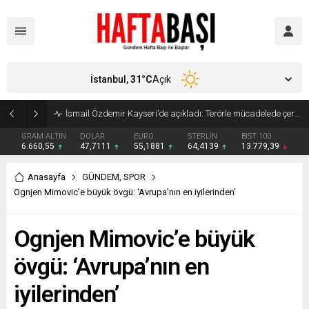
İstanbul,
31
°C
Açık
Süleyman Soylu ‘çok korktum’ deyip ilk kez açıkladı: En büyük tehdit dışarısıdır!
GRAM ALTIN
DOLAR
EURO
STERLİN
BIST 100
6.660,55
47,7111
55,1881
64,4139
13.779,39
Anasayfa
GÜNDEM
,
SPOR
Ognjen Mimovic’e büyük övgü: ‘Avrupa’nın en iyilerinden’
Ognjen Mimovic’e büyük
övgü: ‘Avrupa’nın en
iyilerinden’