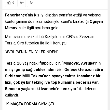
A
A
+
-
0
Fenerbahçe
‘nin Kızılyıldız’dan transfer ettiği ve yabancı
kontenjanının dolması nedeniyle Zenit’e kiraladığı
Ognjen
Mimovic
ile ilgili açıklama geldi.
Mimovic’in eski kulübü Kızılyıldız’ın CEO’su Zvezdan
Terzic, Sırp futbolcu ile ilgili konuştu.
“AVRUPA’NIN EN İYİLERİNDEN”
Terzic, 20 yaşındaki futbolcu için, “
Mimovic, Avrupa’nın
en iyi genç sağ beklerinden biri. Gelecekte uzun süre
Sırbistan Milli Takımı’nda oynayacaktır. İnanılmaz bir
hızı, çok iyi bir tekniği ve top kullanma becerisi var.
Bence o yaşlardaki Ivanovic’e benziyor
” ifadelerini
kullandı.
19 MAÇTA FORMA GİYMİŞTİ