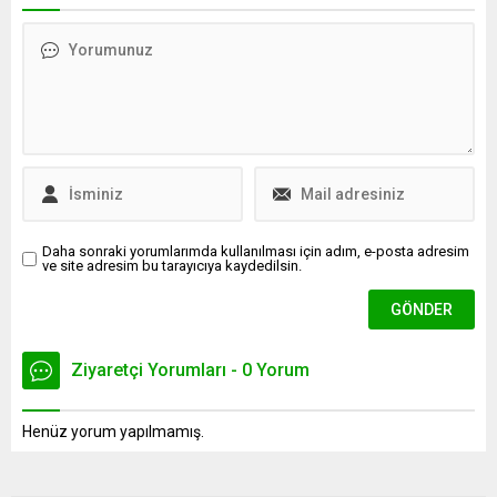
vurgulayan Pekin, ''Ülker ile
yeni kredi desteği
olduğu gibi 10 yıllık yapmak
sağlıyoruz. Böylece devam
zorunda değiliz. 12 milyon
eden programlarla birlikte
euro olsa bile 10 ile çarpsak
yatırım ve işletme
120 milyon euro (Yaklaşık
sermayesi için toplam 1
4.6 milyar Türk Lirası)...
trilyon lira uygun koşullu
finansman imkanı
sunuyoruz dedi.
Daha sonraki yorumlarımda kullanılması için adım, e-posta adresim
ve site adresim bu tarayıcıya kaydedilsin.
Ziyaretçi Yorumları - 0 Yorum
Henüz yorum yapılmamış.