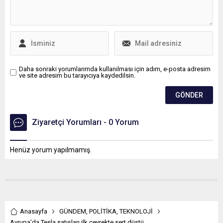
öne çıkıyor.
Daha sonraki yorumlarımda kullanılması için adım, e-posta adresim
ve site adresim bu tarayıcıya kaydedilsin.
Ziyaretçi Yorumları - 0 Yorum
Henüz yorum yapılmamış.
Anasayfa
GÜNDEM
,
POLİTİKA
,
TEKNOLOJİ
Avrupa’da Tesla satışları ilk çeyrekte sert düştü