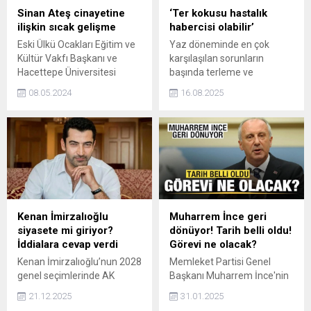
Sinan Ateş cinayetine
‘Ter kokusu hastalık
ilişkin sıcak gelişme
habercisi olabilir’
Eski Ülkü Ocakları Eğitim ve
Yaz döneminde en çok
Kültür Vakfı Başkanı ve
karşılaşılan sorunların
Hacettepe Üniversitesi
başında terleme ve
Öğretim Üyesi Doç. Dr. Sinan
beraberinde gelebilen kötü
08.05.2024
16.08.2025
Ateşin öldürülmesine ilişkin
vücut kokuları oluyor diyen
22 şüpheli hakkında
İç Hastalıkları Uzmanı Dr.
hazırlanan iddianame
Betül Bal, “Bu durum
Ankara 32. Ağır Ceza
genellikle beslenme ve
Mahkemesince kabul edildi.
yaşam tarzı ile doğrudan
ilişkili olabilirken, bazen
daha ciddi sağlık sorunlarını
haber verebiliyor” dedi.
Kenan İmirzalıoğlu
Muharrem İnce geri
siyasete mi giriyor?
dönüyor! Tarih belli oldu!
İddialara cevap verdi
Görevi ne olacak?
Kenan İmirzalıoğlu’nun 2028
Memleket Partisi Genel
genel seçimlerinde AK
Başkanı Muharrem İnce'nin
Parti’den milletvekili adayı
eski partisi CHP'ye
21.12.2025
31.01.2025
olacağı yönündeki iddialar
dönmesine ilişkin