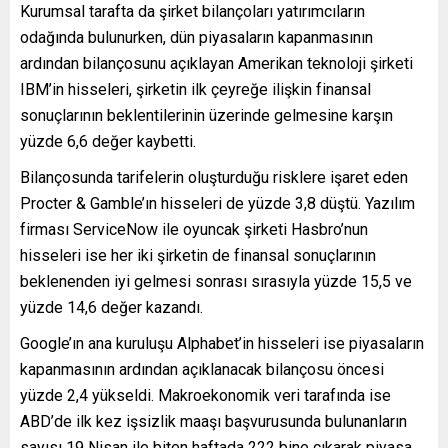
Kurumsal tarafta da şirket bilançoları yatırımcıların
odağında bulunurken, dün piyasaların kapanmasının
ardından bilançosunu açıklayan Amerikan teknoloji şirketi
IBM’in hisseleri, şirketin ilk çeyreğe ilişkin finansal
sonuçlarının beklentilerinin üzerinde gelmesine karşın
yüzde 6,6 değer kaybetti.
Bilançosunda tarifelerin oluşturduğu risklere işaret eden
Procter & Gamble’ın hisseleri de yüzde 3,8 düştü. Yazılım
firması ServiceNow ile oyuncak şirketi Hasbro’nun
hisseleri ise her iki şirketin de finansal sonuçlarının
beklenenden iyi gelmesi sonrası sırasıyla yüzde 15,5 ve
yüzde 14,6 değer kazandı.
Google’ın ana kuruluşu Alphabet’in hisseleri ise piyasaların
kapanmasının ardından açıklanacak bilançosu öncesi
yüzde 2,4 yükseldi. Makroekonomik veri tarafında ise
ABD’de ilk kez işsizlik maaşı başvurusunda bulunanların
sayısı 19 Nisan ile biten haftada 222 bine çıkarak piyasa