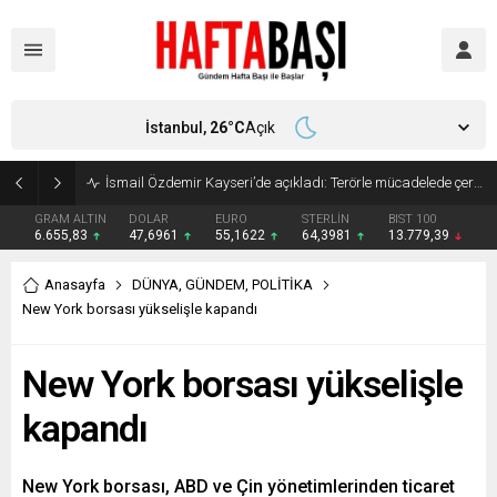
İstanbul,
26
°C
Açık
Süleyman Soylu ‘çok korktum’ deyip ilk kez açıkladı: En büyük tehdit dışarısıdır!
GRAM ALTIN
DOLAR
EURO
STERLİN
BIST 100
6.655,83
47,6961
55,1622
64,3981
13.779,39
Anasayfa
DÜNYA
,
GÜNDEM
,
POLİTİKA
New York borsası yükselişle kapandı
New York borsası yükselişle
kapandı
New York borsası, ABD ve Çin yönetimlerinden ticaret