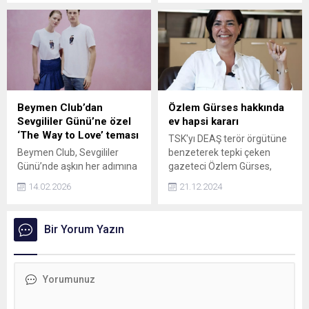
gündem oldu. Ünlü oyuncu,
tartışmalar devam ederken
oyunculuğu devam
yeni iddialar ortaya atıldı
ettireceğini söyleyerek
iddialara cevap verdi.
Beymen Club’dan
Özlem Gürses hakkında
Sevgililer Günü’ne özel
ev hapsi kararı
‘The Way to Love’ teması
TSK'yı DEAŞ terör örgütüne
Beymen Club, Sevgililer
benzeterek tepki çeken
Günü’nde aşkın her adımına
gazeteci Özlem Gürses,
eşlik eden rahat ve
emniyetteki işlemlerinin
14.02.2026
21.12.2024
fonksiyonel parçaları ‘The
ardından tutuklanma
Way to Love’ temasıyla bir
talebiyle mahkemeye sevk
araya getiriyor. Enerjik ve
edildi. Emniyetteki
Bir Yorum Yazın
özgür stil anlayışıyla
ifadesinde, "Dil sürçmesi
hazırlanan seçkide,
oldu. Bilinçli şekilde
gündüzden geceye
kullanılmış bir ifade değil"
kullanılabilen tasarımlar,
diyen Gürses hakkında ev
logolu ürünler ve şıklığı
hapsi kararı verildi.
tamamlayan aksesuarlar